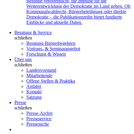
Befunde veröffentlicht, die Impulse für die
Weiterentwicklung der Demokratie im Land geben. Ob
Kommunalwahlrecht, Bürgerbeteiligung oder direkte
Demokratie – die Publikationsreihe bietet fundierte
Einblicke und aktuelle Daten.
Beratung & Service
schließen
Beratung Bürgerbegehren
Vortrags- & Seminarangebot
Forschung & Wissen
Über uns
schließen
Landesvorstand
Mitarbeitende
Offene Stellen & Praktika
Anfahrt
Kontakt
Satzung
Presse
schließen
Presse-Archiv
Presseservice
Pressesuche