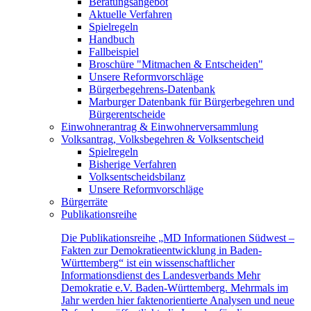
Beratungsangebot
Aktuelle Verfahren
Spielregeln
Handbuch
Fallbeispiel
Broschüre "Mitmachen & Entscheiden"
Unsere Reformvorschläge
Bürgerbegehrens-Datenbank
Marburger Datenbank für Bürgerbegehren und
Bürgerentscheide
Einwohnerantrag & Einwohnerversammlung
Volksantrag, Volksbegehren & Volksentscheid
Spielregeln
Bisherige Verfahren
Volksentscheidsbilanz
Unsere Reformvorschläge
Bürgerräte
Publikationsreihe
Die Publikationsreihe „MD Informationen Südwest –
Fakten zur Demokratieentwicklung in Baden-
Württemberg“ ist ein wissenschaftlicher
Informationsdienst des Landesverbands Mehr
Demokratie e.V. Baden-Württemberg. Mehrmals im
Jahr werden hier faktenorientierte Analysen und neue