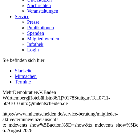
Nachrichten
Veranstaltungen
Service
Presse
Publikationen
Spenden
Mitglied werden
Infothek
Login
Sie befinden sich hier:
Startseite
Mitmachen
Termine
Mehr
Demokratie
e
.V
.
Baden
-
W
ürttemberg
|
Roteb
ühlstr
.
86
/1
|
70178
Stuttgart
|
Tel
.
0711
-
5091010
|
info
@mitentscheiden
.de
https://www.mitentscheiden.de/service-beratung/mitglieder-
aktive/termine/einzelansicht?
tx_mdevents_show%5Baction%5D=show&tx_mdevents_show%5Bco
6. August 2026