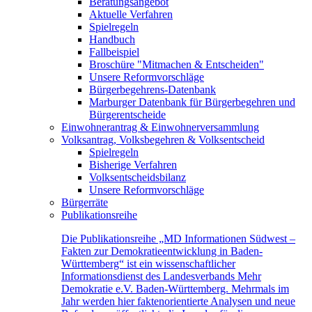
Beratungsangebot
Aktuelle Verfahren
Spielregeln
Handbuch
Fallbeispiel
Broschüre "Mitmachen & Entscheiden"
Unsere Reformvorschläge
Bürgerbegehrens-Datenbank
Marburger Datenbank für Bürgerbegehren und
Bürgerentscheide
Einwohnerantrag & Einwohnerversammlung
Volksantrag, Volksbegehren & Volksentscheid
Spielregeln
Bisherige Verfahren
Volksentscheidsbilanz
Unsere Reformvorschläge
Bürgerräte
Publikationsreihe
Die Publikationsreihe „MD Informationen Südwest –
Fakten zur Demokratieentwicklung in Baden-
Württemberg“ ist ein wissenschaftlicher
Informationsdienst des Landesverbands Mehr
Demokratie e.V. Baden-Württemberg. Mehrmals im
Jahr werden hier faktenorientierte Analysen und neue