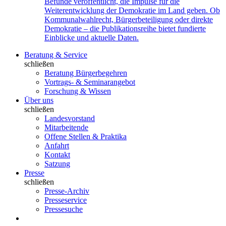
Befunde veröffentlicht, die Impulse für die
Weiterentwicklung der Demokratie im Land geben. Ob
Kommunalwahlrecht, Bürgerbeteiligung oder direkte
Demokratie – die Publikationsreihe bietet fundierte
Einblicke und aktuelle Daten.
Beratung & Service
schließen
Beratung Bürgerbegehren
Vortrags- & Seminarangebot
Forschung & Wissen
Über uns
schließen
Landesvorstand
Mitarbeitende
Offene Stellen & Praktika
Anfahrt
Kontakt
Satzung
Presse
schließen
Presse-Archiv
Presseservice
Pressesuche