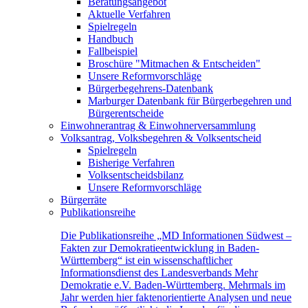
Beratungsangebot
Aktuelle Verfahren
Spielregeln
Handbuch
Fallbeispiel
Broschüre "Mitmachen & Entscheiden"
Unsere Reformvorschläge
Bürgerbegehrens-Datenbank
Marburger Datenbank für Bürgerbegehren und
Bürgerentscheide
Einwohnerantrag & Einwohnerversammlung
Volksantrag, Volksbegehren & Volksentscheid
Spielregeln
Bisherige Verfahren
Volksentscheidsbilanz
Unsere Reformvorschläge
Bürgerräte
Publikationsreihe
Die Publikationsreihe „MD Informationen Südwest –
Fakten zur Demokratieentwicklung in Baden-
Württemberg“ ist ein wissenschaftlicher
Informationsdienst des Landesverbands Mehr
Demokratie e.V. Baden-Württemberg. Mehrmals im
Jahr werden hier faktenorientierte Analysen und neue