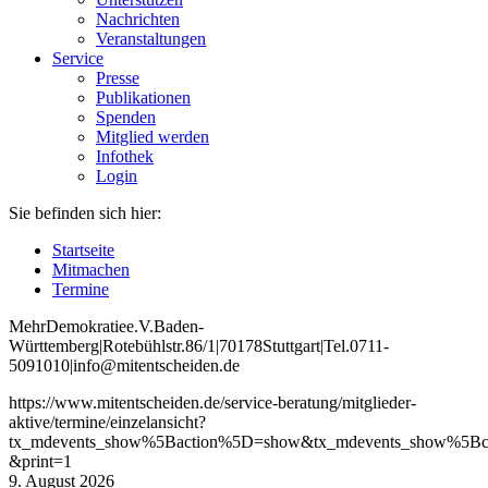
Nachrichten
Veranstaltungen
Service
Presse
Publikationen
Spenden
Mitglied werden
Infothek
Login
Sie befinden sich hier:
Startseite
Mitmachen
Termine
Mehr
Demokratie
e
.V
.
Baden
-
W
ürttemberg
|
Roteb
ühlstr
.
86
/1
|
70178
Stuttgart
|
Tel
.
0711
-
5091010
|
info
@mitentscheiden
.de
https://www.mitentscheiden.de/service-beratung/mitglieder-
aktive/termine/einzelansicht?
tx_mdevents_show%5Baction%5D=show&tx_mdevents_show%5Bco
&print=1
9. August 2026