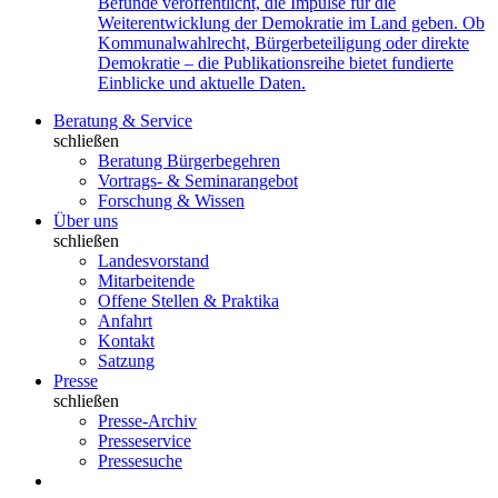
Befunde veröffentlicht, die Impulse für die
Weiterentwicklung der Demokratie im Land geben. Ob
Kommunalwahlrecht, Bürgerbeteiligung oder direkte
Demokratie – die Publikationsreihe bietet fundierte
Einblicke und aktuelle Daten.
Beratung & Service
schließen
Beratung Bürgerbegehren
Vortrags- & Seminarangebot
Forschung & Wissen
Über uns
schließen
Landesvorstand
Mitarbeitende
Offene Stellen & Praktika
Anfahrt
Kontakt
Satzung
Presse
schließen
Presse-Archiv
Presseservice
Pressesuche