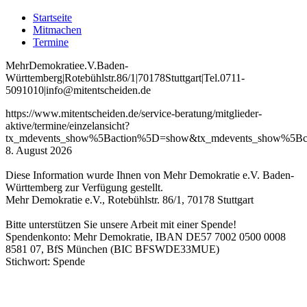
Startseite
Mitmachen
Termine
Mehr
Demokratie
e
.V
.
Baden
-
W
ürttemberg
|
Roteb
ühlstr
.
86
/1
|
70178
Stuttgart
|
Tel
.
0711
-
5091010
|
info
@mitentscheiden
.de
https://www.mitentscheiden.de/service-beratung/mitglieder-
aktive/termine/einzelansicht?
tx_mdevents_show%5Baction%5D=show&tx_mdevents_show%5Bco
8. August 2026
Diese Information wurde Ihnen von Mehr Demokratie e.V. Baden-
Württemberg zur Verfügung gestellt.
Mehr Demokratie e.V., Rotebühlstr. 86/1, 70178 Stuttgart
Bitte unterstützen Sie unsere Arbeit mit einer Spende!
Spendenkonto: Mehr Demokratie, IBAN DE57 7002 0500 0008
8581 07, BfS München (BIC BFSWDE33MUE)
Stichwort: Spende