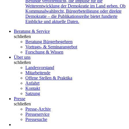
Befunde veröffentlicht, die Impulse für die
Weiterentwicklung der Demokratie im Land geben. Ob
Kommunalwahlrecht, Bürgerbeteiligung oder direkte
Demokratie – die Publikationsreihe bietet fundierte
Einblicke und aktuelle Daten.
Beratung & Service
schließen
Beratung Bürgerbegehren
Vortrags- & Seminarangebot
Forschung & Wissen
Über uns
schließen
Landesvorstand
Mitarbeitende
Offene Stellen & Praktika
Anfahrt
Kontakt
Satzung
Presse
schließen
Presse-Archiv
Presseservice
Pressesuche