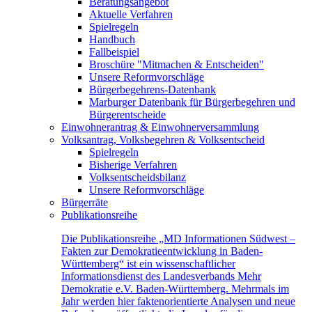
Beratungsangebot
Aktuelle Verfahren
Spielregeln
Handbuch
Fallbeispiel
Broschüre "Mitmachen & Entscheiden"
Unsere Reformvorschläge
Bürgerbegehrens-Datenbank
Marburger Datenbank für Bürgerbegehren und
Bürgerentscheide
Einwohnerantrag & Einwohnerversammlung
Volksantrag, Volksbegehren & Volksentscheid
Spielregeln
Bisherige Verfahren
Volksentscheidsbilanz
Unsere Reformvorschläge
Bürgerräte
Publikationsreihe
Die Publikationsreihe „MD Informationen Südwest –
Fakten zur Demokratieentwicklung in Baden-
Württemberg“ ist ein wissenschaftlicher
Informationsdienst des Landesverbands Mehr
Demokratie e.V. Baden-Württemberg. Mehrmals im
Jahr werden hier faktenorientierte Analysen und neue