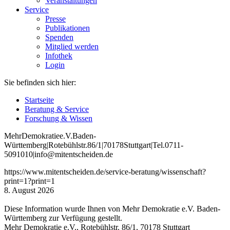
Veranstaltungen
Service
Presse
Publikationen
Spenden
Mitglied werden
Infothek
Login
Sie befinden sich hier:
Startseite
Beratung & Service
Forschung & Wissen
Mehr
Demokratie
e
.V
.
Baden
-
W
ürttemberg
|
Roteb
ühlstr
.
86
/1
|
70178
Stuttgart
|
Tel
.
0711
-
5091010
|
info
@mitentscheiden
.de
https://www.mitentscheiden.de/service-beratung/wissenschaft?
print=1?print=1
8. August 2026
Diese Information wurde Ihnen von Mehr Demokratie e.V. Baden-
Württemberg zur Verfügung gestellt.
Mehr Demokratie e.V., Rotebühlstr. 86/1, 70178 Stuttgart