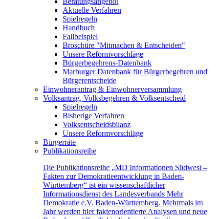
Beratungsangebot
Aktuelle Verfahren
Spielregeln
Handbuch
Fallbeispiel
Broschüre "Mitmachen & Entscheiden"
Unsere Reformvorschläge
Bürgerbegehrens-Datenbank
Marburger Datenbank für Bürgerbegehren und
Bürgerentscheide
Einwohnerantrag & Einwohnerversammlung
Volksantrag, Volksbegehren & Volksentscheid
Spielregeln
Bisherige Verfahren
Volksentscheidsbilanz
Unsere Reformvorschläge
Bürgerräte
Publikationsreihe
Die Publikationsreihe „MD Informationen Südwest –
Fakten zur Demokratieentwicklung in Baden-
Württemberg“ ist ein wissenschaftlicher
Informationsdienst des Landesverbands Mehr
Demokratie e.V. Baden-Württemberg. Mehrmals im
Jahr werden hier faktenorientierte Analysen und neue