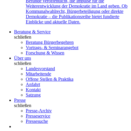
Befunde veröffentlicht, die Impulse für die
Weiterentwicklung der Demokratie im Land geben. Ob
Kommunalwahlrecht, Bürgerbeteiligung oder direkte
Demokratie – die Publikationsreihe bietet fundierte
Einblicke und aktuelle Daten.
Beratung & Service
schließen
Beratung Bürgerbegehren
Vortrags- & Seminarangebot
Forschung & Wissen
Über uns
schließen
Landesvorstand
Mitarbeitende
Offene Stellen & Praktika
Anfahrt
Kontakt
Satzung
Presse
schließen
Presse-Archiv
Presseservice
Pressesuche