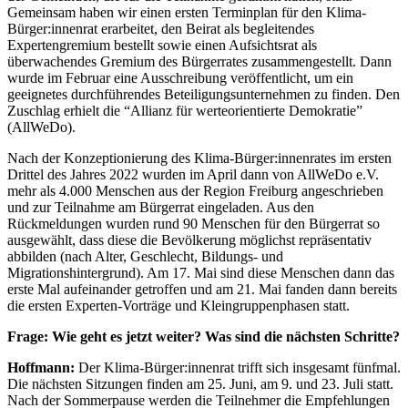
Gemeinsam haben wir einen ersten Terminplan für den Klima-
Bürger:innenrat erarbeitet, den Beirat als begleitendes
Expertengremium bestellt sowie einen Aufsichtsrat als
überwachendes Gremium des Bürgerrates zusammengestellt. Dann
wurde im Februar eine Ausschreibung veröffentlicht, um ein
geeignetes durchführendes Beteiligungsunternehmen zu finden. Den
Zuschlag erhielt die “Allianz für werteorientierte Demokratie”
(AllWeDo).
Nach der Konzeptionierung des Klima-Bürger:innenrates im ersten
Drittel des Jahres 2022 wurden im April dann von AllWeDo e.V.
mehr als 4.000 Menschen aus der Region Freiburg angeschrieben
und zur Teilnahme am Bürgerrat eingeladen. Aus den
Rückmeldungen wurden rund 90 Menschen für den Bürgerrat so
ausgewählt, dass diese die Bevölkerung möglichst repräsentativ
abbilden (nach Alter, Geschlecht, Bildungs- und
Migrationshintergrund). Am 17. Mai sind diese Menschen dann das
erste Mal aufeinander getroffen und am 21. Mai fanden dann bereits
die ersten Experten-Vorträge und Kleingruppenphasen statt.
Frage: Wie geht es jetzt weiter? Was sind die nächsten Schritte?
Hoffmann:
Der Klima-Bürger:innenrat trifft sich insgesamt fünfmal.
Die nächsten Sitzungen finden am 25. Juni, am 9. und 23. Juli statt.
Nach der Sommerpause werden die Teilnehmer die Empfehlungen