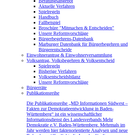
Beratungsangebot
Aktuelle Verfahren
Spielregeln
Handbuch
Fallbeispiel
Broschüre "Mitmachen & Entscheiden"
Unsere Reformvorschläge
Bürgerbegehrens-Datenbank
Marburger Datenbank für Bürgerbegehren und
Bürgerentscheide
Einwohnerantrag & Einwohnerversammlung
Volksantrag, Volksbegehren & Volksentscheid
Spielregeln
Bisherige Verfahren
Volksentscheidsbilanz
Unsere Reformvorschläge
Bürgerräte
Publikationsreihe
Die Publikationsreihe „MD Informationen Südwest –
Fakten zur Demokratieentwicklung in Baden-
Württemberg“ ist ein wissenschaftlicher
Informationsdienst des Landesverbands Mehr
Demokratie e.V. Baden-Württemberg. Mehrmals im
Jahr werden hier faktenorientierte Analysen und neue