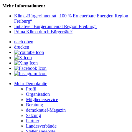
Mehr Informationen:
Klima-Bürger:innenrat „100 % Erneuerbare Energien Region
Freiburg“
Initiative "Bürger:innenrat Region Freiburg"
Prima Klima durch Bürgerräte?
nach oben
drucken
Mehr Demokratie
Profil
Organisation
Mitgliederservice
Beratung
demokratie!-Magazin
Satzung
Partner
Landesverbände
Stellenangebote