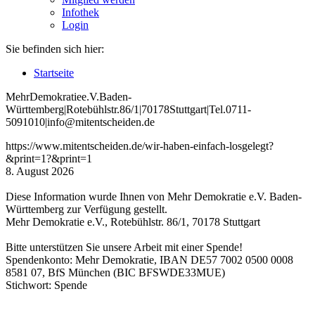
Infothek
Login
Sie befinden sich hier:
Startseite
Mehr
Demokratie
e
.V
.
Baden
-
W
ürttemberg
|
Roteb
ühlstr
.
86
/1
|
70178
Stuttgart
|
Tel
.
0711
-
5091010
|
info
@mitentscheiden
.de
https://www.mitentscheiden.de/wir-haben-einfach-losgelegt?
&print=1?&print=1
8. August 2026
Diese Information wurde Ihnen von Mehr Demokratie e.V. Baden-
Württemberg zur Verfügung gestellt.
Mehr Demokratie e.V., Rotebühlstr. 86/1, 70178 Stuttgart
Bitte unterstützen Sie unsere Arbeit mit einer Spende!
Spendenkonto: Mehr Demokratie, IBAN DE57 7002 0500 0008
8581 07, BfS München (BIC BFSWDE33MUE)
Stichwort: Spende