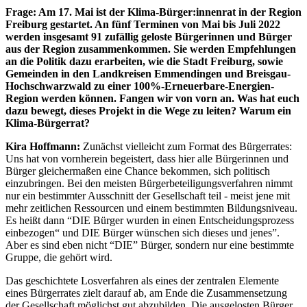
Frage: Am 17. Mai ist der Klima-Bürger:innenrat in der Region
Freiburg gestartet. An fünf Terminen von Mai bis Juli 2022
werden insgesamt 91 zufällig geloste Bürgerinnen und Bürger
aus der Region zusammenkommen. Sie werden Empfehlungen
an die Politik dazu erarbeiten, wie die Stadt Freiburg, sowie
Gemeinden in den Landkreisen Emmendingen und Breisgau-
Hochschwarzwald zu einer 100%-Erneuerbare-Energien-
Region werden können. Fangen wir von vorn an. Was hat euch
dazu bewegt, dieses Projekt in die Wege zu leiten? Warum ein
Klima-Bürgerrat?
Kira Hoffmann:
Zunächst vielleicht zum Format des Bürgerrates:
Uns hat von vornherein begeistert, dass hier alle Bürgerinnen und
Bürger gleichermaßen eine Chance bekommen, sich politisch
einzubringen. Bei den meisten Bürgerbeteiligungsverfahren nimmt
nur ein bestimmter Ausschnitt der Gesellschaft teil - meist jene mit
mehr zeitlichen Ressourcen und einem bestimmten Bildungsniveau.
Es heißt dann “DIE Bürger wurden in einen Entscheidungsprozess
einbezogen“ und DIE Bürger wünschen sich dieses und jenes”.
Aber es sind eben nicht “DIE” Bürger, sondern nur eine bestimmte
Gruppe, die gehört wird.
Das geschichtete Losverfahren als eines der zentralen Elemente
eines Bürgerrates zielt darauf ab, am Ende die Zusammensetzung
der Gesellschaft möglichst gut abzubilden. Die ausgelosten Bürger