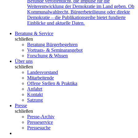
Befunde veröffentlicht, die Impulse für die
Weiterentwicklung der Demokratie im Land geben. Ob
Kommunalwahlrecht, Bürgerbeteiligung oder direkte
Demokratie – die Publikationsreihe bietet fundierte
Einblicke und aktuelle Daten.
Beratung & Service
schließen
Beratung Bürgerbegehren
Vortrags- & Seminarangebot
Forschung & Wissen
Über uns
schließen
Landesvorstand
Mitarbeitende
Offene Stellen & Praktika
Anfahrt
Kontakt
Satzung
Presse
schließen
Presse-Archiv
Presseservice
Pressesuche