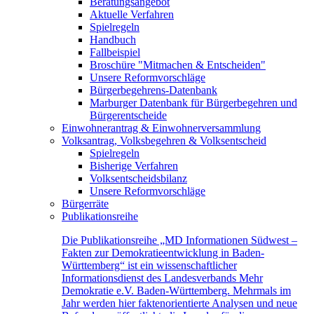
Beratungsangebot
Aktuelle Verfahren
Spielregeln
Handbuch
Fallbeispiel
Broschüre "Mitmachen & Entscheiden"
Unsere Reformvorschläge
Bürgerbegehrens-Datenbank
Marburger Datenbank für Bürgerbegehren und
Bürgerentscheide
Einwohnerantrag & Einwohnerversammlung
Volksantrag, Volksbegehren & Volksentscheid
Spielregeln
Bisherige Verfahren
Volksentscheidsbilanz
Unsere Reformvorschläge
Bürgerräte
Publikationsreihe
Die Publikationsreihe „MD Informationen Südwest –
Fakten zur Demokratieentwicklung in Baden-
Württemberg“ ist ein wissenschaftlicher
Informationsdienst des Landesverbands Mehr
Demokratie e.V. Baden-Württemberg. Mehrmals im
Jahr werden hier faktenorientierte Analysen und neue