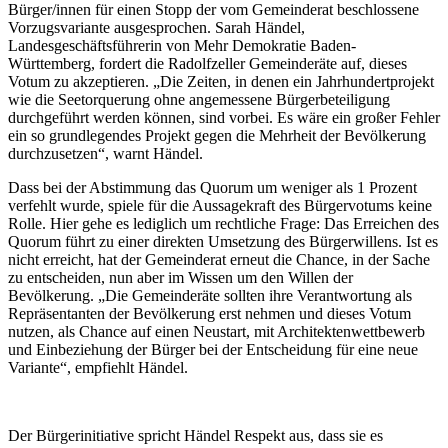
Bürger/innen für einen Stopp der vom Gemeinderat beschlossene
Vorzugsvariante ausgesprochen. Sarah Händel,
Landesgeschäftsführerin von Mehr Demokratie Baden-
Württemberg, fordert die Radolfzeller Gemeinderäte auf, dieses
Votum zu akzeptieren. „Die Zeiten, in denen ein Jahrhundertprojekt
wie die Seetorquerung ohne angemessene Bürgerbeteiligung
durchgeführt werden können, sind vorbei. Es wäre ein großer Fehler
ein so grundlegendes Projekt gegen die Mehrheit der Bevölkerung
durchzusetzen“, warnt Händel.
Dass bei der Abstimmung das Quorum um weniger als 1 Prozent
verfehlt wurde, spiele für die Aussagekraft des Bürgervotums keine
Rolle. Hier gehe es lediglich um rechtliche Frage: Das Erreichen des
Quorum führt zu einer direkten Umsetzung des Bürgerwillens. Ist es
nicht erreicht, hat der Gemeinderat erneut die Chance, in der Sache
zu entscheiden, nun aber im Wissen um den Willen der
Bevölkerung. „Die Gemeinderäte sollten ihre Verantwortung als
Repräsentanten der Bevölkerung erst nehmen und dieses Votum
nutzen, als Chance auf einen Neustart, mit Architektenwettbewerb
und Einbeziehung der Bürger bei der Entscheidung für eine neue
Variante“, empfiehlt Händel.
Der Bürgerinitiative spricht Händel Respekt aus, dass sie es