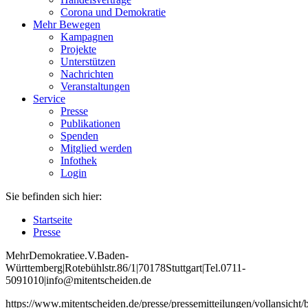
Corona und Demokratie
Mehr Bewegen
Kampagnen
Projekte
Unterstützen
Nachrichten
Veranstaltungen
Service
Presse
Publikationen
Spenden
Mitglied werden
Infothek
Login
Sie befinden sich hier:
Startseite
Presse
Mehr
Demokratie
e
.V
.
Baden
-
W
ürttemberg
|
Roteb
ühlstr
.
86
/1
|
70178
Stuttgart
|
Tel
.
0711
-
5091010
|
info
@mitentscheiden
.de
https://www.mitentscheiden.de/presse/pressemitteilungen/vollansicht/