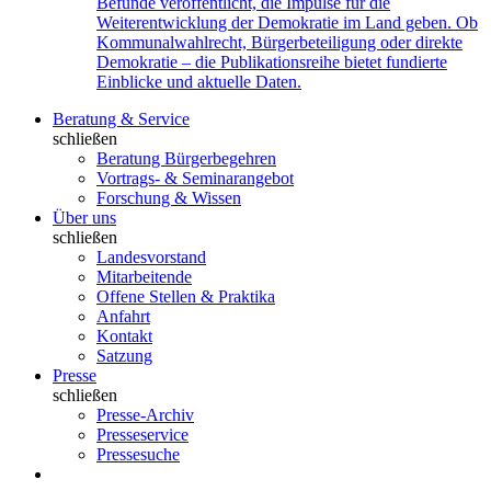
Befunde veröffentlicht, die Impulse für die
Weiterentwicklung der Demokratie im Land geben. Ob
Kommunalwahlrecht, Bürgerbeteiligung oder direkte
Demokratie – die Publikationsreihe bietet fundierte
Einblicke und aktuelle Daten.
Beratung & Service
schließen
Beratung Bürgerbegehren
Vortrags- & Seminarangebot
Forschung & Wissen
Über uns
schließen
Landesvorstand
Mitarbeitende
Offene Stellen & Praktika
Anfahrt
Kontakt
Satzung
Presse
schließen
Presse-Archiv
Presseservice
Pressesuche