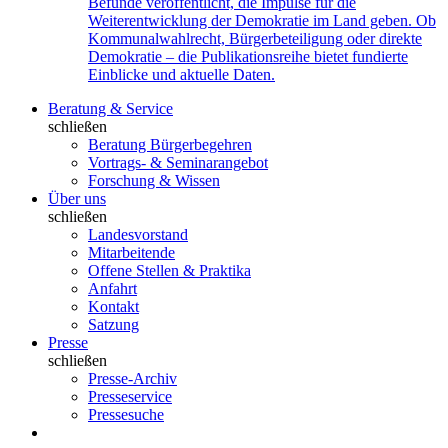
Befunde veröffentlicht, die Impulse für die
Weiterentwicklung der Demokratie im Land geben. Ob
Kommunalwahlrecht, Bürgerbeteiligung oder direkte
Demokratie – die Publikationsreihe bietet fundierte
Einblicke und aktuelle Daten.
Beratung & Service
schließen
Beratung Bürgerbegehren
Vortrags- & Seminarangebot
Forschung & Wissen
Über uns
schließen
Landesvorstand
Mitarbeitende
Offene Stellen & Praktika
Anfahrt
Kontakt
Satzung
Presse
schließen
Presse-Archiv
Presseservice
Pressesuche