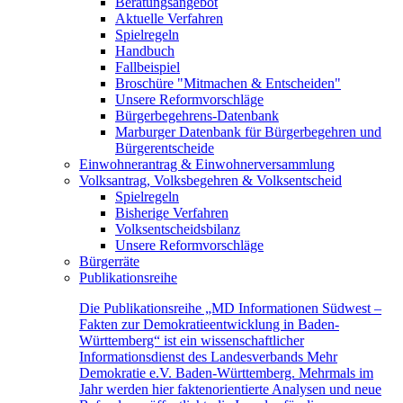
Beratungsangebot
Aktuelle Verfahren
Spielregeln
Handbuch
Fallbeispiel
Broschüre "Mitmachen & Entscheiden"
Unsere Reformvorschläge
Bürgerbegehrens-Datenbank
Marburger Datenbank für Bürgerbegehren und
Bürgerentscheide
Einwohnerantrag & Einwohnerversammlung
Volksantrag, Volksbegehren & Volksentscheid
Spielregeln
Bisherige Verfahren
Volksentscheidsbilanz
Unsere Reformvorschläge
Bürgerräte
Publikationsreihe
Die Publikationsreihe „MD Informationen Südwest –
Fakten zur Demokratieentwicklung in Baden-
Württemberg“ ist ein wissenschaftlicher
Informationsdienst des Landesverbands Mehr
Demokratie e.V. Baden-Württemberg. Mehrmals im
Jahr werden hier faktenorientierte Analysen und neue