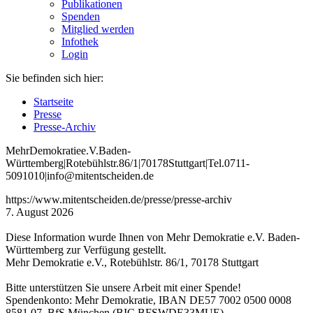
Publikationen
Spenden
Mitglied werden
Infothek
Login
Sie befinden sich hier:
Startseite
Presse
Presse-Archiv
Mehr
Demokratie
e
.V
.
Baden
-
W
ürttemberg
|
Roteb
ühlstr
.
86
/1
|
70178
Stuttgart
|
Tel
.
0711
-
5091010
|
info
@mitentscheiden
.de
https://www.mitentscheiden.de/presse/presse-archiv
7. August 2026
Diese Information wurde Ihnen von Mehr Demokratie e.V. Baden-
Württemberg zur Verfügung gestellt.
Mehr Demokratie e.V., Rotebühlstr. 86/1, 70178 Stuttgart
Bitte unterstützen Sie unsere Arbeit mit einer Spende!
Spendenkonto: Mehr Demokratie, IBAN DE57 7002 0500 0008
8581 07, BfS München (BIC BFSWDE33MUE)