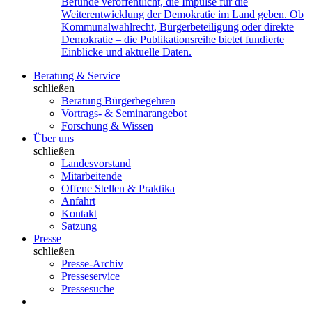
Befunde veröffentlicht, die Impulse für die
Weiterentwicklung der Demokratie im Land geben. Ob
Kommunalwahlrecht, Bürgerbeteiligung oder direkte
Demokratie – die Publikationsreihe bietet fundierte
Einblicke und aktuelle Daten.
Beratung & Service
schließen
Beratung Bürgerbegehren
Vortrags- & Seminarangebot
Forschung & Wissen
Über uns
schließen
Landesvorstand
Mitarbeitende
Offene Stellen & Praktika
Anfahrt
Kontakt
Satzung
Presse
schließen
Presse-Archiv
Presseservice
Pressesuche