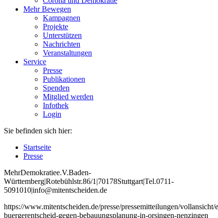
Corona und Demokratie
Mehr Bewegen
Kampagnen
Projekte
Unterstützen
Nachrichten
Veranstaltungen
Service
Presse
Publikationen
Spenden
Mitglied werden
Infothek
Login
Sie befinden sich hier:
Startseite
Presse
Mehr
Demokratie
e
.V
.
Baden
-
W
ürttemberg
|
Roteb
ühlstr
.
86
/1
|
70178
Stuttgart
|
Tel
.
0711
-
5091010
|
info
@mitentscheiden
.de
https://www.mitentscheiden.de/presse/pressemitteilungen/vollansicht/e
buergerentscheid-gegen-bebauungsplanung-in-orsingen-nenzingen