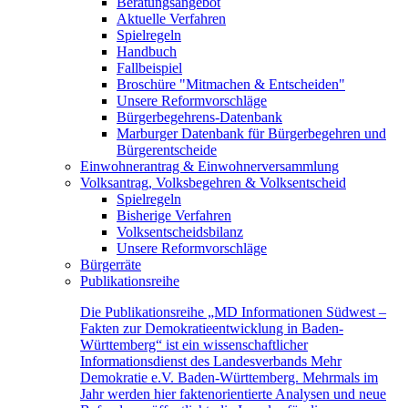
Beratungsangebot
Aktuelle Verfahren
Spielregeln
Handbuch
Fallbeispiel
Broschüre "Mitmachen & Entscheiden"
Unsere Reformvorschläge
Bürgerbegehrens-Datenbank
Marburger Datenbank für Bürgerbegehren und
Bürgerentscheide
Einwohnerantrag & Einwohnerversammlung
Volksantrag, Volksbegehren & Volksentscheid
Spielregeln
Bisherige Verfahren
Volksentscheidsbilanz
Unsere Reformvorschläge
Bürgerräte
Publikationsreihe
Die Publikationsreihe „MD Informationen Südwest –
Fakten zur Demokratieentwicklung in Baden-
Württemberg“ ist ein wissenschaftlicher
Informationsdienst des Landesverbands Mehr
Demokratie e.V. Baden-Württemberg. Mehrmals im
Jahr werden hier faktenorientierte Analysen und neue