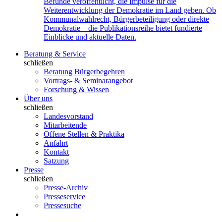
Befunde veröffentlicht, die Impulse für die
Weiterentwicklung der Demokratie im Land geben. Ob
Kommunalwahlrecht, Bürgerbeteiligung oder direkte
Demokratie – die Publikationsreihe bietet fundierte
Einblicke und aktuelle Daten.
Beratung & Service
schließen
Beratung Bürgerbegehren
Vortrags- & Seminarangebot
Forschung & Wissen
Über uns
schließen
Landesvorstand
Mitarbeitende
Offene Stellen & Praktika
Anfahrt
Kontakt
Satzung
Presse
schließen
Presse-Archiv
Presseservice
Pressesuche