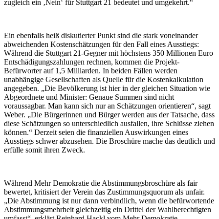
zugleich ein ‚Nein‘ für Stuttgart 21 bedeutet und umgekehrt.“
Ein ebenfalls heiß diskutierter Punkt sind die stark voneinander
abweichenden Kostenschätzungen für den Fall eines Ausstiegs:
Während die Stuttgart 21-Gegner mit höchstens 350 Millionen Euro
Entschädigungszahlungen rechnen, kommen die Projekt-
Befürworter auf 1,5 Milliarden. In beiden Fällen werden
unabhängige Gesellschaften als Quelle für die Kostenkalkulation
angegeben. „Die Bevölkerung ist hier in der gleichen Situation wie
Abgeordnete und Minister: Genaue Summen sind nicht
voraussagbar. Man kann sich nur an Schätzungen orientieren“, sagt
Weber. „Die Bürgerinnen und Bürger werden aus der Tatsache, dass
diese Schätzungen so unterschiedlich ausfallen, ihre Schlüsse ziehen
können.“ Derzeit seien die finanziellen Auswirkungen eines
Ausstiegs schwer abzusehen. Die Broschüre mache das deutlich und
erfülle somit ihren Zweck.
Während Mehr Demokratie die Abstimmungsbroschüre als fair
bewertet, kritisiert der Verein das Zustimmungsquorum als unfair.
„Die Abstimmung ist nur dann verbindlich, wenn die befürwortende
Abstimmungsmehrheit gleichzeitig ein Drittel der Wahlberechtigten
umfasst“, erklärt Reinhard Hackl vom Mehr Demokratie-