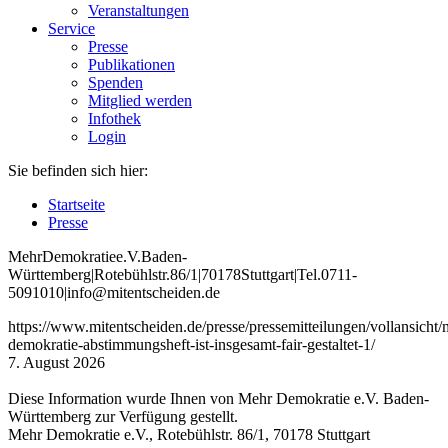
Veranstaltungen
Service
Presse
Publikationen
Spenden
Mitglied werden
Infothek
Login
Sie befinden sich hier:
Startseite
Presse
Mehr
Demokratie
e
.V
.
Baden
-
W
ürttemberg
|
Roteb
ühlstr
.
86
/1
|
70178
Stuttgart
|
Tel
.
0711
-
5091010
|
info
@mitentscheiden
.de
https://www.mitentscheiden.de/presse/pressemitteilungen/vollansicht/
demokratie-abstimmungsheft-ist-insgesamt-fair-gestaltet-1/
7. August 2026
Diese Information wurde Ihnen von Mehr Demokratie e.V. Baden-
Württemberg zur Verfügung gestellt.
Mehr Demokratie e.V., Rotebühlstr. 86/1, 70178 Stuttgart