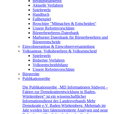
Beratungsangebot
Aktuelle Verfahren
Spielregeln
Handbuch
Fallbeispiel
Broschüre "Mitmachen & Entscheiden"
Unsere Reformvorschläge
Bürgerbegehrens-Datenbank
Marburger Datenbank für Bürgerbegehren und
Bürgerentscheide
Einwohnerantrag & Einwohnerversammlung
Volksantrag, Volksbegehren & Volksentscheid
Spielregeln
Bisherige Verfahren
Volksentscheidsbilanz
Unsere Reformvorschläge
Bürgerräte
Publikationsreihe
Die Publikationsreihe „MD Informationen Südwest –
Fakten zur Demokratieentwicklung in Baden-
Württemberg“ ist ein wissenschaftlicher
Informationsdienst des Landesverbands Mehr
Demokratie e.V. Baden-Württemberg. Mehrmals im
Jahr werden hier faktenorientierte Analysen und neue