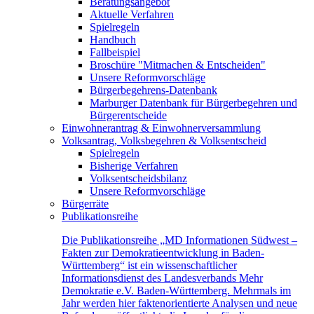
Beratungsangebot
Aktuelle Verfahren
Spielregeln
Handbuch
Fallbeispiel
Broschüre "Mitmachen & Entscheiden"
Unsere Reformvorschläge
Bürgerbegehrens-Datenbank
Marburger Datenbank für Bürgerbegehren und
Bürgerentscheide
Einwohnerantrag & Einwohnerversammlung
Volksantrag, Volksbegehren & Volksentscheid
Spielregeln
Bisherige Verfahren
Volksentscheidsbilanz
Unsere Reformvorschläge
Bürgerräte
Publikationsreihe
Die Publikationsreihe „MD Informationen Südwest –
Fakten zur Demokratieentwicklung in Baden-
Württemberg“ ist ein wissenschaftlicher
Informationsdienst des Landesverbands Mehr
Demokratie e.V. Baden-Württemberg. Mehrmals im
Jahr werden hier faktenorientierte Analysen und neue