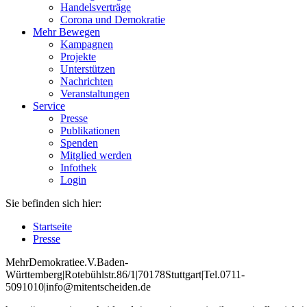
Handelsverträge
Corona und Demokratie
Mehr Bewegen
Kampagnen
Projekte
Unterstützen
Nachrichten
Veranstaltungen
Service
Presse
Publikationen
Spenden
Mitglied werden
Infothek
Login
Sie befinden sich hier:
Startseite
Presse
Mehr
Demokratie
e
.V
.
Baden
-
W
ürttemberg
|
Roteb
ühlstr
.
86
/1
|
70178
Stuttgart
|
Tel
.
0711
-
5091010
|
info
@mitentscheiden
.de