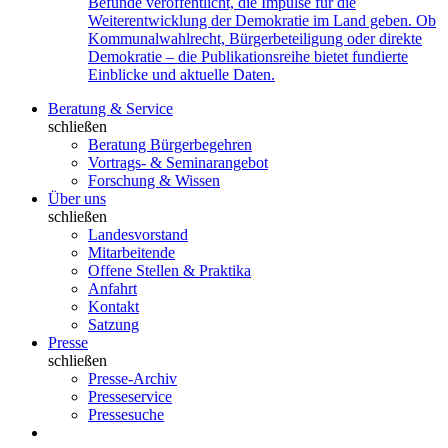
Befunde veröffentlicht, die Impulse für die
Weiterentwicklung der Demokratie im Land geben. Ob
Kommunalwahlrecht, Bürgerbeteiligung oder direkte
Demokratie – die Publikationsreihe bietet fundierte
Einblicke und aktuelle Daten.
Beratung & Service
schließen
Beratung Bürgerbegehren
Vortrags- & Seminarangebot
Forschung & Wissen
Über uns
schließen
Landesvorstand
Mitarbeitende
Offene Stellen & Praktika
Anfahrt
Kontakt
Satzung
Presse
schließen
Presse-Archiv
Presseservice
Pressesuche