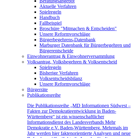
Beratungsangebot
Aktuelle Verfahren
Spielregeln
Handbuch
Fallbeispiel
Broschüre "Mitmachen & Entscheiden"
Unsere Reformvorschläge
Bürgerbegehrens-Datenbank
Marburger Datenbank für Bürgerbegehren und
Bürgerentscheide
Einwohnerantrag & Einwohnerversammlung
Volksantrag, Volksbegehren & Volksentscheid
Spielregeln
Bisherige Verfahren
Volksentscheidsbilanz
Unsere Reformvorschläge
Bürgerräte
Publikationsreihe
Die Publikationsreihe „MD Informationen Südwest –
Fakten zur Demokratieentwicklung in Baden-
Württemberg“ ist ein wissenschaftlicher
Informationsdienst des Landesverbands Mehr
Demokratie e.V. Baden-Württemberg. Mehrmals im
Jahr werden hier faktenorientierte Analysen und neue