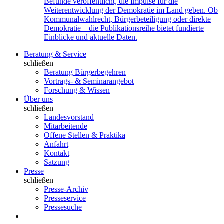
Befunde veröffentlicht, die Impulse für die
Weiterentwicklung der Demokratie im Land geben. Ob
Kommunalwahlrecht, Bürgerbeteiligung oder direkte
Demokratie – die Publikationsreihe bietet fundierte
Einblicke und aktuelle Daten.
Beratung & Service
schließen
Beratung Bürgerbegehren
Vortrags- & Seminarangebot
Forschung & Wissen
Über uns
schließen
Landesvorstand
Mitarbeitende
Offene Stellen & Praktika
Anfahrt
Kontakt
Satzung
Presse
schließen
Presse-Archiv
Presseservice
Pressesuche