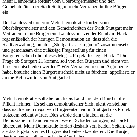
Mehr Demokratie fordert vom Oberbürgermeister und den
Gemeinderäten der Stadt Stuttgart mehr Vertrauen in ihre Bürger
ein!
Der Landesverband von Mehr Demokratie fordert vom
Oberbürgermeister und den Gemeinderäten der Stadt Stuttgart mehr
Vertrauen in ihre Bürger ein! Landesvorsitzender Reinhard Hackl
regt anlässlich der heutigen Demonstration an, dass sich die
Stadtverwaltung, mit den „Stuttgart - 21 Gegnern“ zusammensetzt
und gemeinsam eine zulässige Fragestellung für einen
Bürgerentscheid über dieses Mega - Projekt festlegt. Hackl:“ Die
Frage ob Stuttgart 21 kommt, soll von den Bürgern und nicht von
Juristen entschieden werden!“ Wer Vertrauen in seine Argumente
habe, brauche einen Bürgerentscheid nicht zu fürchten, appellierte er
an die Befürworter von Stuttgart 21.
Mehr Demokratie will aber auch das Land und den Bund in die
Pflicht nehmen. Es sei aus demokratischer Sicht nicht vorstellbar,
dass nach einem negativen Bürgerentscheid in Stuttgart das Projekt
trotzdem gebaut würde. Dies würde dem Glauben an die
Demokratie im Land einen schweren Schaden zufügen, ist Hackl
überzeugt. Mehr Demokratie fordert deshalb von beiden Seiten, dass
sie das Ergebnis eines Bürgerentscheides akzeptieren. Die Bürger,
der Souverän, sollten das letzte Wort haben.