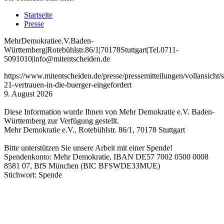
Startseite
Presse
Mehr
Demokratie
e
.V
.
Baden
-
W
ürttemberg
|
Roteb
ühlstr
.
86
/1
|
70178
Stuttgart
|
Tel
.
0711
-
5091010
|
info
@mitentscheiden
.de
https://www.mitentscheiden.de/presse/pressemitteilungen/vollansicht/st
21-vertrauen-in-die-buerger-eingefordert
9. August 2026
Diese Information wurde Ihnen von Mehr Demokratie e.V. Baden-
Württemberg zur Verfügung gestellt.
Mehr Demokratie e.V., Rotebühlstr. 86/1, 70178 Stuttgart
Bitte unterstützen Sie unsere Arbeit mit einer Spende!
Spendenkonto: Mehr Demokratie, IBAN DE57 7002 0500 0008
8581 07, BfS München (BIC BFSWDE33MUE)
Stichwort: Spende