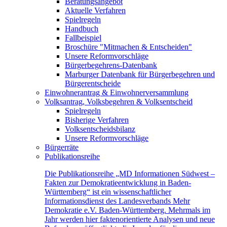
Beratungsangebot
Aktuelle Verfahren
Spielregeln
Handbuch
Fallbeispiel
Broschüre "Mitmachen & Entscheiden"
Unsere Reformvorschläge
Bürgerbegehrens-Datenbank
Marburger Datenbank für Bürgerbegehren und
Bürgerentscheide
Einwohnerantrag & Einwohnerversammlung
Volksantrag, Volksbegehren & Volksentscheid
Spielregeln
Bisherige Verfahren
Volksentscheidsbilanz
Unsere Reformvorschläge
Bürgerräte
Publikationsreihe
Die Publikationsreihe „MD Informationen Südwest –
Fakten zur Demokratieentwicklung in Baden-
Württemberg“ ist ein wissenschaftlicher
Informationsdienst des Landesverbands Mehr
Demokratie e.V. Baden-Württemberg. Mehrmals im
Jahr werden hier faktenorientierte Analysen und neue