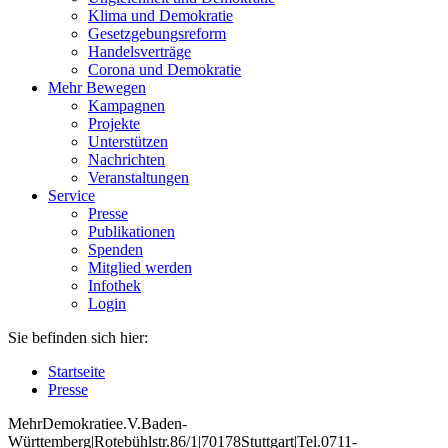
Klima und Demokratie
Gesetzgebungsreform
Handelsverträge
Corona und Demokratie
Mehr Bewegen
Kampagnen
Projekte
Unterstützen
Nachrichten
Veranstaltungen
Service
Presse
Publikationen
Spenden
Mitglied werden
Infothek
Login
Sie befinden sich hier:
Startseite
Presse
Mehr
Demokratie
e
.V
.
Baden
-
W
ürttemberg
|
Roteb
ühlstr
.
86
/1
|
70178
Stuttgart
|
Tel
.
0711
-