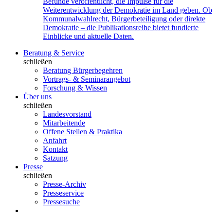
Befunde veröffentlicht, die Impulse für die
Weiterentwicklung der Demokratie im Land geben. Ob
Kommunalwahlrecht, Bürgerbeteiligung oder direkte
Demokratie – die Publikationsreihe bietet fundierte
Einblicke und aktuelle Daten.
Beratung & Service
schließen
Beratung Bürgerbegehren
Vortrags- & Seminarangebot
Forschung & Wissen
Über uns
schließen
Landesvorstand
Mitarbeitende
Offene Stellen & Praktika
Anfahrt
Kontakt
Satzung
Presse
schließen
Presse-Archiv
Presseservice
Pressesuche