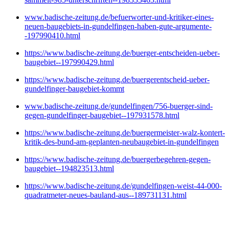
www.badische-zeitung.de/befuerworter-und-kritiker-eines-
neuen-baugebiets-in-gundelfingen-haben-gute-argumente-
-197990410.html
https://www.badische-zeitung.de/buerger-entscheiden-ueber-
baugebiet--197990429.html
https://www.badische-zeitung.de/buergerentscheid-ueber-
gundelfinger-baugebiet-kommt
www.badische-zeitung.de/gundelfingen/756-buerger-sind-
gegen-gundelfinger-baugebiet--197931578.html
https://www.badische-zeitung.de/buergermeister-walz-kontert-
kritik-des-bund-am-geplanten-neubaugebiet-in-gundelfingen
https://www.badische-zeitung.de/buergerbegehren-gegen-
baugebiet--194823513.html
https://www.badische-zeitung.de/gundelfingen-weist-44-000-
quadratmeter-neues-bauland-aus--189731131.html