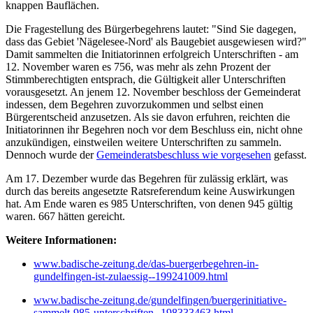
knappen Bauflächen.
Die Fragestellung des Bürgerbegehrens lautet: "Sind Sie dagegen,
dass das Gebiet 'Nägelesee-Nord' als Baugebiet ausgewiesen wird?"
Damit sammelten die Initiatorinnen erfolgreich Unterschriften - am
12. November waren es 756, was mehr als zehn Prozent der
Stimmberechtigten entsprach, die Gültigkeit aller Unterschriften
vorausgesetzt. An jenem 12. November beschloss der Gemeinderat
indessen, dem Begehren zuvorzukommen und selbst einen
Bürgerentscheid anzusetzen. Als sie davon erfuhren, reichten die
Initiatorinnen ihr Begehren noch vor dem Beschluss ein, nicht ohne
anzukündigen, einstweilen weitere Unterschriften zu sammeln.
Dennoch wurde der
Gemeinderatsbeschluss wie vorgesehen
gefasst.
Am 17. Dezember wurde das Begehren für zulässig erklärt, was
durch das bereits angesetzte Ratsreferendum keine Auswirkungen
hat. Am Ende waren es 985 Unterschriften, von denen 945 gültig
waren. 667 hätten gereicht.
Weitere Informationen:
www.badische-zeitung.de/das-buergerbegehren-in-
gundelfingen-ist-zulaessig--199241009.html
www.badische-zeitung.de/gundelfingen/buergerinitiative-
sammelt-985-unterschriften--198333463.html