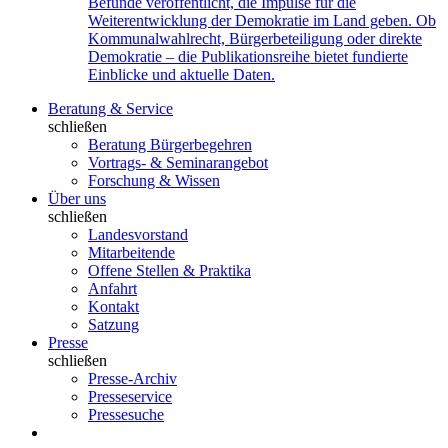
Befunde veröffentlicht, die Impulse für die
Weiterentwicklung der Demokratie im Land geben. Ob
Kommunalwahlrecht, Bürgerbeteiligung oder direkte
Demokratie – die Publikationsreihe bietet fundierte
Einblicke und aktuelle Daten.
Beratung & Service
schließen
Beratung Bürgerbegehren
Vortrags- & Seminarangebot
Forschung & Wissen
Über uns
schließen
Landesvorstand
Mitarbeitende
Offene Stellen & Praktika
Anfahrt
Kontakt
Satzung
Presse
schließen
Presse-Archiv
Presseservice
Pressesuche