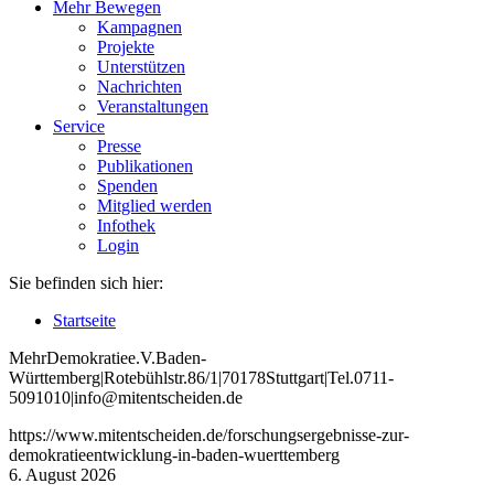
Mehr Bewegen
Kampagnen
Projekte
Unterstützen
Nachrichten
Veranstaltungen
Service
Presse
Publikationen
Spenden
Mitglied werden
Infothek
Login
Sie befinden sich hier:
Startseite
Mehr
Demokratie
e
.V
.
Baden
-
W
ürttemberg
|
Roteb
ühlstr
.
86
/1
|
70178
Stuttgart
|
Tel
.
0711
-
5091010
|
info
@mitentscheiden
.de
https://www.mitentscheiden.de/forschungsergebnisse-zur-
demokratieentwicklung-in-baden-wuerttemberg
6. August 2026