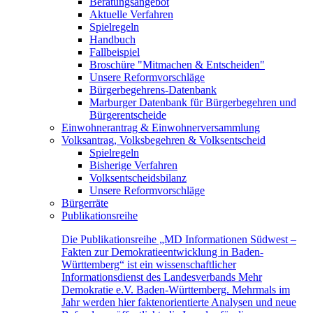
Beratungsangebot
Aktuelle Verfahren
Spielregeln
Handbuch
Fallbeispiel
Broschüre "Mitmachen & Entscheiden"
Unsere Reformvorschläge
Bürgerbegehrens-Datenbank
Marburger Datenbank für Bürgerbegehren und
Bürgerentscheide
Einwohnerantrag & Einwohnerversammlung
Volksantrag, Volksbegehren & Volksentscheid
Spielregeln
Bisherige Verfahren
Volksentscheidsbilanz
Unsere Reformvorschläge
Bürgerräte
Publikationsreihe
Die Publikationsreihe „MD Informationen Südwest –
Fakten zur Demokratieentwicklung in Baden-
Württemberg“ ist ein wissenschaftlicher
Informationsdienst des Landesverbands Mehr
Demokratie e.V. Baden-Württemberg. Mehrmals im
Jahr werden hier faktenorientierte Analysen und neue