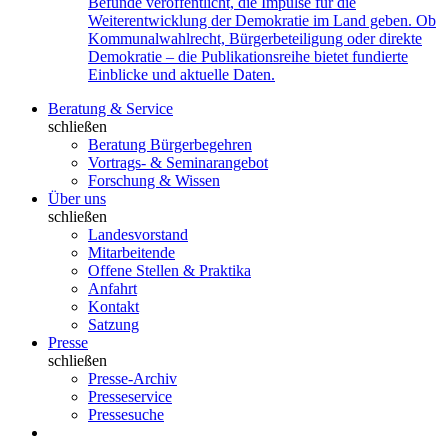
Befunde veröffentlicht, die Impulse für die
Weiterentwicklung der Demokratie im Land geben. Ob
Kommunalwahlrecht, Bürgerbeteiligung oder direkte
Demokratie – die Publikationsreihe bietet fundierte
Einblicke und aktuelle Daten.
Beratung & Service
schließen
Beratung Bürgerbegehren
Vortrags- & Seminarangebot
Forschung & Wissen
Über uns
schließen
Landesvorstand
Mitarbeitende
Offene Stellen & Praktika
Anfahrt
Kontakt
Satzung
Presse
schließen
Presse-Archiv
Presseservice
Pressesuche