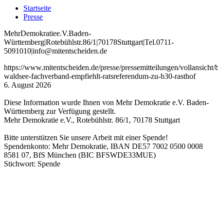
Startseite
Presse
Mehr
Demokratie
e
.V
.
Baden
-
W
ürttemberg
|
Roteb
ühlstr
.
86
/1
|
70178
Stuttgart
|
Tel
.
0711
-
5091010
|
info
@mitentscheiden
.de
https://www.mitentscheiden.de/presse/pressemitteilungen/vollansicht/
waldsee-fachverband-empfiehlt-ratsreferendum-zu-b30-rasthof
6. August 2026
Diese Information wurde Ihnen von Mehr Demokratie e.V. Baden-
Württemberg zur Verfügung gestellt.
Mehr Demokratie e.V., Rotebühlstr. 86/1, 70178 Stuttgart
Bitte unterstützen Sie unsere Arbeit mit einer Spende!
Spendenkonto: Mehr Demokratie, IBAN DE57 7002 0500 0008
8581 07, BfS München (BIC BFSWDE33MUE)
Stichwort: Spende