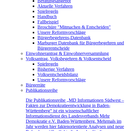
Beratungsangebot
Aktuelle Verfahren
Spielregeln
Handbuch
Fallbeispiel
Broschüre "Mitmachen & Entscheiden"
Unsere Reformvorschläge
Bürgerbegehrens-Datenbank
Marburger Datenbank für Bürgerbegehren und
Bürgerentscheide
Einwohnerantrag & Einwohnerversammlung
Volksantrag, Volksbegehren & Volksentscheid
Spielregeln
Bisherige Verfahren
Volksentscheidsbilanz
Unsere Reformvorschläge
Bürgerräte
Publikationsreihe
Die Publikationsreihe „MD Informationen Südwest –
Fakten zur Demokratieentwicklung in Baden-
Württemberg“ ist ein wissenschaftlicher
Informationsdienst des Landesverbands Mehr
Demokratie e.V. Baden-Württemberg. Mehrmals im
Jahr werden hier faktenorientierte Analysen und neue