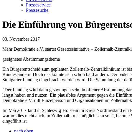
Presseservice
Pressesuche
Die Einführung von Bürgerentsc
03. November 2017
Mehr Demokratie e.V. startet Gesetzesinitiative – Zollernalb-Zentral
geeignetes Abstimmungsthema
Ein Bürgerentscheid zum geplanten Zollernalb-Zentralklinikum ist bis
Bundesländern. Doch das könnte sich schon bald ändern. Der baden-w
Stuttgarter Landtag eingebracht werden wird. Die Sammlung der dafü
"Der Landtag wird dann gezwungen sein, in offener Abstimmung darü
längst haben und nutzen. Ein plausibles Argument gegen die Einführ
Demokratie e.V. ruft Einzelperson und Organisationen im Zollernalbkr
Im Mai 2017 fand in Schleswig-Holstein im Kreis Nordfriesland ein Bür
warum dies nicht auch im Zollernalbkreis möglich sein soll", beton
eingeführt ist.
nach oben