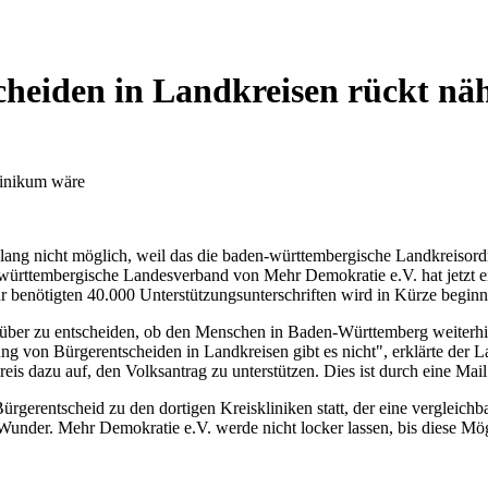
heiden in Landkreisen rückt nä
klinikum wäre
lang nicht möglich, weil das die baden-württembergische Landkreisordn
ürttembergische Landesverband von Mehr Demokratie e.V. hat jetzt ein
r benötigten 40.000 Unterstützungsunterschriften wird in Kürze beginn
ber zu entscheiden, ob den Menschen in Baden-Württemberg weiterhin
ung von Bürgerentscheiden in Landkreisen gibt es nicht", erklärte de
eis dazu auf, den Volksantrag zu unterstützen. Dies ist durch eine Ma
gerentscheid zu den dortigen Kreiskliniken statt, der eine vergleichba
te Wunder. Mehr Demokratie e.V. werde nicht locker lassen, bis diese