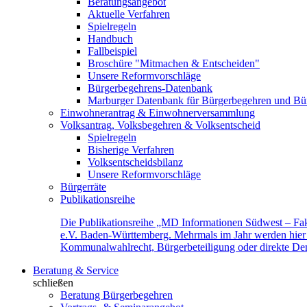
Beratungsangebot
Aktuelle Verfahren
Spielregeln
Handbuch
Fallbeispiel
Broschüre "Mitmachen & Entscheiden"
Unsere Reformvorschläge
Bürgerbegehrens-Datenbank
Marburger Datenbank für Bürgerbegehren und Bür
Einwohnerantrag & Einwohnerversammlung
Volksantrag, Volksbegehren & Volksentscheid
Spielregeln
Bisherige Verfahren
Volksentscheidsbilanz
Unsere Reformvorschläge
Bürgerräte
Publikationsreihe
Die Publikationsreihe „MD Informationen Südwest – Fak
e.V. Baden-Württemberg. Mehrmals im Jahr werden hier f
Kommunalwahlrecht, Bürgerbeteiligung oder direkte Demok
Beratung & Service
schließen
Beratung Bürgerbegehren