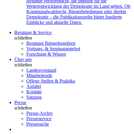
Befunde veröffentlicht, die Impulse für die
Weiterentwicklung der Demokratie im Land geben. Ob
Kommunalwahlrecht, Bürgerbeteiligung oder direkte
Demokratie – die Publikationsreihe bietet fundierte
Einblicke und aktuelle Daten.
Beratung & Service
schließen
Beratung Bürgerbegehren
Vortrags- & Seminarangebot
Forschung & Wissen
Über uns
schließen
Landesvorstand
Mitarbeitende
Offene Stellen & Praktika
Anfahrt
Kontakt
Satzung
Presse
schließen
Presse-Archiv
Presseservice
Pressesuche