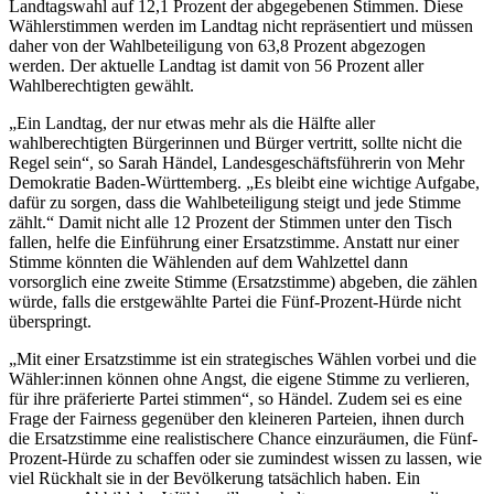
Landtagswahl auf 12,1 Prozent der abgegebenen Stimmen. Diese
Wählerstimmen werden im Landtag nicht repräsentiert und müssen
daher von der Wahlbeteiligung von 63,8 Prozent abgezogen
werden. Der aktuelle Landtag ist damit von 56 Prozent aller
Wahlberechtigten gewählt.
„Ein Landtag, der nur etwas mehr als die Hälfte aller
wahlberechtigten Bürgerinnen und Bürger vertritt, sollte nicht die
Regel sein“, so Sarah Händel, Landesgeschäftsführerin von Mehr
Demokratie Baden-Württemberg. „Es bleibt eine wichtige Aufgabe,
dafür zu sorgen, dass die Wahlbeteiligung steigt und jede Stimme
zählt.“ Damit nicht alle 12 Prozent der Stimmen unter den Tisch
fallen, helfe die Einführung einer Ersatzstimme. Anstatt nur einer
Stimme könnten die Wählenden auf dem Wahlzettel dann
vorsorglich eine zweite Stimme (Ersatzstimme) abgeben, die zählen
würde, falls die erstgewählte Partei die Fünf-Prozent-Hürde nicht
überspringt.
„Mit einer Ersatzstimme ist ein strategisches Wählen vorbei und die
Wähler:innen können ohne Angst, die eigene Stimme zu verlieren,
für ihre präferierte Partei stimmen“, so Händel. Zudem sei es eine
Frage der Fairness gegenüber den kleineren Parteien, ihnen durch
die Ersatzstimme eine realistischere Chance einzuräumen, die Fünf-
Prozent-Hürde zu schaffen oder sie zumindest wissen zu lassen, wie
viel Rückhalt sie in der Bevölkerung tatsächlich haben. Ein