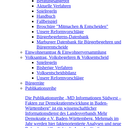
Beratungsangebot
Aktuelle Verfahren
Spielregeln
Handbuch
Fallbeispiel
Broschüre "Mitmachen & Entscheiden"
Unsere Reformvorschläge
Bürgerbegehrens-Datenbank
Marburger Datenbank für Bürgerbegehren und
Bürgerentscheide
Einwohnerantrag & Einwohnerversammlung
Volksantrag, Volksbegehren & Volksentscheid
Spielregeln
Bisherige Verfahren
Volksentscheidsbilanz
Unsere Reformvorschläge
Bürgerräte
Publikationsreihe
Die Publikationsreihe „MD Informationen Südwest –
Fakten zur Demokratieentwicklung in Baden-
Württemberg“ ist ein wissenschaftlicher
Informationsdienst des Landesverbands Mehr
Demokratie e.V. Baden-Württemberg. Mehrmals im
Jahr werden hier faktenorientierte Analysen und neue