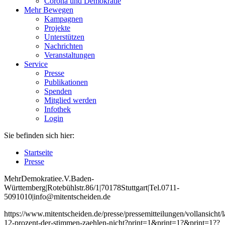
Corona und Demokratie
Mehr Bewegen
Kampagnen
Projekte
Unterstützen
Nachrichten
Veranstaltungen
Service
Presse
Publikationen
Spenden
Mitglied werden
Infothek
Login
Sie befinden sich hier:
Startseite
Presse
Mehr
Demokratie
e
.V
.
Baden
-
W
ürttemberg
|
Roteb
ühlstr
.
86
/1
|
70178
Stuttgart
|
Tel
.
0711
-
5091010
|
info
@mitentscheiden
.de
https://www.mitentscheiden.de/presse/pressemitteilungen/vollansicht/
12-prozent-der-stimmen-zaehlen-nicht?print=1&print=1?&print=1??