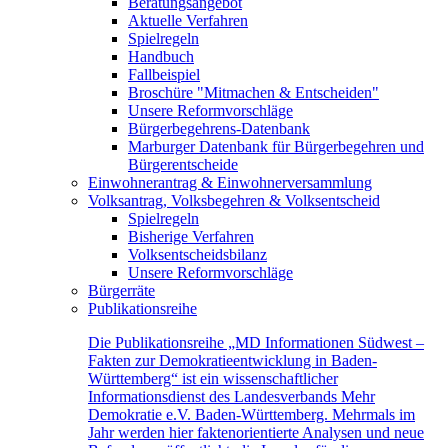
Beratungsangebot
Aktuelle Verfahren
Spielregeln
Handbuch
Fallbeispiel
Broschüre "Mitmachen & Entscheiden"
Unsere Reformvorschläge
Bürgerbegehrens-Datenbank
Marburger Datenbank für Bürgerbegehren und
Bürgerentscheide
Einwohnerantrag & Einwohnerversammlung
Volksantrag, Volksbegehren & Volksentscheid
Spielregeln
Bisherige Verfahren
Volksentscheidsbilanz
Unsere Reformvorschläge
Bürgerräte
Publikationsreihe
Die Publikationsreihe „MD Informationen Südwest –
Fakten zur Demokratieentwicklung in Baden-
Württemberg“ ist ein wissenschaftlicher
Informationsdienst des Landesverbands Mehr
Demokratie e.V. Baden-Württemberg. Mehrmals im
Jahr werden hier faktenorientierte Analysen und neue