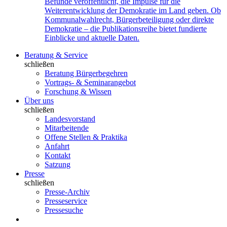
Befunde veröffentlicht, die Impulse für die
Weiterentwicklung der Demokratie im Land geben. Ob
Kommunalwahlrecht, Bürgerbeteiligung oder direkte
Demokratie – die Publikationsreihe bietet fundierte
Einblicke und aktuelle Daten.
Beratung & Service
schließen
Beratung Bürgerbegehren
Vortrags- & Seminarangebot
Forschung & Wissen
Über uns
schließen
Landesvorstand
Mitarbeitende
Offene Stellen & Praktika
Anfahrt
Kontakt
Satzung
Presse
schließen
Presse-Archiv
Presseservice
Pressesuche