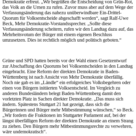
Demokratie erfreut. „Wir begrüßen die Entscheidung von Grün-Rot,
das Volk an die Urnen zu rufen. Zuvor muss aber auf dem Wege der
Verfassungsänderung das nahezu unüberwindbare Ein-Drittel-
Quorum für Volksentscheide abgeschafft werden“, sagt Ralf-Uwe
Beck, Mehr Demokratie-Vorstandssprecher. „Sollte diese
Verfassungsänderung scheitern, rufen wir den Landtag dazu auf, das
Mehrheitsvotum der Bürger mit einem eigenen Beschluss
umzusetzen. Dies ist rechtlich möglich und politisch geboten.“
Grüne und SPD hatten bereits vor der Wahl einen Gesetzentwurf
zur Abschaffung des Quorums bei Volksentscheiden in den Landtag
eingebracht. Eine Reform der direkten Demokratie in Baden-
Württemberg ist nach Ansicht von Mehr Demokratie überfällig.
Noch nie gab es im „Ländle“ ein erfolgreiches Volksbegehren oder
einen von Bürgern initiierten Volksentscheid. Im Vergleich zu
anderen Bundesländern belegt Baden-Württemberg damit den
vorletzten Platz in Sachen direkter Demokratie. „Das muss sich
ändern. Spätestens Stuttgart 21 hat gezeigt, dass sich die
Bürgerinnen und Bürger mehr Mitbestimmung wünschen,“ so Beck.
„Wir fordern die Fraktionen im Stuttgarter Parlament auf, bei der
längst überfälligen Reform der direkten Demokratie an einem Strang
zu ziehen. Den Bürgern mehr Mitbestimmungsrechte zu verwehren,
wäre undemokratisch“.