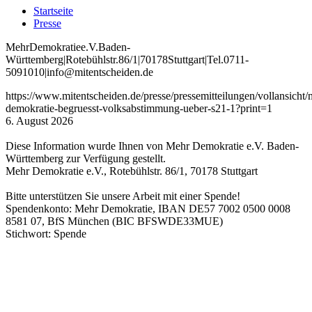
Startseite
Presse
Mehr
Demokratie
e
.V
.
Baden
-
W
ürttemberg
|
Roteb
ühlstr
.
86
/1
|
70178
Stuttgart
|
Tel
.
0711
-
5091010
|
info
@mitentscheiden
.de
https://www.mitentscheiden.de/presse/pressemitteilungen/vollansicht/
demokratie-begruesst-volksabstimmung-ueber-s21-1?print=1
6. August 2026
Diese Information wurde Ihnen von Mehr Demokratie e.V. Baden-
Württemberg zur Verfügung gestellt.
Mehr Demokratie e.V., Rotebühlstr. 86/1, 70178 Stuttgart
Bitte unterstützen Sie unsere Arbeit mit einer Spende!
Spendenkonto: Mehr Demokratie, IBAN DE57 7002 0500 0008
8581 07, BfS München (BIC BFSWDE33MUE)
Stichwort: Spende