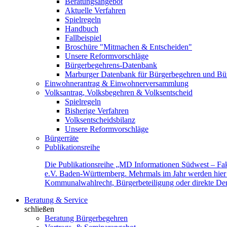
Beratungsangebot
Aktuelle Verfahren
Spielregeln
Handbuch
Fallbeispiel
Broschüre "Mitmachen & Entscheiden"
Unsere Reformvorschläge
Bürgerbegehrens-Datenbank
Marburger Datenbank für Bürgerbegehren und Bür
Einwohnerantrag & Einwohnerversammlung
Volksantrag, Volksbegehren & Volksentscheid
Spielregeln
Bisherige Verfahren
Volksentscheidsbilanz
Unsere Reformvorschläge
Bürgerräte
Publikationsreihe
Die Publikationsreihe „MD Informationen Südwest – Fak
e.V. Baden-Württemberg. Mehrmals im Jahr werden hier f
Kommunalwahlrecht, Bürgerbeteiligung oder direkte Demok
Beratung & Service
schließen
Beratung Bürgerbegehren