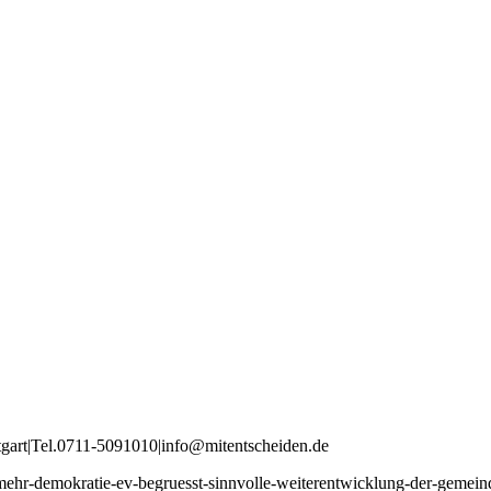
tgart
|
Tel
.
0711
-
5091010
|
info
@mitentscheiden
.de
t/mehr-demokratie-ev-begruesst-sinnvolle-weiterentwicklung-der-gemei