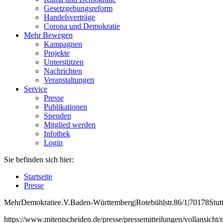
Gesetzgebungsreform
Handelsverträge
Corona und Demokratie
Mehr Bewegen
Kampagnen
Projekte
Unterstützen
Nachrichten
Veranstaltungen
Service
Presse
Publikationen
Spenden
Mitglied werden
Infothek
Login
Sie befinden sich hier:
Startseite
Presse
Mehr
Demokratie
e
.V
.
Baden
-W
ürttemberg
|
Roteb
ühlstr
.
86
/1
|
70178
Stut
https://www.mitentscheiden.de/presse/pressemitteilungen/vollansich