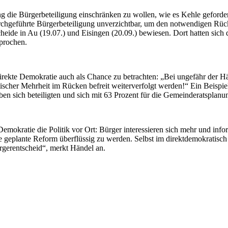
g die Bürgerbeteiligung einschränken zu wollen, wie es Kehle geforde
durchgeführte Bürgerbeteiligung unverzichtbar, um den notwendigen Rückh
heide in Au (19.07.) und Eisingen (20.09.) bewiesen. Dort hatten sich
prochen.
rekte Demokratie auch als Chance zu betrachten: „Bei ungefähr der Häl
scher Mehrheit im Rücken befreit weiterverfolgt werden!“ Ein Beispie
en sich beteiligten und sich mit 63 Prozent für die Gemeinderatsplan
Demokratie die Politik vor Ort: Bürger interessieren sich mehr und info
 geplante Reform überflüssig zu werden. Selbst im direktdemokratisch 
rgerentscheid“, merkt Händel an.