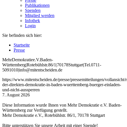
Presse
Publikationen
Spenden
Mitglied werden
Infothek
Login
Sie befinden sich hier:
Startseite
Presse
Mehr
Demokratie
e
.V
.
Baden
-
W
ürttemberg
|
Roteb
ühlstr
.
86
/1
|
70178
Stuttgart
|
Tel
.
0711
-
5091010
|
info
@mitentscheiden
.de
https://www.mitentscheiden.de/presse/pressemitteilungen/vollansicht/
der-direkten-demokratie-in-baden-wuerttemberg-buerger-einladen-
und-nicht-aussperren
7. August 2026
Diese Information wurde Ihnen von Mehr Demokratie e.V. Baden-
Württemberg zur Verfügung gestellt.
Mehr Demokratie e.V., Rotebühlstr. 86/1, 70178 Stuttgart
Bitte unterstützen Sie unsere Arbeit mit einer Spende!