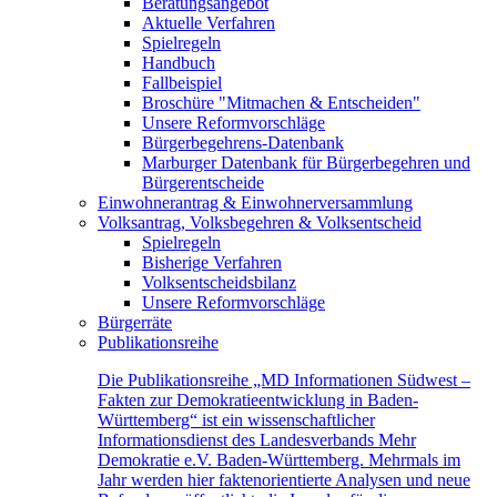
Beratungsangebot
Aktuelle Verfahren
Spielregeln
Handbuch
Fallbeispiel
Broschüre "Mitmachen & Entscheiden"
Unsere Reformvorschläge
Bürgerbegehrens-Datenbank
Marburger Datenbank für Bürgerbegehren und
Bürgerentscheide
Einwohnerantrag & Einwohnerversammlung
Volksantrag, Volksbegehren & Volksentscheid
Spielregeln
Bisherige Verfahren
Volksentscheidsbilanz
Unsere Reformvorschläge
Bürgerräte
Publikationsreihe
Die Publikationsreihe „MD Informationen Südwest –
Fakten zur Demokratieentwicklung in Baden-
Württemberg“ ist ein wissenschaftlicher
Informationsdienst des Landesverbands Mehr
Demokratie e.V. Baden-Württemberg. Mehrmals im
Jahr werden hier faktenorientierte Analysen und neue