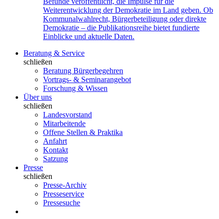
Befunde veröffentlicht, die Impulse für die
Weiterentwicklung der Demokratie im Land geben. Ob
Kommunalwahlrecht, Bürgerbeteiligung oder direkte
Demokratie – die Publikationsreihe bietet fundierte
Einblicke und aktuelle Daten.
Beratung & Service
schließen
Beratung Bürgerbegehren
Vortrags- & Seminarangebot
Forschung & Wissen
Über uns
schließen
Landesvorstand
Mitarbeitende
Offene Stellen & Praktika
Anfahrt
Kontakt
Satzung
Presse
schließen
Presse-Archiv
Presseservice
Pressesuche