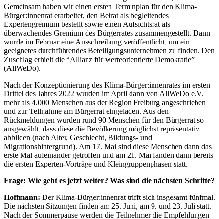
Gemeinsam haben wir einen ersten Terminplan für den Klima-
Bürger:innenrat erarbeitet, den Beirat als begleitendes
Expertengremium bestellt sowie einen Aufsichtsrat als
überwachendes Gremium des Bürgerrates zusammengestellt. Dann
wurde im Februar eine Ausschreibung veröffentlicht, um ein
geeignetes durchführendes Beteiligungsunternehmen zu finden. Den
Zuschlag erhielt die “Allianz für werteorientierte Demokratie”
(AllWeDo).
Nach der Konzeptionierung des Klima-Bürger:innenrates im ersten
Drittel des Jahres 2022 wurden im April dann von AllWeDo e.V.
mehr als 4.000 Menschen aus der Region Freiburg angeschrieben
und zur Teilnahme am Bürgerrat eingeladen. Aus den
Rückmeldungen wurden rund 90 Menschen für den Bürgerrat so
ausgewählt, dass diese die Bevölkerung möglichst repräsentativ
abbilden (nach Alter, Geschlecht, Bildungs- und
Migrationshintergrund). Am 17. Mai sind diese Menschen dann das
erste Mal aufeinander getroffen und am 21. Mai fanden dann bereits
die ersten Experten-Vorträge und Kleingruppenphasen statt.
Frage: Wie geht es jetzt weiter? Was sind die nächsten Schritte?
Hoffmann:
Der Klima-Bürger:innenrat trifft sich insgesamt fünfmal.
Die nächsten Sitzungen finden am 25. Juni, am 9. und 23. Juli statt.
Nach der Sommerpause werden die Teilnehmer die Empfehlungen