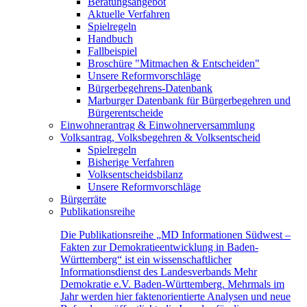
Beratungsangebot
Aktuelle Verfahren
Spielregeln
Handbuch
Fallbeispiel
Broschüre "Mitmachen & Entscheiden"
Unsere Reformvorschläge
Bürgerbegehrens-Datenbank
Marburger Datenbank für Bürgerbegehren und
Bürgerentscheide
Einwohnerantrag & Einwohnerversammlung
Volksantrag, Volksbegehren & Volksentscheid
Spielregeln
Bisherige Verfahren
Volksentscheidsbilanz
Unsere Reformvorschläge
Bürgerräte
Publikationsreihe
Die Publikationsreihe „MD Informationen Südwest –
Fakten zur Demokratieentwicklung in Baden-
Württemberg“ ist ein wissenschaftlicher
Informationsdienst des Landesverbands Mehr
Demokratie e.V. Baden-Württemberg. Mehrmals im
Jahr werden hier faktenorientierte Analysen und neue