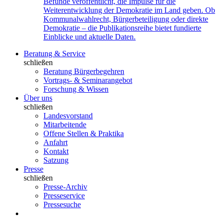
Befunde veröffentlicht, die Impulse für die
Weiterentwicklung der Demokratie im Land geben. Ob
Kommunalwahlrecht, Bürgerbeteiligung oder direkte
Demokratie – die Publikationsreihe bietet fundierte
Einblicke und aktuelle Daten.
Beratung & Service
schließen
Beratung Bürgerbegehren
Vortrags- & Seminarangebot
Forschung & Wissen
Über uns
schließen
Landesvorstand
Mitarbeitende
Offene Stellen & Praktika
Anfahrt
Kontakt
Satzung
Presse
schließen
Presse-Archiv
Presseservice
Pressesuche