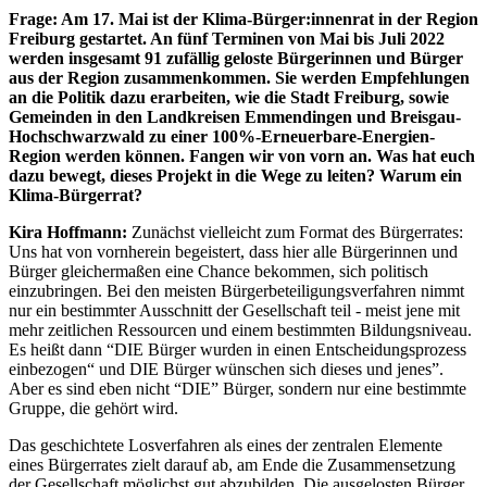
Frage: Am 17. Mai ist der Klima-Bürger:innenrat in der Region
Freiburg gestartet. An fünf Terminen von Mai bis Juli 2022
werden insgesamt 91 zufällig geloste Bürgerinnen und Bürger
aus der Region zusammenkommen. Sie werden Empfehlungen
an die Politik dazu erarbeiten, wie die Stadt Freiburg, sowie
Gemeinden in den Landkreisen Emmendingen und Breisgau-
Hochschwarzwald zu einer 100%-Erneuerbare-Energien-
Region werden können. Fangen wir von vorn an. Was hat euch
dazu bewegt, dieses Projekt in die Wege zu leiten? Warum ein
Klima-Bürgerrat?
Kira Hoffmann:
Zunächst vielleicht zum Format des Bürgerrates:
Uns hat von vornherein begeistert, dass hier alle Bürgerinnen und
Bürger gleichermaßen eine Chance bekommen, sich politisch
einzubringen. Bei den meisten Bürgerbeteiligungsverfahren nimmt
nur ein bestimmter Ausschnitt der Gesellschaft teil - meist jene mit
mehr zeitlichen Ressourcen und einem bestimmten Bildungsniveau.
Es heißt dann “DIE Bürger wurden in einen Entscheidungsprozess
einbezogen“ und DIE Bürger wünschen sich dieses und jenes”.
Aber es sind eben nicht “DIE” Bürger, sondern nur eine bestimmte
Gruppe, die gehört wird.
Das geschichtete Losverfahren als eines der zentralen Elemente
eines Bürgerrates zielt darauf ab, am Ende die Zusammensetzung
der Gesellschaft möglichst gut abzubilden. Die ausgelosten Bürger