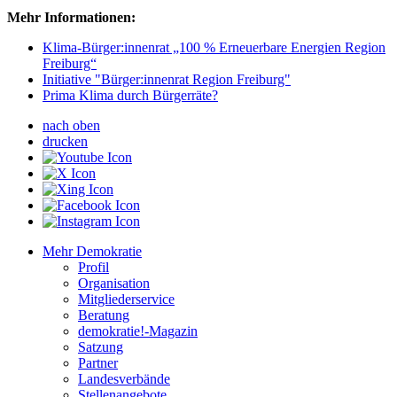
Mehr Informationen:
Klima-Bürger:innenrat „100 % Erneuerbare Energien Region
Freiburg“
Initiative "Bürger:innenrat Region Freiburg"
Prima Klima durch Bürgerräte?
nach oben
drucken
Mehr Demokratie
Profil
Organisation
Mitgliederservice
Beratung
demokratie!-Magazin
Satzung
Partner
Landesverbände
Stellenangebote