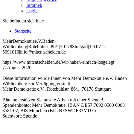
Infothek
Login
Sie befinden sich hier:
Startseite
Mehr
Demokratie
e
.V
.
Baden
-
W
ürttemberg
|
Roteb
ühlstr
.
86
/1
|
70178
Stuttgart
|
Tel
.
0711
-
5091010
|
info
@mitentscheiden
.de
https://www.mitentscheiden.de/wir-haben-einfach-losgelegt
7. August 2026
Diese Information wurde Ihnen von Mehr Demokratie e.V. Baden-
Württemberg zur Verfügung gestellt.
Mehr Demokratie e.V., Rotebühlstr. 86/1, 70178 Stuttgart
Bitte unterstützen Sie unsere Arbeit mit einer Spende!
Spendenkonto: Mehr Demokratie, IBAN DE57 7002 0500 0008
8581 07, BfS München (BIC BFSWDE33MUE)
Stichwort: Spende