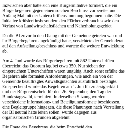
Inzwischen aber hatte sich eine Bürgerinitiative formiert, die ein
Bürgerbegehren gegen einen solchen Beschluss vorbereitet und
Anfang Mai mit der Unterschriftensammlung begonnen hatte. Die
Initiative kritisiert insbesondere den Flächenverbrauch sowie den
Verlust von Landwirtschaftsflächen und Naherholungsgebiet.
Da die BI zuvor in den Dialog mit der Gemeinde getreten war und
ihr Bürgerbegehren angekündigt hatte, verzichtete der Gemeinderat
auf den Aufstellungsbeschluss und wartete die weitere Entwicklung
ab.
Am 4. Juni wurde das Bürgerbegehren mit 862 Unterschriften
überreicht; das Quorum lag bei etwa 350. Nur sieben der
eingereichten Unterschriften waren ungültig. Auch sonst erfüllte das
Begehren alle formalen Anforderungen, wie auch ein von der
Gemeinde beauftragtes Anwaltsgutachten ausführlich bestätigte.
Entsprechend wurde das Begehren am 1. Juli für zulässig erklärt
und der Bürgerentscheid für den 26. September, den Tag der
Bundestagswahl, terminiert. In derselben Sitzung wurden
verschiedene Informations- und Beteiligungsformate beschlossen,
eine Begleitgruppe hingegen, die diese Planungen nach Vorstellung
der BI neutral hätte leiten sollen, wurde dagegen aus
organisatorischen Gründen abgelehnt.
Die Frage des Begehrens, die beim Entscheid den