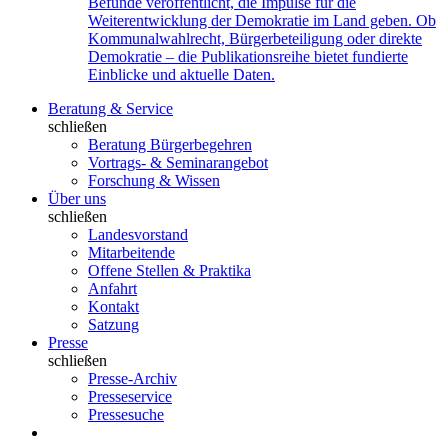
Befunde veröffentlicht, die Impulse für die
Weiterentwicklung der Demokratie im Land geben. Ob
Kommunalwahlrecht, Bürgerbeteiligung oder direkte
Demokratie – die Publikationsreihe bietet fundierte
Einblicke und aktuelle Daten.
Beratung & Service
schließen
Beratung Bürgerbegehren
Vortrags- & Seminarangebot
Forschung & Wissen
Über uns
schließen
Landesvorstand
Mitarbeitende
Offene Stellen & Praktika
Anfahrt
Kontakt
Satzung
Presse
schließen
Presse-Archiv
Presseservice
Pressesuche