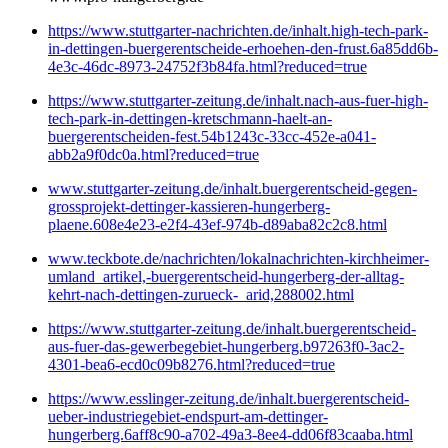
https://www.stuttgarter-nachrichten.de/inhalt.high-tech-park-
in-dettingen-buergerentscheide-erhoehen-den-frust.6a85dd6b-
4e3c-46dc-8973-24752f3b84fa.html?reduced=true
https://www.stuttgarter-zeitung.de/inhalt.nach-aus-fuer-high-
tech-park-in-dettingen-kretschmann-haelt-an-
buergerentscheiden-fest.54b1243c-33cc-452e-a041-
abb2a9f0dc0a.html?reduced=true
www.stuttgarter-zeitung.de/inhalt.buergerentscheid-gegen-
grossprojekt-dettinger-kassieren-hungerberg-
plaene.608e4e23-e2f4-43ef-974b-d89aba82c2c8.html
www.teckbote.de/nachrichten/lokalnachrichten-kirchheimer-
umland_artikel,-buergerentscheid-hungerberg-der-alltag-
kehrt-nach-dettingen-zurueck-_arid,288002.html
https://www.stuttgarter-zeitung.de/inhalt.buergerentscheid-
aus-fuer-das-gewerbegebiet-hungerberg.b97263f0-3ac2-
4301-bea6-ecd0c09b8276.html?reduced=true
https://www.esslinger-zeitung.de/inhalt.buergerentscheid-
ueber-industriegebiet-endspurt-am-dettinger-
hungerberg.6aff8c90-a702-49a3-8ee4-dd06f83caaba.html