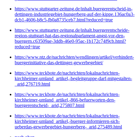
https://www.stuttgarter-zeitung.de/inhalt.buergerentscheid-in-
dettingen-industriegebiet-hungerberg-auf-der-kippe.136ac0a3-
dcb1-4606-b8c5-fb0a8735ceb7.html?reduced=true
https://www.stuttgarter-zeitung.de/inhalt.buergerentscheide-
region-stuttgart-hat-das-regionalparlament-angst-vor-den-
buergern.c63509ae-3ddb-46e0-95ac-1b172c74f9cb.html?
reduced=true
https://www.ntz.de/nachrichten/wendlingen/artikel/verhindert-
buergerinitiative-das-dettinger-gewerbegebiet/
https://www.teckbote.de/nachrichten/lokalnachrichten-
kirchheimer-umland_artikel,-begleitgruppe-darf-mitgestalten-
_arid,276719.html
https://www.teckbote.de/nachrichten/lokalnachrichten-
kirchheimer-umland_artikel,-866-befuerworten-den-
buergerentscheid-_arid,275807.html
https://www.teckbote.de/nachrichten/lokalnachrichten-
kirchheimer-umland_artikel,-buerger-informieren-sich-
ueberdas-gewerbegebiet-hungerberg-_arid,275489.html