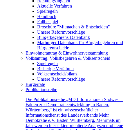
Beratungsangebot
Aktuelle Verfahren
Spielregeln
Handbuch
Fallbeispiel
Broschüre "Mitmachen & Entscheiden"
Unsere Reformvorschläge
Bürgerbegehrens-Datenbank
Marburger Datenbank für Bürgerbegehren und
Bürgerentscheide
Einwohnerantrag & Einwohnerversammlung
Volksantrag, Volksbegehren & Volksentscheid
Spielregeln
Bisherige Verfahren
Volksentscheidsbilanz
Unsere Reformvorschläge
Bürgerräte
Publikationsreihe
Die Publikationsreihe „MD Informationen Südwest –
Fakten zur Demokratieentwicklung in Baden-
Württemberg“ ist ein wissenschaftlicher
Informationsdienst des Landesverbands Mehr
Demokratie e.V. Baden-Württemberg. Mehrmals im
Jahr werden hier faktenorientierte Analysen und neue