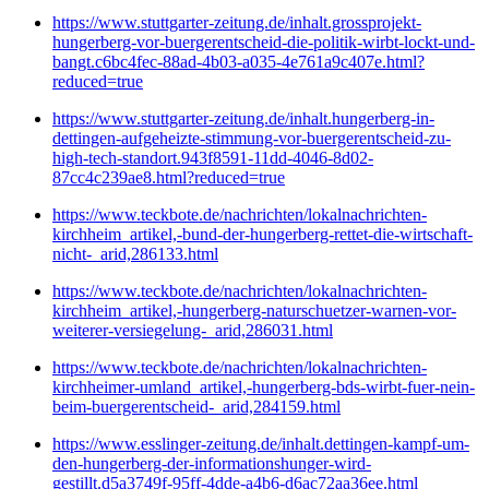
https://www.stuttgarter-zeitung.de/inhalt.grossprojekt-
hungerberg-vor-buergerentscheid-die-politik-wirbt-lockt-und-
bangt.c6bc4fec-88ad-4b03-a035-4e761a9c407e.html?
reduced=true
https://www.stuttgarter-zeitung.de/inhalt.hungerberg-in-
dettingen-aufgeheizte-stimmung-vor-buergerentscheid-zu-
high-tech-standort.943f8591-11dd-4046-8d02-
87cc4c239ae8.html?reduced=true
https://www.teckbote.de/nachrichten/lokalnachrichten-
kirchheim_artikel,-bund-der-hungerberg-rettet-die-wirtschaft-
nicht-_arid,286133.html
https://www.teckbote.de/nachrichten/lokalnachrichten-
kirchheim_artikel,-hungerberg-naturschuetzer-warnen-vor-
weiterer-versiegelung-_arid,286031.html
https://www.teckbote.de/nachrichten/lokalnachrichten-
kirchheimer-umland_artikel,-hungerberg-bds-wirbt-fuer-nein-
beim-buergerentscheid-_arid,284159.html
https://www.esslinger-zeitung.de/inhalt.dettingen-kampf-um-
den-hungerberg-der-informationshunger-wird-
gestillt.d5a3749f-95ff-4dde-a4b6-d6ac72aa36ee.html