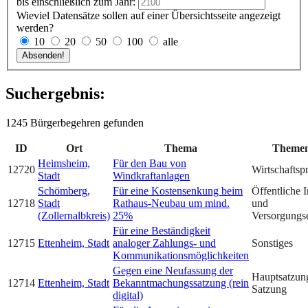
bis einschließlich zum Jahr:
Wieviel Datensätze sollen auf einer Übersichtsseite angezeigt
werden?
10
20
50
100
alle
Suchergebnis:
1245 Bürgerbegehren gefunden
ID
Ort
Thema
Themen
Heimsheim,
Für den Bau von
12720
Wirtschaftsp
Stadt
Windkraftanlagen
Schömberg,
Für eine Kostensenkung beim
Öffentliche I
12718
Stadt
Rathaus-Neubau um mind.
und
(Zollernalbkreis)
25%
Versorgungs
Für eine Beständigkeit
12715
Ettenheim, Stadt
analoger Zahlungs- und
Sonstiges
Kommunikationsmöglichkeiten
Gegen eine Neufassung der
Hauptsatzun
12714
Ettenheim, Stadt
Bekanntmachungssatzung (rein
Satzung
digital)