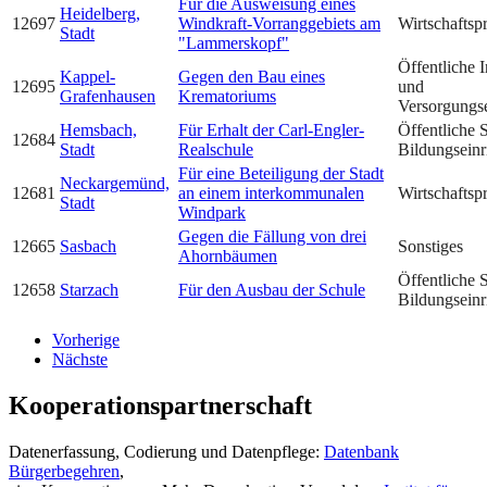
Für die Ausweisung eines
Heidelberg,
12697
Windkraft-Vorranggebiets am
Wirtschaftsp
Stadt
"Lammerskopf"
Öffentliche I
Kappel-
Gegen den Bau eines
12695
und
Grafenhausen
Krematoriums
Versorgungs
Hemsbach,
Für Erhalt der Carl-Engler-
Öffentliche 
12684
Stadt
Realschule
Bildungseinr
Für eine Beteiligung der Stadt
Neckargemünd,
12681
an einem interkommunalen
Wirtschaftsp
Stadt
Windpark
Gegen die Fällung von drei
12665
Sasbach
Sonstiges
Ahornbäumen
Öffentliche 
12658
Starzach
Für den Ausbau der Schule
Bildungseinr
Vorherige
Nächste
Kooperationspartnerschaft
Datenerfassung, Codierung und Datenpflege:
Datenbank
Bürgerbegehren
,