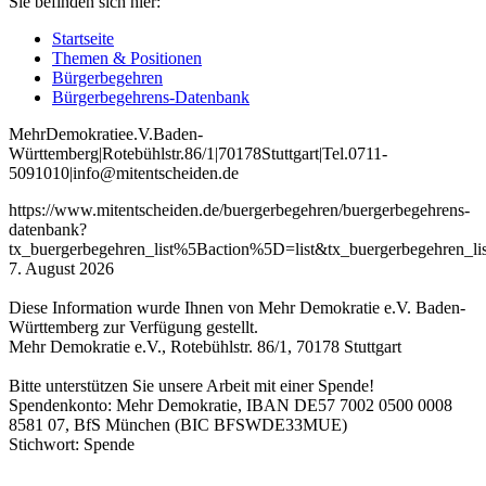
Sie befinden sich hier:
Startseite
Themen & Positionen
Bürgerbegehren
Bürgerbegehrens-Datenbank
Mehr
Demokratie
e
.V
.
Baden
-
W
ürttemberg
|
Roteb
ühlstr
.
86
/1
|
70178
Stuttgart
|
Tel
.
0711
-
5091010
|
info
@mitentscheiden
.de
https://www.mitentscheiden.de/buergerbegehren/buergerbegehrens-
datenbank?
tx_buergerbegehren_list%5Baction%5D=list&tx_buergerbegehren
7. August 2026
Diese Information wurde Ihnen von Mehr Demokratie e.V. Baden-
Württemberg zur Verfügung gestellt.
Mehr Demokratie e.V., Rotebühlstr. 86/1, 70178 Stuttgart
Bitte unterstützen Sie unsere Arbeit mit einer Spende!
Spendenkonto: Mehr Demokratie, IBAN DE57 7002 0500 0008
8581 07, BfS München (BIC BFSWDE33MUE)
Stichwort: Spende