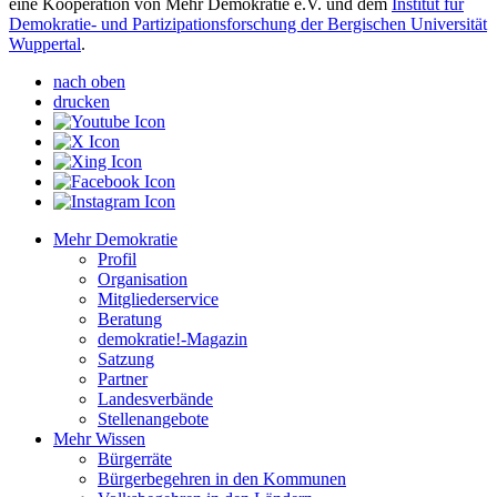
eine Kooperation von Mehr Demokratie e.V. und dem
Institut für
Demokratie- und Partizipationsforschung der Bergischen Universität
Wuppertal
.
nach oben
drucken
Mehr Demokratie
Profil
Organisation
Mitgliederservice
Beratung
demokratie!-Magazin
Satzung
Partner
Landesverbände
Stellenangebote
Mehr Wissen
Bürgerräte
Bürgerbegehren in den Kommunen