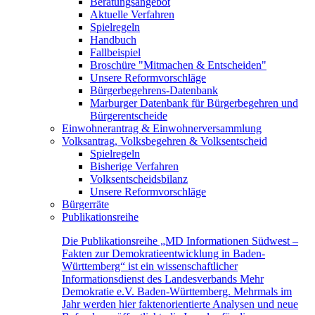
Beratungsangebot
Aktuelle Verfahren
Spielregeln
Handbuch
Fallbeispiel
Broschüre "Mitmachen & Entscheiden"
Unsere Reformvorschläge
Bürgerbegehrens-Datenbank
Marburger Datenbank für Bürgerbegehren und
Bürgerentscheide
Einwohnerantrag & Einwohnerversammlung
Volksantrag, Volksbegehren & Volksentscheid
Spielregeln
Bisherige Verfahren
Volksentscheidsbilanz
Unsere Reformvorschläge
Bürgerräte
Publikationsreihe
Die Publikationsreihe „MD Informationen Südwest –
Fakten zur Demokratieentwicklung in Baden-
Württemberg“ ist ein wissenschaftlicher
Informationsdienst des Landesverbands Mehr
Demokratie e.V. Baden-Württemberg. Mehrmals im
Jahr werden hier faktenorientierte Analysen und neue