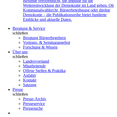
Befunde veröffentlicht, die Impulse für die
Weiterentwicklung der Demokratie im Land geben. Ob
Kommunalwahlrecht, Bürgerbeteiligung oder direkte
Demokratie – die Publikationsreihe bietet fundierte
Einblicke und aktuelle Daten.
Beratung & Service
schließen
Beratung Bürgerbegehren
Vortrags- & Seminarangebot
Forschung & Wissen
Über uns
schließen
Landesvorstand
Mitarbeitende
Offene Stellen & Praktika
Anfahrt
Kontakt
Satzung
Presse
schließen
Presse-Archiv
Presseservice
Pressesuche