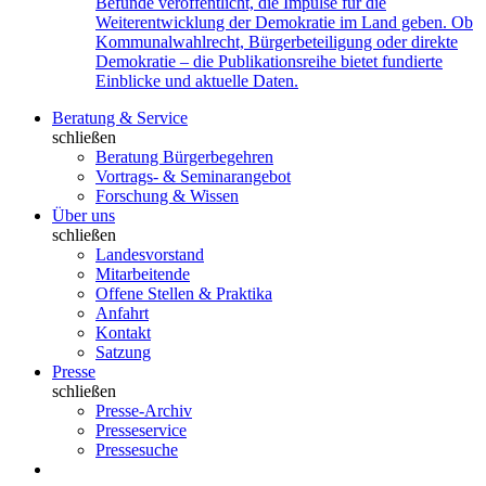
Befunde veröffentlicht, die Impulse für die
Weiterentwicklung der Demokratie im Land geben. Ob
Kommunalwahlrecht, Bürgerbeteiligung oder direkte
Demokratie – die Publikationsreihe bietet fundierte
Einblicke und aktuelle Daten.
Beratung & Service
schließen
Beratung Bürgerbegehren
Vortrags- & Seminarangebot
Forschung & Wissen
Über uns
schließen
Landesvorstand
Mitarbeitende
Offene Stellen & Praktika
Anfahrt
Kontakt
Satzung
Presse
schließen
Presse-Archiv
Presseservice
Pressesuche