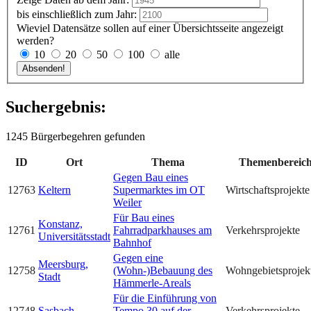
bis einschließlich zum Jahr:
Wieviel Datensätze sollen auf einer Übersichtsseite angezeigt
werden?
10
20
50
100
alle
Suchergebnis:
1245 Bürgerbegehren gefunden
ID
Ort
Thema
Themenbereic
Gegen Bau eines
12763
Keltern
Supermarktes im OT
Wirtschaftsprojekte
Weiler
Für Bau eines
Konstanz,
12761
Fahrradparkhauses am
Verkehrsprojekte
Universitätsstadt
Bahnhof
Gegen eine
Meersburg,
12758
(Wohn-)Bebauung des
Wohngebietsprojek
Stadt
Hämmerle-Areals
Für die Einführung von
12748
Sasbach
Tempo 30 auf der
Verkehrsprojekte