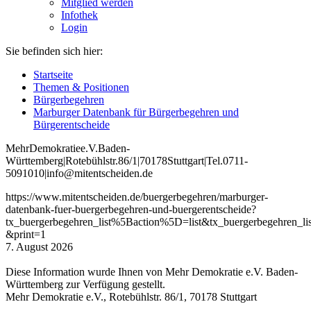
Mitglied werden
Infothek
Login
Sie befinden sich hier:
Startseite
Themen & Positionen
Bürgerbegehren
Marburger Datenbank für Bürgerbegehren und
Bürgerentscheide
Mehr
Demokratie
e
.V
.
Baden
-
W
ürttemberg
|
Roteb
ühlstr
.
86
/1
|
70178
Stuttgart
|
Tel
.
0711
-
5091010
|
info
@mitentscheiden
.de
https://www.mitentscheiden.de/buergerbegehren/marburger-
datenbank-fuer-buergerbegehren-und-buergerentscheide?
tx_buergerbegehren_list%5Baction%5D=list&tx_buergerbegehren
&print=1
7. August 2026
Diese Information wurde Ihnen von Mehr Demokratie e.V. Baden-
Württemberg zur Verfügung gestellt.
Mehr Demokratie e.V., Rotebühlstr. 86/1, 70178 Stuttgart