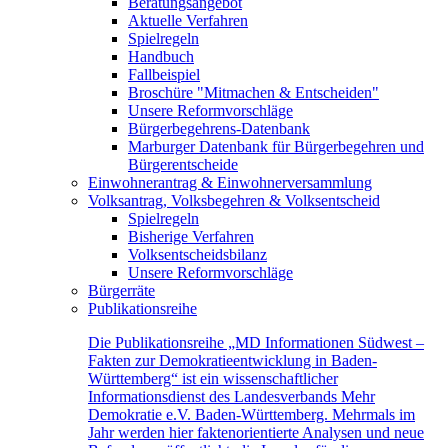
Beratungsangebot
Aktuelle Verfahren
Spielregeln
Handbuch
Fallbeispiel
Broschüre "Mitmachen & Entscheiden"
Unsere Reformvorschläge
Bürgerbegehrens-Datenbank
Marburger Datenbank für Bürgerbegehren und
Bürgerentscheide
Einwohnerantrag & Einwohnerversammlung
Volksantrag, Volksbegehren & Volksentscheid
Spielregeln
Bisherige Verfahren
Volksentscheidsbilanz
Unsere Reformvorschläge
Bürgerräte
Publikationsreihe
Die Publikationsreihe „MD Informationen Südwest –
Fakten zur Demokratieentwicklung in Baden-
Württemberg“ ist ein wissenschaftlicher
Informationsdienst des Landesverbands Mehr
Demokratie e.V. Baden-Württemberg. Mehrmals im
Jahr werden hier faktenorientierte Analysen und neue