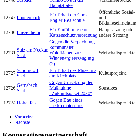
Hauptstraße
Öffentliche Sozial-
Für Erhalt der Carl-
12747
Laudenbach
und
Engler-Realschule
Bildungseinrichtun
Für Einführung einer
Hauptsatzung oder
12736
Friesenheim
Katzenschutzverordnung
andere Satzung
Gegen die Verpachtung
kommunaler
Sulz am Neckar,
12731
Waldflächen zur
Wirtschaftsprojekte
Stadt
Windenergieerzeugung
(2)
Schorndorf,
Für Erhalt des Museums
12727
Kulturprojekte
Stadt
am Kirchplatz
Gegen Umsetzung der
Gernsbach,
12726
Maßnahme
Sonstiges
Stadt
"Zukunftspaket 2030"
Gegen Bau eines
12724
Hohenfels
Wirtschaftsprojekte
Tierkrematoriums
Vorherige
Nächste
Kooperationspartnerschaft