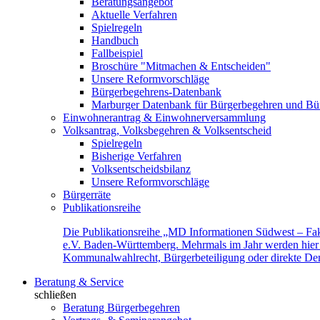
Beratungsangebot
Aktuelle Verfahren
Spielregeln
Handbuch
Fallbeispiel
Broschüre "Mitmachen & Entscheiden"
Unsere Reformvorschläge
Bürgerbegehrens-Datenbank
Marburger Datenbank für Bürgerbegehren und Bür
Einwohnerantrag & Einwohnerversammlung
Volksantrag, Volksbegehren & Volksentscheid
Spielregeln
Bisherige Verfahren
Volksentscheidsbilanz
Unsere Reformvorschläge
Bürgerräte
Publikationsreihe
Die Publikationsreihe „MD Informationen Südwest – Fak
e.V. Baden-Württemberg. Mehrmals im Jahr werden hier f
Kommunalwahlrecht, Bürgerbeteiligung oder direkte Demok
Beratung & Service
schließen
Beratung Bürgerbegehren