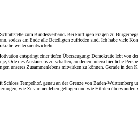
Schnittstelle zum Bundesverband. Bei kniffligen Fragen zu Bürgerbegeh
nn, sodass am Ende alle Beteiligten zufrieden sind. Ich habe viele Kont
okratie weiterzuentwickeln.
ivation entspringt einer tiefen Überzeugung: Demokratie lebt von der a
denn je, Orte des Austauschs zu schaffen, an denen unterschiedliche P
ungen unseres Zusammenlebens mitwirken zu können. Gerade in den Ko
aft Schloss Tempelhof, genau an der Grenze von Baden-Württemberg 
forderungen, wie Zusammenleben gelingen und wie Hürden überwunden