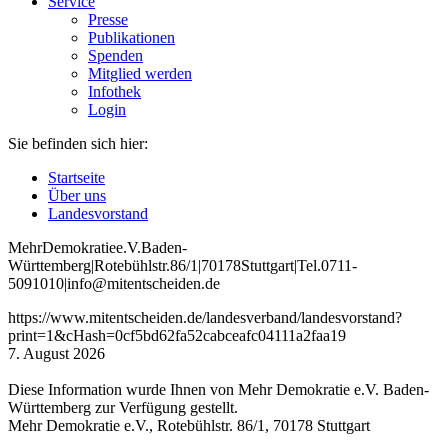
Service
Presse
Publikationen
Spenden
Mitglied werden
Infothek
Login
Sie befinden sich hier:
Startseite
Über uns
Landesvorstand
Mehr
Demokratie
e
.V
.
Baden
-
W
ürttemberg
|
Roteb
ühlstr
.
86
/1
|
70178
Stuttgart
|
Tel
.
0711
-
5091010
|
info
@mitentscheiden
.de
https://www.mitentscheiden.de/landesverband/landesvorstand?
print=1&cHash=0cf5bd62fa52cabceafc04111a2faa19
7. August 2026
Diese Information wurde Ihnen von Mehr Demokratie e.V. Baden-
Württemberg zur Verfügung gestellt.
Mehr Demokratie e.V., Rotebühlstr. 86/1, 70178 Stuttgart