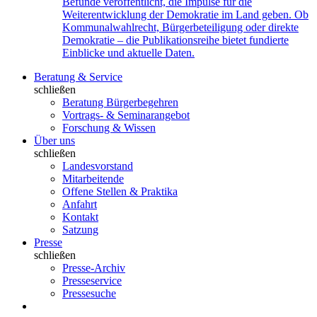
Befunde veröffentlicht, die Impulse für die
Weiterentwicklung der Demokratie im Land geben. Ob
Kommunalwahlrecht, Bürgerbeteiligung oder direkte
Demokratie – die Publikationsreihe bietet fundierte
Einblicke und aktuelle Daten.
Beratung & Service
schließen
Beratung Bürgerbegehren
Vortrags- & Seminarangebot
Forschung & Wissen
Über uns
schließen
Landesvorstand
Mitarbeitende
Offene Stellen & Praktika
Anfahrt
Kontakt
Satzung
Presse
schließen
Presse-Archiv
Presseservice
Pressesuche