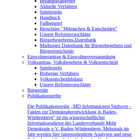
Beratungsangebot
Aktuelle Verfahren
Spielregeln
Handbuch
Fallbeispiel
Broschüre "Mitmachen & Entscheiden"
Unsere Reformvorschläge
Bürgerbegehrens-Datenbank
Marburger Datenbank für Bürgerbegehren und
Bürgerentscheide
Einwohnerantrag & Einwohnerversammlung
Volksantrag, Volksbegehren & Volksentscheid
Spielregeln
Bisherige Verfahren
Volksentscheidsbilanz
Unsere Reformvorschläge
Bürgerräte
Publikationsreihe
Die Publikationsreihe „MD Informationen Südwest –
Fakten zur Demokratieentwicklung in Baden-
Württemberg“ ist ein wissenschaftlicher
Informationsdienst des Landesverbands Mehr
Demokratie e.V. Baden-Württemberg. Mehrmals im
Jahr werden hier faktenorientierte Analysen und neue