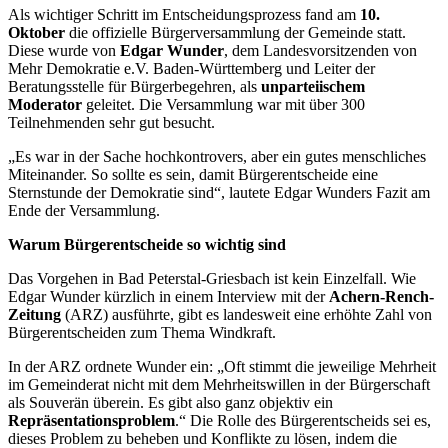
Als wichtiger Schritt im Entscheidungsprozess fand am
10.
Oktober
die offizielle Bürgerversammlung der Gemeinde statt.
Diese wurde von
Edgar Wunder
, dem Landesvorsitzenden von
Mehr Demokratie e.V. Baden-Württemberg und Leiter der
Beratungsstelle für Bürgerbegehren, als
unparteiischem
Moderator
geleitet. Die Versammlung war mit über 300
Teilnehmenden sehr gut besucht.
„Es war in der Sache hochkontrovers, aber ein gutes menschliches
Miteinander. So sollte es sein, damit Bürgerentscheide eine
Sternstunde der Demokratie sind“, lautete Edgar Wunders Fazit am
Ende der Versammlung.
Warum Bürgerentscheide so wichtig sind
Das Vorgehen in Bad Peterstal-Griesbach ist kein Einzelfall. Wie
Edgar Wunder kürzlich in einem Interview mit der
Achern-Rench-
Zeitung
(ARZ) ausführte, gibt es landesweit eine erhöhte Zahl von
Bürgerentscheiden zum Thema Windkraft.
In der ARZ ordnete Wunder ein: „Oft stimmt die jeweilige Mehrheit
im Gemeinderat nicht mit dem Mehrheitswillen in der Bürgerschaft
als Souverän überein. Es gibt also ganz objektiv ein
Repräsentationsproblem
.“ Die Rolle des Bürgerentscheids sei es,
dieses Problem zu beheben und Konflikte zu lösen, indem die