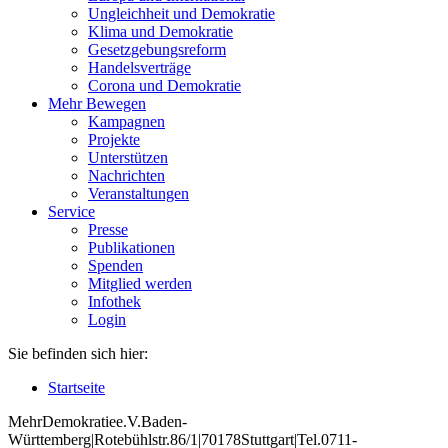
Ungleichheit und Demokratie
Klima und Demokratie
Gesetzgebungsreform
Handelsverträge
Corona und Demokratie
Mehr Bewegen
Kampagnen
Projekte
Unterstützen
Nachrichten
Veranstaltungen
Service
Presse
Publikationen
Spenden
Mitglied werden
Infothek
Login
Sie befinden sich hier:
Startseite
Mehr
Demokratie
e
.V
.
Baden
-
W
ürttemberg
|
Roteb
ühlstr
.
86
/1
|
70178
Stuttgart
|
Tel
.
0711
-