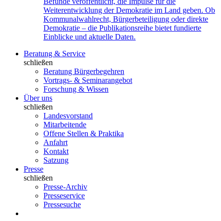
Befunde veröffentlicht, die Impulse für die
Weiterentwicklung der Demokratie im Land geben. Ob
Kommunalwahlrecht, Bürgerbeteiligung oder direkte
Demokratie – die Publikationsreihe bietet fundierte
Einblicke und aktuelle Daten.
Beratung & Service
schließen
Beratung Bürgerbegehren
Vortrags- & Seminarangebot
Forschung & Wissen
Über uns
schließen
Landesvorstand
Mitarbeitende
Offene Stellen & Praktika
Anfahrt
Kontakt
Satzung
Presse
schließen
Presse-Archiv
Presseservice
Pressesuche