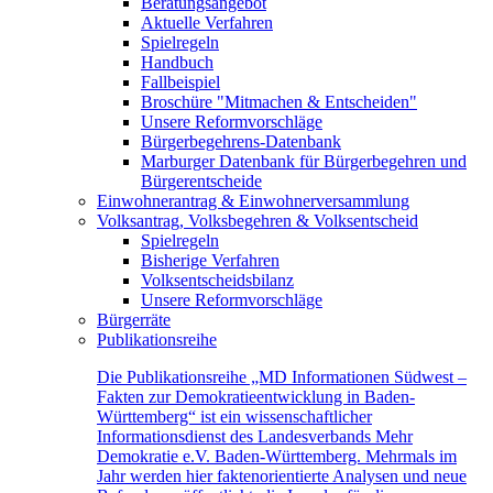
Beratungsangebot
Aktuelle Verfahren
Spielregeln
Handbuch
Fallbeispiel
Broschüre "Mitmachen & Entscheiden"
Unsere Reformvorschläge
Bürgerbegehrens-Datenbank
Marburger Datenbank für Bürgerbegehren und
Bürgerentscheide
Einwohnerantrag & Einwohnerversammlung
Volksantrag, Volksbegehren & Volksentscheid
Spielregeln
Bisherige Verfahren
Volksentscheidsbilanz
Unsere Reformvorschläge
Bürgerräte
Publikationsreihe
Die Publikationsreihe „MD Informationen Südwest –
Fakten zur Demokratieentwicklung in Baden-
Württemberg“ ist ein wissenschaftlicher
Informationsdienst des Landesverbands Mehr
Demokratie e.V. Baden-Württemberg. Mehrmals im
Jahr werden hier faktenorientierte Analysen und neue