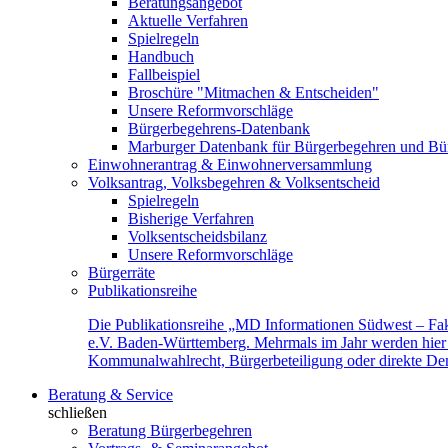
Beratungsangebot
Aktuelle Verfahren
Spielregeln
Handbuch
Fallbeispiel
Broschüre "Mitmachen & Entscheiden"
Unsere Reformvorschläge
Bürgerbegehrens-Datenbank
Marburger Datenbank für Bürgerbegehren und Bür
Einwohnerantrag & Einwohnerversammlung
Volksantrag, Volksbegehren & Volksentscheid
Spielregeln
Bisherige Verfahren
Volksentscheidsbilanz
Unsere Reformvorschläge
Bürgerräte
Publikationsreihe
Die Publikationsreihe „MD Informationen Südwest – Fak
e.V. Baden-Württemberg. Mehrmals im Jahr werden hier f
Kommunalwahlrecht, Bürgerbeteiligung oder direkte Demok
Beratung & Service
schließen
Beratung Bürgerbegehren