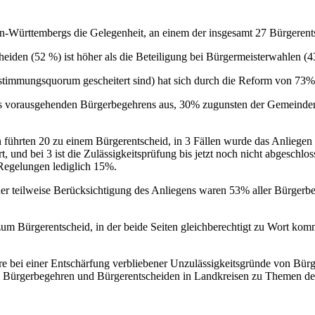
n-Württembergs die Gelegenheit, an einem der insgesamt 27 Bürgerent
heiden (52 %) ist höher als die Beteiligung bei Bürgermeisterwahlen
bstimmungsquorum gescheitert sind) hat sich durch die Reform von 73%
s vorausgehenden Bürgerbegehrens aus, 30% zugunsten der Gemeindera
 führten 20 zu einem Bürgerentscheid, in 3 Fällen wurde das Anliegen
und bei 3 ist die Zulässigkeitsprüfung bis jetzt noch nicht abgeschlo
 Regelungen lediglich 15%.
teilweise Berücksichtigung des Anliegens waren 53% aller Bürgerbegeh
m Bürgerentscheid, in der beide Seiten gleichberechtigt zu Wort komm
e bei einer Entschärfung verbliebener Unzulässigkeitsgründe von Bürg
ürgerbegehren und Bürgerentscheiden in Landkreisen zu Themen der 