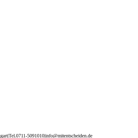
tgart
|
Tel
.
0711
-
5091010
|
info
@mitentscheiden
.de