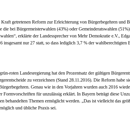
 in Kraft getretenen Reform zur Erleichterung von Bürgerbegehren und
le die bei Bürgermeisterwahlen (43%) oder Gemeinderatswahlen (51%)
ahlen“, erklärte der Landessprecher von Mehr Demokratie e.V., Edgar
gesamt nur 27 statt, so dass lediglich 3,7 % der wahlberechtigten B
rün-roten Landesregierung hat den Prozentsatz der gültigen Bürgeren
erentscheide zu verzeichnen (Stand 28.11.2016). Die Reform habe sic
 Bürgerbegehren. Genau wie in den Vorjahren wurden auch 2016 wiede
r Formvorschriften für unzulässig erklärt. In Bayern beträgt diese Unz
n behandelten Themen ermöglicht werden. „Das ist vielleicht das größ
 möglich und übliche Praxis sei.