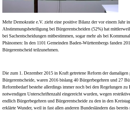
Mehr Demokratie e.V. zieht eine positive Bilanz der vor einem Jahr
Abstimmungsbeteiligung bei Bürgerentscheiden (52%) hat mittlerwei
bei Sachentscheidungen mitbestimmen, sogar mehr als bei Kommunalw
Phänomen: In den 1101 Gemeinden Baden-Württembergs fanden 2016 ins
Bürgerentscheid teilzunehmen.
Die zum 1. Dezember 2015 in Kraft getretene Reform der damaligen g
Bürgerentscheide, waren 2016 bislang 40 Bürgerbegehren und 27 Bürg
Reformbedarf bestehe allerdings immer noch bei den Regelungen zu
notwendigen Unterschriftenzahl eingereicht wurden, wegen restriktive
endlich Bürgerbegehren und Bürgerentscheide zu den in den Kreistage
erklärte Wunder, weil in fast allen anderen Bundesländern das bereits