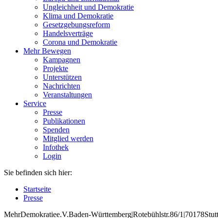
Ungleichheit und Demokratie
Klima und Demokratie
Gesetzgebungsreform
Handelsverträge
Corona und Demokratie
Mehr Bewegen
Kampagnen
Projekte
Unterstützen
Nachrichten
Veranstaltungen
Service
Presse
Publikationen
Spenden
Mitglied werden
Infothek
Login
Sie befinden sich hier:
Startseite
Presse
Mehr
Demokratie
e
.V
.
Baden
-W
ürttemberg
|
Roteb
ühlstr
.
86
/1
|
70178
Stut