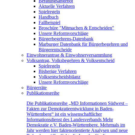
Beratungsangebot
Aktuelle Verfahren
Spielregeln
Handbuch
Fallbeispiel
Broschüre "Mitmachen & Entscheiden"
Unsere Reformvorschläge
Bürgerbegehrens-Datenbank
Marburger Datenbank für Bürgerbegehren und
Bürgerentscheide
Einwohnerantrag & Einwohnerversammlung
Volksantrag, Volksbegehren & Volksentscheid
Spielregeln
Bisherige Verfahren
Volksentscheidsbilanz
Unsere Reformvorschläge
Bürgerräte
Publikationsreihe
Die Publikationsreihe „MD Informationen Südwest –
Fakten zur Demokratieentwicklung in Baden-
Württemberg“ ist ein wissenschaftlicher
Informationsdienst des Landesverbands Mehr
Demokratie e.V. Baden-Württemberg. Mehrmals im
Jahr werden hier faktenorientierte Analysen und neue