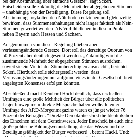
bei der Abstimmung über einfache Gesetze“, sagt Sckerl.
Entscheiden solle zukünftig die Mehrheit der abgegebenen Stimmen
– unabhängig von der Beteiligung. Diese Regelung soll
Abstimmungsboykotten den Nährboden entziehen und gleichzeitig
bewirken, dass Stimmenenthaltungen nicht länger faktisch als Nein-
Stimmen gewertet werden. Als Vorbild dienen in diesem Punkt
neben Bayern auch Hessen und Sachsen.
Ausgenommen von dieser Regelung blieben aber
verfassungsändernde Gesetze. Dort soll das derzeitige Quorum von
50 Prozent aber deutlich gesenkt werden. „Zukünftig wird die
zustimmende Mehrheit der abgegebenen Stimmen ausreichen,
soweit sie ein Viertel der Stimmberechtigten ausmacht“, berichtet
Sckerl. Hierdurch solle sichergestellt werden, dass
Verfassungsänderungen nur aufgrund eines in der Gesellschaft breit
angelegten Konsenses erfolgen könnten.
Abschließend macht Reinhard Hackl deutlich, dass nach allen
Umfragen eine große Mehrheit der Bürger über alle politischen
Lager hinweg mehr direkte Mitsprache haben wolle. In einer
Umfrage des ARD-Morgenmagazins waren es jüngst wieder 76
Prozent der Befragten. "Direkte Demokratie stärkt die Identifikation
des Einzelnen mit dem Gemeinwesen. Jeder Entscheid ist auch eine
große politische Bildungsveranstaltung, die das Wissen und die
Beteiligungsfähigkeit der Bürger verbessert!", betont Hackl. Und: