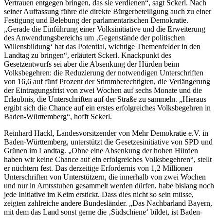
Vertrauen entgegen bringen, das sie verdienen“, sagt Sckerl. Nach
seiner Auffassung führe die direkte Bürgerbeteiligung auch zu einer
Festigung und Belebung der parlamentarischen Demokratie.
„Gerade die Einführung einer Volksinitiative und die Erweiterung
des Anwendungsbereichs um ‚Gegenstände der politischen
Willensbildung‘ hat das Potential, wichtige Themenfelder in den
Landtag zu bringen“, erläutert Sckerl. Knackpunkt des
Gesetzentwurfs sei aber die Absenkung der Hürden beim
Volksbegehren: die Reduzierung der notwendigen Unterschriften
von 16,6 auf fünf Prozent der Stimmberechtigten, die Verlängerung
der Eintragungsfrist von zwei Wochen auf sechs Monate und die
Erlaubnis, die Unterschriften auf der Straße zu sammeln. „Hieraus
ergibt sich die Chance auf ein erstes erfolgreiches Volksbegehren in
Baden-Württemberg“, hofft Sckerl.
Reinhard Hackl, Landesvorsitzender von Mehr Demokratie e.V. in
Baden-Württemberg, unterstützt die Gesetzesinitiative von SPD und
Grünen im Landtag. „Ohne eine Absenkung der hohen Hürden
haben wir keine Chance auf ein erfolgreiches Volksbegehren“, stellt
er nüchtern fest. Das derzeitige Erfordernis von 1,2 Millionen
Unterschriften von Unterstützern, die innerhalb von zwei Wochen
und nur in Amtsstuben gesammelt werden dürfen, habe bislang noch
jede Initiative im Keim erstickt. Dass dies nicht so sein müsse,
zeigten zahlreiche andere Bundesländer. „Das Nachbarland Bayern,
mit dem das Land sonst gerne die ‚Südschiene‘ bildet, ist Baden-