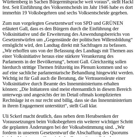
Württemberg in Sachen Bürgermitsprache weit voraus“, stellt Hackl
fest. Seit Einführung des Volksentscheids im Jahr 1946 habe es dort
immerhin 19 Volksbegehren und sechs Volksentscheide gegeben.
Zum nun vorgelegten Gesetzentwurf von SPD und GRÜNEN
erläutert Gall, dass es den Bürgern durch die Einführung der
Volksinitiative und die Erweiterung des Anwendungsbereichs von
Gesetzentwürfen um „Gegenstände der politischen Willensbildung“
ermöglicht wird, den Landtag direkt mit Sachfragen zu befassen.
„Wir erhoffen uns von der Befassung des Landtags mit Themen aus
einer Volksinitiative heraus eine stärkere Verankerung des
Parlaments in der Bevölkerung“, betont Gall. Gleichzeitig sollen
hierdurch strittige Themen frühzeitig ins Plenum kommen und so
auf eine sachliche parlamentarische Behandlung hingewirkt werden.
Wichtig ist für Gall auch die Beratung, die Vertrauensleute einer
Volksinitiative durch Beamte des Innenministeriums erhalten
können: „Die Initiatoren sind meist ehrenamtlich in diesem Bereich
unterwegs und angesichts der im Detail oftmals komplizierten
Rechtslage ist es nur recht und billig, dass sie das Innenministerium
in ihrem Engagement unterstützt“, stellt Gall klar.
Uli Sckerl macht deutlich, dass neben dem Herabsenken der
Voraussetzungen beim Volksbegehren ein weiterer wichtiger Schritt
die geplanten Änderungen bei der Volksabstimmung sind. „Wir
fordern in unserem Gesetzentwurf die Abschaffung des Quorums