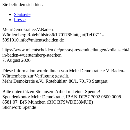
Sie befinden sich hier:
Startseite
Presse
Mehr
Demokratie
e
.V
.
Baden
-
W
ürttemberg
|
Roteb
ühlstr
.
86
/1
|
70178
Stuttgart
|
Tel
.
0711
-
5091010
|
info
@mitentscheiden
.de
https://www.mitentscheiden.de/presse/pressemitteilungen/vollansicht/
in-baden-wuerttemberg-staerken
7. August 2026
Diese Information wurde Ihnen von Mehr Demokratie e.V. Baden-
Württemberg zur Verfügung gestellt.
Mehr Demokratie e.V., Rotebühlstr. 86/1, 70178 Stuttgart
Bitte unterstützen Sie unsere Arbeit mit einer Spende!
Spendenkonto: Mehr Demokratie, IBAN DE57 7002 0500 0008
8581 07, BfS München (BIC BFSWDE33MUE)
Stichwort: Spende