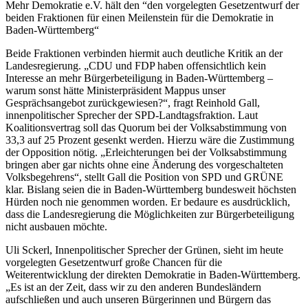
Mehr Demokratie e.V. hält den “den vorgelegten Gesetzentwurf der
beiden Fraktionen für einen Meilenstein für die Demokratie in
Baden-Württemberg“
Beide Fraktionen verbinden hiermit auch deutliche Kritik an der
Landesregierung. „CDU und FDP haben offensichtlich kein
Interesse an mehr Bürgerbeteiligung in Baden-Württemberg –
warum sonst hätte Ministerpräsident Mappus unser
Gesprächsangebot zurückgewiesen?“, fragt Reinhold Gall,
innenpolitischer Sprecher der SPD-Landtagsfraktion. Laut
Koalitionsvertrag soll das Quorum bei der Volksabstimmung von
33,3 auf 25 Prozent gesenkt werden. Hierzu wäre die Zustimmung
der Opposition nötig. „Erleichterungen bei der Volksabstimmung
bringen aber gar nichts ohne eine Änderung des vorgeschalteten
Volksbegehrens“, stellt Gall die Position von SPD und GRÜNE
klar. Bislang seien die in Baden-Württemberg bundesweit höchsten
Hürden noch nie genommen worden. Er bedaure es ausdrücklich,
dass die Landesregierung die Möglichkeiten zur Bürgerbeteiligung
nicht ausbauen möchte.
Uli Sckerl, Innenpolitischer Sprecher der Grünen, sieht im heute
vorgelegten Gesetzentwurf große Chancen für die
Weiterentwicklung der direkten Demokratie in Baden-Württemberg.
„Es ist an der Zeit, dass wir zu den anderen Bundesländern
aufschließen und auch unseren Bürgerinnen und Bürgern das