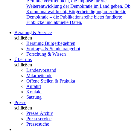
Befunde veröffentlicht, die Impulse für die
Weiterentwicklung der Demokratie im Land geben. Ob
Kommunalwahlrecht, Bürgerbeteiligung oder direkte
Demokratie – die Publikationsreihe bietet fundierte
Einblicke und aktuelle Daten.
Beratung & Service
schließen
Beratung Bürgerbegehren
Vortrags- & Seminarangebot
Forschung & Wissen
Über uns
schließen
Landesvorstand
Mitarbeitende
Offene Stellen & Praktika
Anfahrt
Kontakt
Satzung
Presse
schließen
Presse-Archiv
Presseservice
Pressesuche