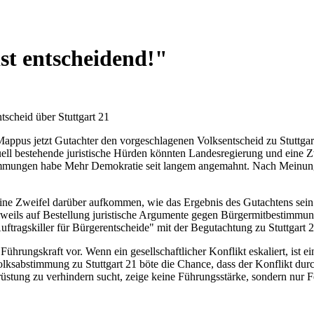
st entscheidend!"
scheid über Stuttgart 21
Mappus jetzt Gutachter den vorgeschlagenen Volksentscheid zu Stuttgart
ntuell bestehende juristische Hürden könnten Landesregierung und eine
timmungen habe Mehr Demokratie seit langem angemahnt. Nach Meinung
ine Zweifel darüber aufkommen, wie das Ergebnis des Gutachtens sein w
eweils auf Bestellung juristische Argumente gegen Bürgermitbestimm
ragskiller für Bürgerentscheide" mit der Begutachtung zu Stuttgart 21 
hrungskraft vor. Wenn ein gesellschaftlicher Konflikt eskaliert, ist ei
Volksabstimmung zu Stuttgart 21 böte die Chance, dass der Konflikt dur
stung zu verhindern sucht, zeige keine Führungsstärke, sondern nur F