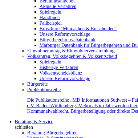
Beratungsangebot
Aktuelle Verfahren
Spielregeln
Handbuch
Fallbeispiel
Broschüre "Mitmachen & Entscheiden"
Unsere Reformvorschläge
Bürgerbegehrens-Datenbank
Marburger Datenbank für Bürgerbegehren und Bür
Einwohnerantrag & Einwohnerversammlung
Volksantrag, Volksbegehren & Volksentscheid
Spielregeln
Bisherige Verfahren
Volksentscheidsbilanz
Unsere Reformvorschläge
Bürgerräte
Publikationsreihe
Die Publikationsreihe „MD Informationen Südwest – Fak
e.V. Baden-Württemberg. Mehrmals im Jahr werden hier f
Kommunalwahlrecht, Bürgerbeteiligung oder direkte Demok
Beratung & Service
schließen
Beratung Bürgerbegehren