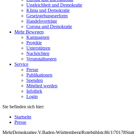
Ungleichheit und Demokratie
Klima und Demokratie
Gesetzgebungsreform
Handelsverträge
Corona und Demokratie
Mehr Bewegen
Kampagnen
Projekte
Unterstützen
Nachrichten
Veranstaltungen
Service
Presse
Publikationen
Spenden
Mitglied werden
Infothek
Login
Sie befinden sich hier:
Startseite
Presse
Mehr
Demokratie
e
.V
.
Baden
-W
ürttemberg
|
Roteb
ühlstr
.
86
/1
|
70178
Stut