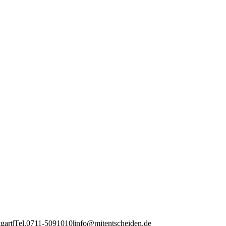
tgart
|
Tel
.
0711
-
5091010
|
info
@mitentscheiden
.de