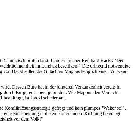
 21 juristisch prüfen lässt. Landessprecher Reinhard Hackl: "Der
 Zweidrittelmehrheit im Landtag beseitigen!" Die dringend notwendige
 von Hackl sollen die Gutachten Mappus lediglich einen Vorwand
ird. Dessen Büro hat in der jüngeren Vergangenheit bereits in
ung durch Bürgerentscheid gefunden. Wie Mappus den Verdacht
beauftragt, ist Hackl schleierhaft.
ne Konfliktlösungsstrategie gefragt und kein plumpes "Weiter so!",
ch eine Entscheidung in die eine oder andere Richtung beigelegt
eigheit vor dem Volk!"