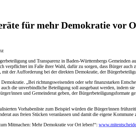
räte für mehr Demokratie vor O
nz
gerbeteiligung und Transparenz in Baden-Württembergs Gemeinden au
ch verpflichtet im Falle ihrer Wahl, dafür zu sorgen, dass Bürger au
 mit der Aufforderung bei der direkten Demokratie, der Bürgerbeteilig
 Demokratie. „Bei richtungsweisenden oder sehr finanzstarken Entsche
auch die unverbindliche Beteiligung soll ausgebaut werden, indem sie 
rger/innen und Gemeinderat geben, der Bürgerbeteiligungsformate gene
alisierten Vorhabenliste zum Beispiel würden die Bürger/innen frühzeiti
einderat aus freien Stücken veranlassen und damit die eigene Kommune
zum Mitmachen: Mehr Demokratie vor Ort leben!“:
www.mitentscheide