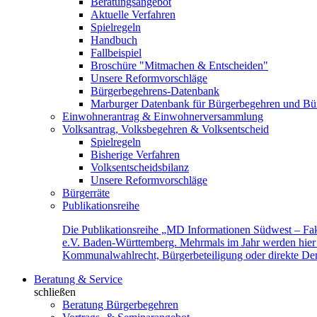
Beratungsangebot
Aktuelle Verfahren
Spielregeln
Handbuch
Fallbeispiel
Broschüre "Mitmachen & Entscheiden"
Unsere Reformvorschläge
Bürgerbegehrens-Datenbank
Marburger Datenbank für Bürgerbegehren und Bür
Einwohnerantrag & Einwohnerversammlung
Volksantrag, Volksbegehren & Volksentscheid
Spielregeln
Bisherige Verfahren
Volksentscheidsbilanz
Unsere Reformvorschläge
Bürgerräte
Publikationsreihe
Die Publikationsreihe „MD Informationen Südwest – Fak
e.V. Baden-Württemberg. Mehrmals im Jahr werden hier f
Kommunalwahlrecht, Bürgerbeteiligung oder direkte Demok
Beratung & Service
schließen
Beratung Bürgerbegehren