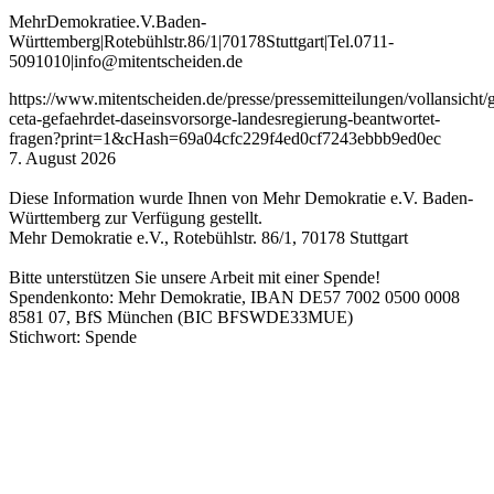
Mehr
Demokratie
e
.V
.
Baden
-
W
ürttemberg
|
Roteb
ühlstr
.
86
/1
|
70178
Stuttgart
|
Tel
.
0711
-
5091010
|
info
@mitentscheiden
.de
https://www.mitentscheiden.de/presse/pressemitteilungen/vollansicht/
ceta-gefaehrdet-daseinsvorsorge-landesregierung-beantwortet-
fragen?print=1&cHash=69a04cfc229f4ed0cf7243ebbb9ed0ec
7. August 2026
Diese Information wurde Ihnen von Mehr Demokratie e.V. Baden-
Württemberg zur Verfügung gestellt.
Mehr Demokratie e.V., Rotebühlstr. 86/1, 70178 Stuttgart
Bitte unterstützen Sie unsere Arbeit mit einer Spende!
Spendenkonto: Mehr Demokratie, IBAN DE57 7002 0500 0008
8581 07, BfS München (BIC BFSWDE33MUE)
Stichwort: Spende