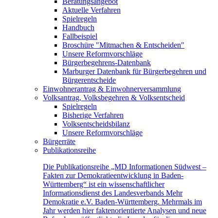
Beratungsangebot
Aktuelle Verfahren
Spielregeln
Handbuch
Fallbeispiel
Broschüre "Mitmachen & Entscheiden"
Unsere Reformvorschläge
Bürgerbegehrens-Datenbank
Marburger Datenbank für Bürgerbegehren und
Bürgerentscheide
Einwohnerantrag & Einwohnerversammlung
Volksantrag, Volksbegehren & Volksentscheid
Spielregeln
Bisherige Verfahren
Volksentscheidsbilanz
Unsere Reformvorschläge
Bürgerräte
Publikationsreihe
Die Publikationsreihe „MD Informationen Südwest –
Fakten zur Demokratieentwicklung in Baden-
Württemberg“ ist ein wissenschaftlicher
Informationsdienst des Landesverbands Mehr
Demokratie e.V. Baden-Württemberg. Mehrmals im
Jahr werden hier faktenorientierte Analysen und neue