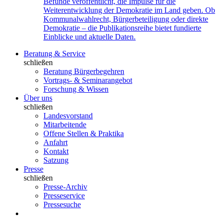
Befunde veröffentlicht, die Impulse für die
Weiterentwicklung der Demokratie im Land geben. Ob
Kommunalwahlrecht, Bürgerbeteiligung oder direkte
Demokratie – die Publikationsreihe bietet fundierte
Einblicke und aktuelle Daten.
Beratung & Service
schließen
Beratung Bürgerbegehren
Vortrags- & Seminarangebot
Forschung & Wissen
Über uns
schließen
Landesvorstand
Mitarbeitende
Offene Stellen & Praktika
Anfahrt
Kontakt
Satzung
Presse
schließen
Presse-Archiv
Presseservice
Pressesuche