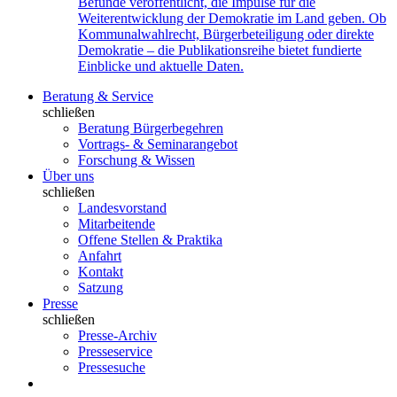
Befunde veröffentlicht, die Impulse für die
Weiterentwicklung der Demokratie im Land geben. Ob
Kommunalwahlrecht, Bürgerbeteiligung oder direkte
Demokratie – die Publikationsreihe bietet fundierte
Einblicke und aktuelle Daten.
Beratung & Service
schließen
Beratung Bürgerbegehren
Vortrags- & Seminarangebot
Forschung & Wissen
Über uns
schließen
Landesvorstand
Mitarbeitende
Offene Stellen & Praktika
Anfahrt
Kontakt
Satzung
Presse
schließen
Presse-Archiv
Presseservice
Pressesuche