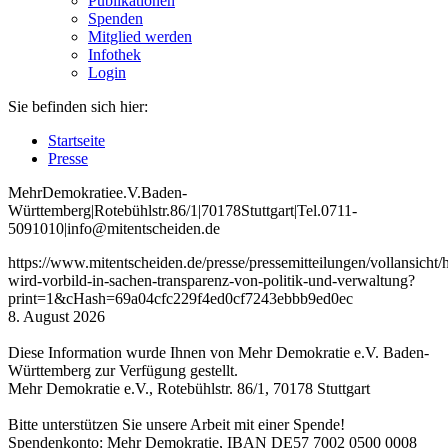
Publikationen
Spenden
Mitglied werden
Infothek
Login
Sie befinden sich hier:
Startseite
Presse
Mehr
Demokratie
e
.V
.
Baden
-
W
ürttemberg
|
Roteb
ühlstr
.
86
/1
|
70178
Stuttgart
|
Tel
.
0711
-
5091010
|
info
@mitentscheiden
.de
https://www.mitentscheiden.de/presse/pressemitteilungen/vollansicht
wird-vorbild-in-sachen-transparenz-von-politik-und-verwaltung?
print=1&cHash=69a04cfc229f4ed0cf7243ebbb9ed0ec
8. August 2026
Diese Information wurde Ihnen von Mehr Demokratie e.V. Baden-
Württemberg zur Verfügung gestellt.
Mehr Demokratie e.V., Rotebühlstr. 86/1, 70178 Stuttgart
Bitte unterstützen Sie unsere Arbeit mit einer Spende!
Spendenkonto: Mehr Demokratie, IBAN DE57 7002 0500 0008