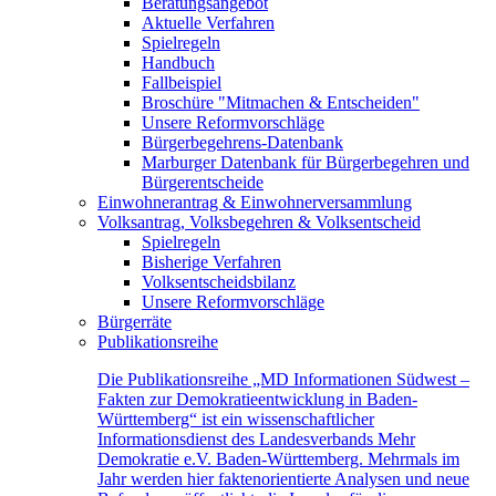
Beratungsangebot
Aktuelle Verfahren
Spielregeln
Handbuch
Fallbeispiel
Broschüre "Mitmachen & Entscheiden"
Unsere Reformvorschläge
Bürgerbegehrens-Datenbank
Marburger Datenbank für Bürgerbegehren und
Bürgerentscheide
Einwohnerantrag & Einwohnerversammlung
Volksantrag, Volksbegehren & Volksentscheid
Spielregeln
Bisherige Verfahren
Volksentscheidsbilanz
Unsere Reformvorschläge
Bürgerräte
Publikationsreihe
Die Publikationsreihe „MD Informationen Südwest –
Fakten zur Demokratieentwicklung in Baden-
Württemberg“ ist ein wissenschaftlicher
Informationsdienst des Landesverbands Mehr
Demokratie e.V. Baden-Württemberg. Mehrmals im
Jahr werden hier faktenorientierte Analysen und neue