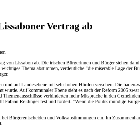
Lissaboner Vertrag ab
uen
 von Lissabon ab. Die irischen Bürgerinnen und Bürger stehen damit 
 ein wichtiges Thema abstimmen, verdeutliche "die miserable Lage der 
ger.
hen und auf Landesebene mit sehr hohen Hürden versehen. Die baden-
timmt wurde. Auf kommunaler Ebene sieht es nach der Reform 2005 zwar
en und Themenausschlüsse verhinderten mehr Mitsprache in den Gemeind
llt Fabian Reidinger fest und fordert: "Wenn die Politik mündige Bürg
n bei Bürgerentscheiden und Volksabstimmungen ein. Im Zusammenhang 
t.