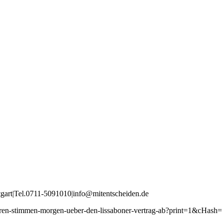
tgart
|
Tel
.
0711
-
5091010
|
info
@mitentscheiden
.de
cht/iren-stimmen-morgen-ueber-den-lissaboner-vertrag-ab?print=1&cH