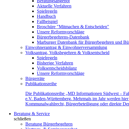
Beratungsangebot
Aktuelle Verfahren
Spielregeln
Handbuch
Fallbeispiel
Broschüre "Mitmachen & Entscheiden"
Unsere Reformvorschläge
Bürgerbegehrens-Datenbank
Marburger Datenbank für Bürgerbegehren und Bür
Einwohnerantrag & Einwohnerversammlung
Volksantrag, Volksbegehren & Volksentscheid
Spielregeln
Bisherige Verfahren
Volksentscheidsbilanz
Unsere Reformvorschläge
Bürgerräte
Publikationsreihe
Die Publikationsreihe „MD Informationen Südwest – Fak
e.V. Baden-Württemberg. Mehrmals im Jahr werden hier f
Kommunalwahlrecht, Bürgerbeteiligung oder direkte Demok
Beratung & Service
schließen
Beratung Bürgerbegehren