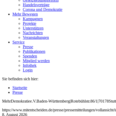
Gesetzgebungsreform
Handelsverträge
Corona und Demokratie
Mehr Bewegen
Kampagnen
Projekte
Unterstützen
Nachrichten
Veranstaltungen
Service
Presse
Publikationen
Spenden
Mitglied werden
Infothek
Login
Sie befinden sich hier:
Startseite
Presse
Mehr
Demokratie
e
.V
.
Baden
-W
ürttemberg
|
Roteb
ühlstr
.
86
/1
|
70178
Stut
https://www.mitentscheiden.de/presse/pressemitteilungen/vollansi
8. August 2026