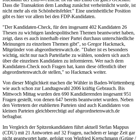
Dass die Transaktion dem Landtag zunächst verheimlicht wurde, ist
nicht mehr als ein Schönheitsfehler." Eine uneinheitliche Position
gibt es hier vor allem bei den FDP-Kandidaten.
"Der Kandidaten-Check, für den insgesamt 402 Kandidaten 26
Thesen zu wichtigen landespolitischen Themen beantwortet haben,
zeigt, dass es auch innerhalb einer Partei durchaus unterschiedliche
Meinungen zu einzelnen Themen gibt", so Gregor Hackmack,
Mitgründer von abgeordnetenwatch.de. "Daher ist es besonders
wichtig, nicht nur nach Parteifarbe zu wählen, sondern sich auch
über die einzelnen Kandidaten zu informieren. Wer nach dem
Kandidaten-Check noch Fragen hat, kann diese öffentlich über
abgeordnetenwatch.de stellen," so Hackmack weiter.
Von dieser Möglichkeit machen die Wähler in Baden-Württemberg
wie auch schon zur Landtagswahl 2006 kräftig Gebrauch. Bis
Mittwoch Mittag wurden den 690 Kandidierenden insgesamt 951
Fragen gestellt, von denen 647 bereits beantwortet wurden. Neben
den Vertretern der etablierten Parteien sind auch Kandidaten von
kleinen Parteien gleichberechtigt auf abgeordnetenwatch.de
befragbar.
Im Vergleich der Spitzenkandidaten führt aktuell Stefan Mappus
(CDU) mit 21 Antworten auf 32 Fragen, nachdem er lange Zeit gar
nicht geantwortet hatte, gefolgt von Winfried Kretschmann (Grüne /