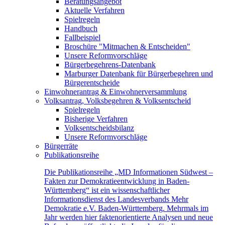
Beratungsangebot
Aktuelle Verfahren
Spielregeln
Handbuch
Fallbeispiel
Broschüre "Mitmachen & Entscheiden"
Unsere Reformvorschläge
Bürgerbegehrens-Datenbank
Marburger Datenbank für Bürgerbegehren und
Bürgerentscheide
Einwohnerantrag & Einwohnerversammlung
Volksantrag, Volksbegehren & Volksentscheid
Spielregeln
Bisherige Verfahren
Volksentscheidsbilanz
Unsere Reformvorschläge
Bürgerräte
Publikationsreihe
Die Publikationsreihe „MD Informationen Südwest –
Fakten zur Demokratieentwicklung in Baden-
Württemberg“ ist ein wissenschaftlicher
Informationsdienst des Landesverbands Mehr
Demokratie e.V. Baden-Württemberg. Mehrmals im
Jahr werden hier faktenorientierte Analysen und neue