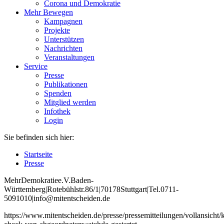
Corona und Demokratie
Mehr Bewegen
Kampagnen
Projekte
Unterstützen
Nachrichten
Veranstaltungen
Service
Presse
Publikationen
Spenden
Mitglied werden
Infothek
Login
Sie befinden sich hier:
Startseite
Presse
Mehr
Demokratie
e
.V
.
Baden
-
W
ürttemberg
|
Roteb
ühlstr
.
86
/1
|
70178
Stuttgart
|
Tel
.
0711
-
5091010
|
info
@mitentscheiden
.de
https://www.mitentscheiden.de/presse/pressemitteilungen/vollansicht/