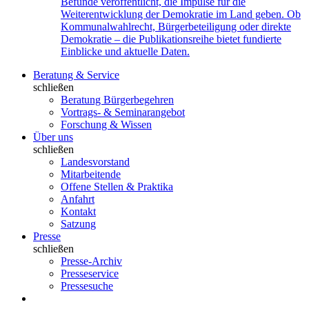
Befunde veröffentlicht, die Impulse für die
Weiterentwicklung der Demokratie im Land geben. Ob
Kommunalwahlrecht, Bürgerbeteiligung oder direkte
Demokratie – die Publikationsreihe bietet fundierte
Einblicke und aktuelle Daten.
Beratung & Service
schließen
Beratung Bürgerbegehren
Vortrags- & Seminarangebot
Forschung & Wissen
Über uns
schließen
Landesvorstand
Mitarbeitende
Offene Stellen & Praktika
Anfahrt
Kontakt
Satzung
Presse
schließen
Presse-Archiv
Presseservice
Pressesuche