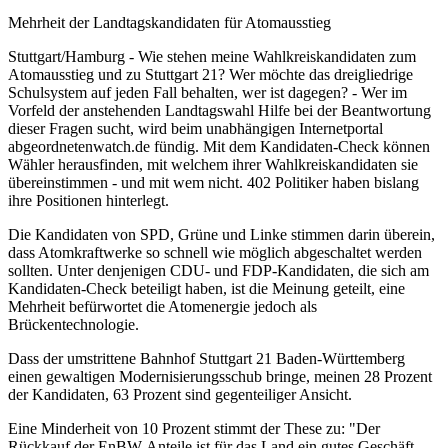
Mehrheit der Landtagskandidaten für Atomausstieg
Stuttgart/Hamburg - Wie stehen meine Wahlkreiskandidaten zum
Atomausstieg und zu Stuttgart 21? Wer möchte das dreigliedrige
Schulsystem auf jeden Fall behalten, wer ist dagegen? - Wer im
Vorfeld der anstehenden Landtagswahl Hilfe bei der Beantwortung
dieser Fragen sucht, wird beim unabhängigen Internetportal
abgeordnetenwatch.de fündig. Mit dem Kandidaten-Check können
Wähler herausfinden, mit welchem ihrer Wahlkreiskandidaten sie
übereinstimmen - und mit wem nicht. 402 Politiker haben bislang
ihre Positionen hinterlegt.
Die Kandidaten von SPD, Grüne und Linke stimmen darin überein,
dass Atomkraftwerke so schnell wie möglich abgeschaltet werden
sollten. Unter denjenigen CDU- und FDP-Kandidaten, die sich am
Kandidaten-Check beteiligt haben, ist die Meinung geteilt, eine
Mehrheit befürwortet die Atomenergie jedoch als
Brückentechnologie.
Dass der umstrittene Bahnhof Stuttgart 21 Baden-Württemberg
einen gewaltigen Modernisierungsschub bringe, meinen 28 Prozent
der Kandidaten, 63 Prozent sind gegenteiliger Ansicht.
Eine Minderheit von 10 Prozent stimmt der These zu: "Der
Rückkauf der EnBW-Anteile ist für das Land ein gutes Geschäft.