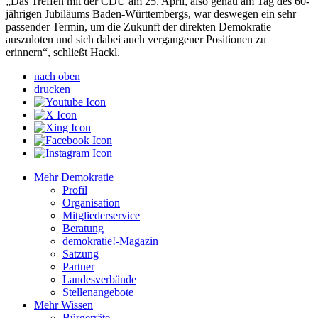
„Das Treffen mit der CDU am 25. April, also genau am Tag des 60-
jährigen Jubiläums Baden-Württembergs, war deswegen ein sehr
passender Termin, um die Zukunft der direkten Demokratie
auszuloten und sich dabei auch vergangener Positionen zu
erinnern“, schließt Hackl.
nach oben
drucken
Mehr Demokratie
Profil
Organisation
Mitgliederservice
Beratung
demokratie!-Magazin
Satzung
Partner
Landesverbände
Stellenangebote
Mehr Wissen
Bürgerräte