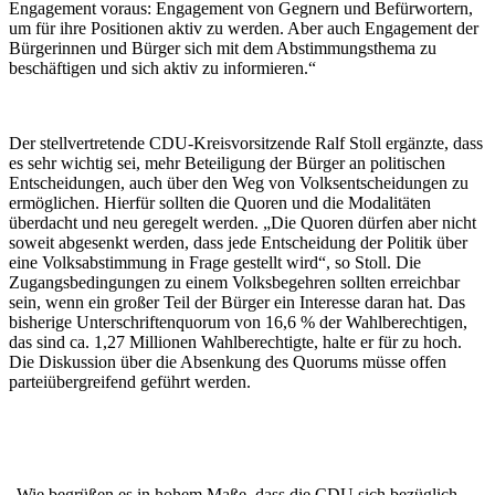
Engagement voraus: Engagement von Gegnern und Befürwortern,
um für ihre Positionen aktiv zu werden. Aber auch Engagement der
Bürgerinnen und Bürger sich mit dem Abstimmungsthema zu
beschäftigen und sich aktiv zu informieren.“
Der stellvertretende CDU-Kreisvorsitzende Ralf Stoll ergänzte, dass
es sehr wichtig sei, mehr Beteiligung der Bürger an politischen
Entscheidungen, auch über den Weg von Volksentscheidungen zu
ermöglichen. Hierfür sollten die Quoren und die Modalitäten
überdacht und neu geregelt werden. „Die Quoren dürfen aber nicht
soweit abgesenkt werden, dass jede Entscheidung der Politik über
eine Volksabstimmung in Frage gestellt wird“, so Stoll. Die
Zugangsbedingungen zu einem Volksbegehren sollten erreichbar
sein, wenn ein großer Teil der Bürger ein Interesse daran hat. Das
bisherige Unterschriftenquorum von 16,6 % der Wahlberechtigen,
das sind ca. 1,27 Millionen Wahlberechtigte, halte er für zu hoch.
Die Diskussion über die Absenkung des Quorums müsse offen
parteiübergreifend geführt werden.
„Wie begrüßen es in hohem Maße, dass die CDU sich bezüglich