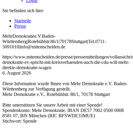
Login
Sie befinden sich hier:
Startseite
Presse
Mehr
Demokratie
e
.V
.
Baden
-
W
ürttemberg
|
Roteb
ühlstr
.
86
/1
|
70178
Stuttgart
|
Tel
.
0711
-
5091010
|
info
@mitentscheiden
.de
https://www.mitentscheiden.de/presse/pressemitteilungen/vollansicht/
demokratie-ev-spricht-mit-kreisverbaenden-auch-die-cdu-will-mehr-
direkte-demokratie-wagen
6. August 2026
Diese Information wurde Ihnen von Mehr Demokratie e.V. Baden-
Württemberg zur Verfügung gestellt.
Mehr Demokratie e.V., Rotebühlstr. 86/1, 70178 Stuttgart
Bitte unterstützen Sie unsere Arbeit mit einer Spende!
Spendenkonto: Mehr Demokratie, IBAN DE57 7002 0500 0008
8581 07, BfS München (BIC BFSWDE33MUE)
Stichwort: Spende