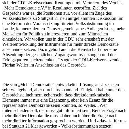
sich der CDU-Kreisverband Reutlingen mit Vertretern des Vereins
„Mehr Demokratie e.V.“ in Reutlingen getroffen. Ziel des
Gesprächs war es, die Positionen zur, vor allem im Zuge des
Volksentscheids zu Stuttgart 21 neu aufgeflammten Diskussion um
eine Reform der Voraussetzung für eine Volksabstimmung im
Lande, kennenzulernen. "Unser gemeinsames Anliegen ist es, mehr
Menschen für Politik zu interessieren und zum Mitmachen
einzuladen. Wir wollen uns in der CDU sehr ernsthaft mit der
Weiterentwicklung der Instrumente für mehr direkte Demokratie
auseinandersetzen. Dazu gehört auch die Bereitschaft über eine
Absenkung der gesetzlichen Zugangsvoraussetzungen und der
Erfolgsquoren nachzudenken .“ sagte der CDU-Kreisvorsitzende
Florian Weller im Anschluss an das Gespräch.
Die von „Mehr Demokratie“ entwickelten Lösungsansätze seien
sehr weitgehend, aber durchaus spannend. Einigkeit habe unter den
Gesprächsteilnehmern geherrscht, dass direktdemokratische
Elemente immer nur eine Ergänzung, aber kein Ersatz für die
repräsentative Demokratie seien könnten, so Weller. „Wer
mitentscheiden soll, der muss gut informiert sein. Bei der Frage nach
mehr direkter Demokratie muss daher auch über die Frage nach
mehr direkter Information gesprochen werden. Und - dass ist für uns
bei Stuttgart 21 klar geworden - Volksabstimmungen setzten