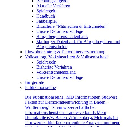
Beratungsangebot
Aktuelle Verfahren
Spielregeln
Handbuch
Fallbeispiel
Broschüre "Mitmachen & Entscheiden"
Unsere Reformvorschläge
Bürgerbegehrens-Datenbank
Marburger Datenbank für Bürgerbegehren und
Bürgerentscheide
Einwohnerantrag & Einwohnerversammlung
Volksantrag, Volksbegehren & Volksentscheid
Spielregeln
Bisherige Verfahren
Volksentscheidsbilanz
Unsere Reformvorschläge
Bürgerräte
Publikationsreihe
Die Publikationsreihe „MD Informationen Südwest –
Fakten zur Demokratieentwicklung in Baden-
Württemberg“ ist ein wissenschaftlicher
Informationsdienst des Landesverbands Mehr
Demokratie e.V. Baden-Württemberg. Mehrmals im
Jahr werden hier faktenorientierte Analysen und neue