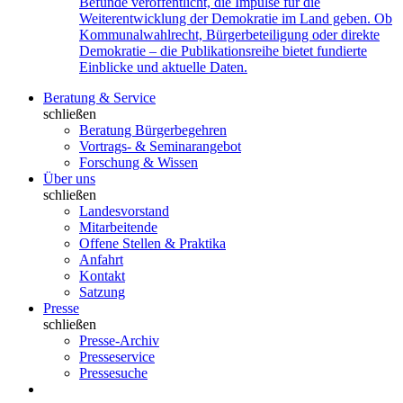
Befunde veröffentlicht, die Impulse für die
Weiterentwicklung der Demokratie im Land geben. Ob
Kommunalwahlrecht, Bürgerbeteiligung oder direkte
Demokratie – die Publikationsreihe bietet fundierte
Einblicke und aktuelle Daten.
Beratung & Service
schließen
Beratung Bürgerbegehren
Vortrags- & Seminarangebot
Forschung & Wissen
Über uns
schließen
Landesvorstand
Mitarbeitende
Offene Stellen & Praktika
Anfahrt
Kontakt
Satzung
Presse
schließen
Presse-Archiv
Presseservice
Pressesuche