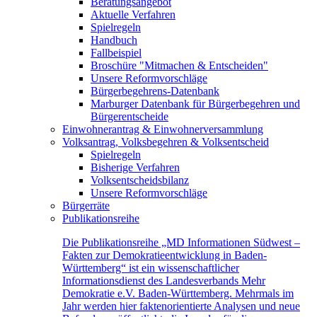
Beratungsangebot
Aktuelle Verfahren
Spielregeln
Handbuch
Fallbeispiel
Broschüre "Mitmachen & Entscheiden"
Unsere Reformvorschläge
Bürgerbegehrens-Datenbank
Marburger Datenbank für Bürgerbegehren und
Bürgerentscheide
Einwohnerantrag & Einwohnerversammlung
Volksantrag, Volksbegehren & Volksentscheid
Spielregeln
Bisherige Verfahren
Volksentscheidsbilanz
Unsere Reformvorschläge
Bürgerräte
Publikationsreihe
Die Publikationsreihe „MD Informationen Südwest –
Fakten zur Demokratieentwicklung in Baden-
Württemberg“ ist ein wissenschaftlicher
Informationsdienst des Landesverbands Mehr
Demokratie e.V. Baden-Württemberg. Mehrmals im
Jahr werden hier faktenorientierte Analysen und neue