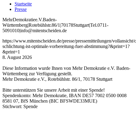
Startseite
Presse
Mehr
Demokratie
e
.V
.
Baden
-
W
ürttemberg
|
Roteb
ühlstr
.
86
/1
|
70178
Stuttgart
|
Tel
.
0711
-
5091010
|
info
@mitentscheiden
.de
https://www.mitentscheiden.de/presse/pressemitteilungen/vollansicht/o
schlichtung-ist-optimale-vorbereitung-fuer-abstimmung?&print=1?
&print=1
8. August 2026
Diese Information wurde Ihnen von Mehr Demokratie e.V. Baden-
Württemberg zur Verfügung gestellt.
Mehr Demokratie e.V., Rotebühlstr. 86/1, 70178 Stuttgart
Bitte unterstützen Sie unsere Arbeit mit einer Spende!
Spendenkonto: Mehr Demokratie, IBAN DE57 7002 0500 0008
8581 07, BfS München (BIC BFSWDE33MUE)
Stichwort: Spende