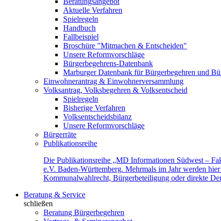
Beratungsangebot
Aktuelle Verfahren
Spielregeln
Handbuch
Fallbeispiel
Broschüre "Mitmachen & Entscheiden"
Unsere Reformvorschläge
Bürgerbegehrens-Datenbank
Marburger Datenbank für Bürgerbegehren und Bür
Einwohnerantrag & Einwohnerversammlung
Volksantrag, Volksbegehren & Volksentscheid
Spielregeln
Bisherige Verfahren
Volksentscheidsbilanz
Unsere Reformvorschläge
Bürgerräte
Publikationsreihe
Die Publikationsreihe „MD Informationen Südwest – Fak
e.V. Baden-Württemberg. Mehrmals im Jahr werden hier f
Kommunalwahlrecht, Bürgerbeteiligung oder direkte Demok
Beratung & Service
schließen
Beratung Bürgerbegehren