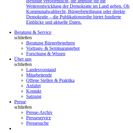
Befunde veröffentlicht, die Impulse für die
Weiterentwicklung der Demokratie im Land geben. Ob
Kommunalwahlrecht, Bürgerbeteiligung oder direkte
Demokratie – die Publikationsreihe bietet fundierte
Einblicke und aktuelle Daten.
Beratung & Service
schließen
Beratung Bürgerbegehren
Vortrags- & Seminarangebot
Forschung & Wissen
Über uns
schließen
Landesvorstand
Mitarbeitende
Offene Stellen & Praktika
Anfahrt
Kontakt
Satzung
Presse
schließen
Presse-Archiv
Presseservice
Pressesuche