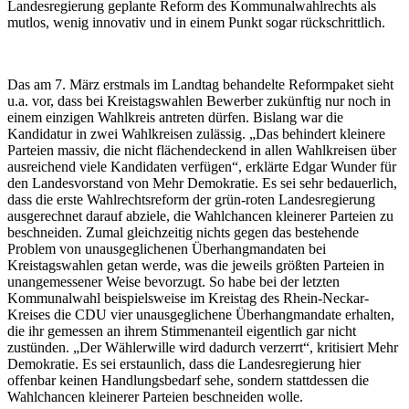
Landesregierung geplante Reform des Kommunalwahlrechts als
mutlos, wenig innovativ und in einem Punkt sogar rückschrittlich.
Das am 7. März erstmals im Landtag behandelte Reformpaket sieht
u.a. vor, dass bei Kreistagswahlen Bewerber zukünftig nur noch in
einem einzigen Wahlkreis antreten dürfen. Bislang war die
Kandidatur in zwei Wahlkreisen zulässig. „Das behindert kleinere
Parteien massiv, die nicht flächendeckend in allen Wahlkreisen über
ausreichend viele Kandidaten verfügen“, erklärte Edgar Wunder für
den Landesvorstand von Mehr Demokratie. Es sei sehr bedauerlich,
dass die erste Wahlrechtsreform der grün-roten Landesregierung
ausgerechnet darauf abziele, die Wahlchancen kleinerer Parteien zu
beschneiden. Zumal gleichzeitig nichts gegen das bestehende
Problem von unausgeglichenen Überhangmandaten bei
Kreistagswahlen getan werde, was die jeweils größten Parteien in
unangemessener Weise bevorzugt. So habe bei der letzten
Kommunalwahl beispielsweise im Kreistag des Rhein-Neckar-
Kreises die CDU vier unausgeglichene Überhangmandate erhalten,
die ihr gemessen an ihrem Stimmenanteil eigentlich gar nicht
zustünden. „Der Wählerwille wird dadurch verzerrt“, kritisiert Mehr
Demokratie. Es sei erstaunlich, dass die Landesregierung hier
offenbar keinen Handlungsbedarf sehe, sondern stattdessen die
Wahlchancen kleinerer Parteien beschneiden wolle.