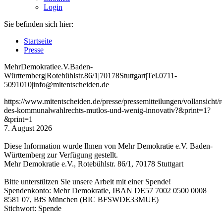
Login
Sie befinden sich hier:
Startseite
Presse
Mehr
Demokratie
e
.V
.
Baden
-
W
ürttemberg
|
Roteb
ühlstr
.
86
/1
|
70178
Stuttgart
|
Tel
.
0711
-
5091010
|
info
@mitentscheiden
.de
https://www.mitentscheiden.de/presse/pressemitteilungen/vollansicht/
des-kommunalwahlrechts-mutlos-und-wenig-innovativ?&print=1?
&print=1
7. August 2026
Diese Information wurde Ihnen von Mehr Demokratie e.V. Baden-
Württemberg zur Verfügung gestellt.
Mehr Demokratie e.V., Rotebühlstr. 86/1, 70178 Stuttgart
Bitte unterstützen Sie unsere Arbeit mit einer Spende!
Spendenkonto: Mehr Demokratie, IBAN DE57 7002 0500 0008
8581 07, BfS München (BIC BFSWDE33MUE)
Stichwort: Spende