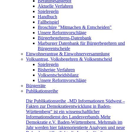
Beratungsangebot
Aktuelle Verfahren
Spielregeln
Handbuch
Fallbeispiel
Broschüre "Mitmachen & Entscheiden"
Unsere Reformvorschläge
Bürgerbegehrens-Datenbank
Marburger Datenbank für Bürgerbegehren und
Bürgerentscheide
Einwohnerantrag & Einwohnerversammlung
Volksantrag, Volksbegehren & Volksentscheid
Spielregeln
Bisherige Verfahren
Volksentscheidsbilanz
Unsere Reformvorschläge
Bürgerräte
Publikationsreihe
Die Publikationsreihe „MD Informationen Südwest –
Fakten zur Demokratieentwicklung in Baden-
Württemberg“ ist ein wissenschaftlicher
Informationsdienst des Landesverbands Mehr
Demokratie e.V. Baden-Württemberg. Mehrmals im
Jahr werden hier faktenorientierte Analysen und neue