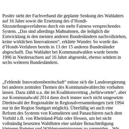
Positiv sieht der Fachverband die geplante Senkung des Wahlalters
auf 16 Jahre sowie die Ersetzung des d’Hondt-
Sitzzuteilungsverfahrens durch ein mehr Fairness versprechendes
System. „Das sind allerdings Maßnahmen, die lediglich die
Entwicklung in den meisten anderen Bundesländern nachvollziehen,
keine wirklichen Innovationen“, erklärte Wunder. So wurde das
d’Hondt-Verfahren bereits in 13 der 15 anderen Bundesländer
abgeschafft. Das Wahlalter bei Kommunalwahlen wurde bereits
1996 in Niedersachsen auf 16 Jahre abgesenkt, ebenso seitdem in
sechs weiteren Bundesländern.
„Fehlende Innovationsbereitschaft“ müsse sich die Landesregierung
bei anderen zentralen Themen des Kommunalwahlrechts vorhalten
lassen. Dazu zählt u.a. die im Koalitionsvertrag „befürwortete“, aber
zur Kommunalwahl 2014 dann doch immer noch nicht umgesetzte
Direktwahl der Regionalräte in Regionalversammlungen (seit 1994
nur in der Region Stuttgart möglich). Überfällig sei auch eine
Reform des Systems von Kumulieren und Panaschieren nach dem
Vorbild z.B. von Rheinland-Pfalz oder Hessen, um bei nicht
vollständig besetzten Wahllisten eine unfaire Benachteiligung
kleinerer Parteien und Wählervereinigungen zu vermeiden. „Wir