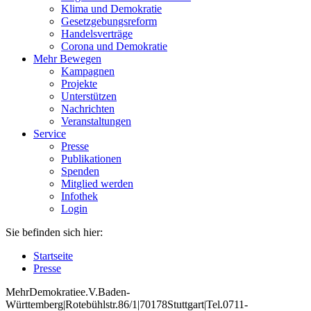
Klima und Demokratie
Gesetzgebungsreform
Handelsverträge
Corona und Demokratie
Mehr Bewegen
Kampagnen
Projekte
Unterstützen
Nachrichten
Veranstaltungen
Service
Presse
Publikationen
Spenden
Mitglied werden
Infothek
Login
Sie befinden sich hier:
Startseite
Presse
Mehr
Demokratie
e
.V
.
Baden
-
W
ürttemberg
|
Roteb
ühlstr
.
86
/1
|
70178
Stuttgart
|
Tel
.
0711
-