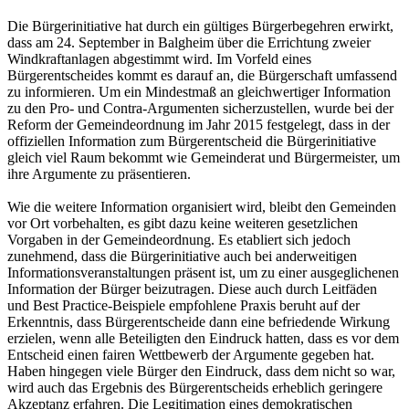
Die Bürgerinitiative hat durch ein gültiges Bürgerbegehren erwirkt,
dass am 24. September in Balgheim über die Errichtung zweier
Windkraftanlagen abgestimmt wird. Im Vorfeld eines
Bürgerentscheides kommt es darauf an, die Bürgerschaft umfassend
zu informieren. Um ein Mindestmaß an gleichwertiger Information
zu den Pro- und Contra-Argumenten sicherzustellen, wurde bei der
Reform der Gemeindeordnung im Jahr 2015 festgelegt, dass in der
offiziellen Information zum Bürgerentscheid die Bürgerinitiative
gleich viel Raum bekommt wie Gemeinderat und Bürgermeister, um
ihre Argumente zu präsentieren.
Wie die weitere Information organisiert wird, bleibt den Gemeinden
vor Ort vorbehalten, es gibt dazu keine weiteren gesetzlichen
Vorgaben in der Gemeindeordnung. Es etabliert sich jedoch
zunehmend, dass die Bürgerinitiative auch bei anderweitigen
Informationsveranstaltungen präsent ist, um zu einer ausgeglichenen
Information der Bürger beizutragen. Diese auch durch Leitfäden
und Best Practice-Beispiele empfohlene Praxis beruht auf der
Erkenntnis, dass Bürgerentscheide dann eine befriedende Wirkung
erzielen, wenn alle Beteiligten den Eindruck hatten, dass es vor dem
Entscheid einen fairen Wettbewerb der Argumente gegeben hat.
Haben hingegen viele Bürger den Eindruck, dass dem nicht so war,
wird auch das Ergebnis des Bürgerentscheids erheblich geringere
Akzeptanz erfahren. Die Legitimation eines demokratischen