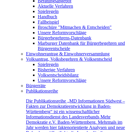
Beratungsangebot
Aktuelle Verfahren
Spielregeln
Handbuch
Fallbeispiel
Broschüre "Mitmachen & Entscheiden"
Unsere Reformvorschläge
Bürgerbegehrens-Datenbank
Marburger Datenbank für Bürgerbegehren und
Bürgerentscheide
Einwohnerantrag & Einwohnerversammlung
Volksantrag, Volksbegehren & Volksentscheid
Spielregeln
Bisherige Verfahren
Volksentscheidsbilanz
Unsere Reformvorschläge
Bürgerräte
Publikationsreihe
Die Publikationsreihe „MD Informationen Südwest –
Fakten zur Demokratieentwicklung in Baden-
Württemberg“ ist ein wissenschaftlicher
Informationsdienst des Landesverbands Mehr
Demokratie e.V. Baden-Württemberg. Mehrmals im
Jahr werden hier faktenorientierte Analysen und neue