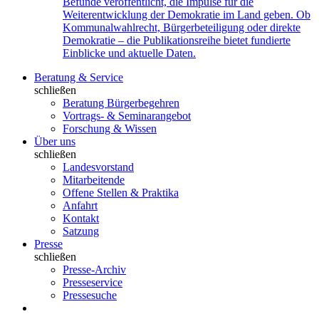
Befunde veröffentlicht, die Impulse für die
Weiterentwicklung der Demokratie im Land geben. Ob
Kommunalwahlrecht, Bürgerbeteiligung oder direkte
Demokratie – die Publikationsreihe bietet fundierte
Einblicke und aktuelle Daten.
Beratung & Service
schließen
Beratung Bürgerbegehren
Vortrags- & Seminarangebot
Forschung & Wissen
Über uns
schließen
Landesvorstand
Mitarbeitende
Offene Stellen & Praktika
Anfahrt
Kontakt
Satzung
Presse
schließen
Presse-Archiv
Presseservice
Pressesuche