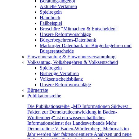
Beratungsangebot
Aktuelle Verfahren
Spielregeln
Handbuch
Fallbeispiel
Broschüre "Mitmachen & Entscheiden"
Unsere Reformvorschläge
Bürgerbegehrens-Datenbank
Marburger Datenbank für Bürgerbegehren und
Bürgerentscheide
Einwohnerantrag & Einwohnerversammlung
Volksantrag, Volksbegehren & Volksentscheid
Spielregeln
Bisherige Verfahren
Volksentscheidsbilanz
Unsere Reformvorschläge
Bürgerräte
Publikationsreihe
Die Publikationsreihe „MD Informationen Südwest –
Fakten zur Demokratieentwicklung in Baden-
Württemberg“ ist ein wissenschaftlicher
Informationsdienst des Landesverbands Mehr
Demokratie e.V. Baden-Württemberg. Mehrmals im
Jahr werden hier faktenorientierte Analysen und neue