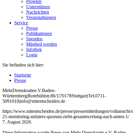
Projekte
Unterstützen
Nachrichten
Veranstaltungen
Service
Presse
Publikationen
Spenden
Mitglied werden
Infothek
Login
Sie befinden sich hier:
Startseite
Presse
Mehr
Demokratie
e
.V
.
Baden
-
W
ürttemberg
|
Roteb
ühlstr
.
86
/1
|
70178
Stuttgart
|
Tel
.
0711
-
5091010
|
info
@mitentscheiden
.de
https://www.mitentscheiden.de/presse/pressemitteilungen/vollansicht/st
21-monitoring-unfaires-quorum-zieht-gesamtwertung-nach-unten-1/
7. August 2026
Diese Information wurde Ihnen von Mehr Demokratie e.V. Baden-