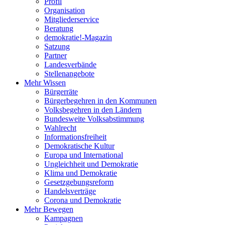
Profil
Organisation
Mitgliederservice
Beratung
demokratie!-Magazin
Satzung
Partner
Landesverbände
Stellenangebote
Mehr Wissen
Bürgerräte
Bürgerbegehren in den Kommunen
Volksbegehren in den Ländern
Bundesweite Volksabstimmung
Wahlrecht
Informationsfreiheit
Demokratische Kultur
Europa und International
Ungleichheit und Demokratie
Klima und Demokratie
Gesetzgebungsreform
Handelsverträge
Corona und Demokratie
Mehr Bewegen
Kampagnen