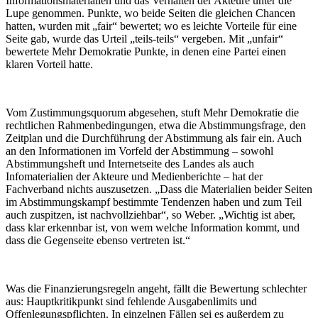
Informationsmaterialien und das Verhalten der Akteure unter die
Lupe genommen. Punkte, wo beide Seiten die gleichen Chancen
hatten, wurden mit „fair“ bewertet; wo es leichte Vorteile für eine
Seite gab, wurde das Urteil „teils-teils“ vergeben. Mit „unfair“
bewertete Mehr Demokratie Punkte, in denen eine Partei einen
klaren Vorteil hatte.
Vom Zustimmungsquorum abgesehen, stuft Mehr Demokratie die
rechtlichen Rahmenbedingungen, etwa die Abstimmungsfrage, den
Zeitplan und die Durchführung der Abstimmung als fair ein. Auch
an den Informationen im Vorfeld der Abstimmung – sowohl
Abstimmungsheft und Internetseite des Landes als auch
Infomaterialien der Akteure und Medienberichte – hat der
Fachverband nichts auszusetzen. „Dass die Materialien beider Seiten
im Abstimmungskampf bestimmte Tendenzen haben und zum Teil
auch zuspitzen, ist nachvollziehbar“, so Weber. „Wichtig ist aber,
dass klar erkennbar ist, von wem welche Information kommt, und
dass die Gegenseite ebenso vertreten ist.“
Was die Finanzierungsregeln angeht, fällt die Bewertung schlechter
aus: Hauptkritikpunkt sind fehlende Ausgabenlimits und
Offenlegungspflichten. In einzelnen Fällen sei es außerdem zu