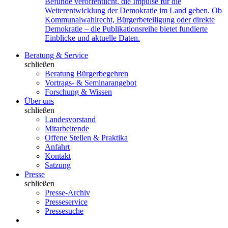
Befunde veröffentlicht, die Impulse für die
Weiterentwicklung der Demokratie im Land geben. Ob
Kommunalwahlrecht, Bürgerbeteiligung oder direkte
Demokratie – die Publikationsreihe bietet fundierte
Einblicke und aktuelle Daten.
Beratung & Service
schließen
Beratung Bürgerbegehren
Vortrags- & Seminarangebot
Forschung & Wissen
Über uns
schließen
Landesvorstand
Mitarbeitende
Offene Stellen & Praktika
Anfahrt
Kontakt
Satzung
Presse
schließen
Presse-Archiv
Presseservice
Pressesuche