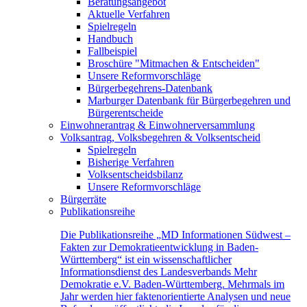
Beratungsangebot
Aktuelle Verfahren
Spielregeln
Handbuch
Fallbeispiel
Broschüre "Mitmachen & Entscheiden"
Unsere Reformvorschläge
Bürgerbegehrens-Datenbank
Marburger Datenbank für Bürgerbegehren und
Bürgerentscheide
Einwohnerantrag & Einwohnerversammlung
Volksantrag, Volksbegehren & Volksentscheid
Spielregeln
Bisherige Verfahren
Volksentscheidsbilanz
Unsere Reformvorschläge
Bürgerräte
Publikationsreihe
Die Publikationsreihe „MD Informationen Südwest –
Fakten zur Demokratieentwicklung in Baden-
Württemberg“ ist ein wissenschaftlicher
Informationsdienst des Landesverbands Mehr
Demokratie e.V. Baden-Württemberg. Mehrmals im
Jahr werden hier faktenorientierte Analysen und neue