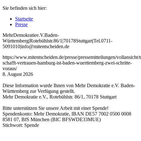
Sie befinden sich hier:
Startseite
Presse
Mehr
Demokratie
e
.V
.
Baden
-
W
ürttemberg
|
Roteb
ühlstr
.
86
/1
|
70178
Stuttgart
|
Tel
.
0711
-
5091010
|
info
@mitentscheiden
.de
https://www.mitentscheiden.de/presse/pressemitteilungen/vollansicht/
schafft-vertrauen-hamburg-ist-baden-wuerttemberg-zwei-schritte-
voraus/
8. August 2026
Diese Information wurde Ihnen von Mehr Demokratie e.V. Baden-
Württemberg zur Verfügung gestellt.
Mehr Demokratie e.V., Rotebühlstr. 86/1, 70178 Stuttgart
Bitte unterstützen Sie unsere Arbeit mit einer Spende!
Spendenkonto: Mehr Demokratie, IBAN DE57 7002 0500 0008
8581 07, BfS München (BIC BFSWDE33MUE)
Stichwort: Spende