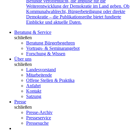
Befunde veröffentlicht, die Impulse für die
Weiterentwicklung der Demokratie im Land geben. Ob
Kommunalwahlrecht, Bürgerbeteiligung oder direkte
Demokratie – die Publikationsreihe bietet fundierte
Einblicke und aktuelle Daten.
Beratung & Service
schließen
Beratung Bürgerbegehren
Vortrags- & Seminarangebot
Forschung & Wissen
Über uns
schließen
Landesvorstand
Mitarbeitende
Offene Stellen & Praktika
Anfahrt
Kontakt
Satzung
Presse
schließen
Presse-Archiv
Presseservice
Pressesuche