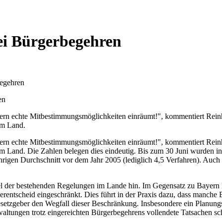
bei Bürgerbegehren
begehren
en
rgern echte Mitbestimmungsmöglichkeiten einräumt!", kommentiert Re
im Land.
rgern echte Mitbestimmungsmöglichkeiten einräumt!", kommentiert Re
n im Land. Die Zahlen belegen dies eindeutig. Bis zum 30 Juni wurde
hrigen Durchschnitt vor dem Jahr 2005 (lediglich 4,5 Verfahren). Auch
ängel der bestehenden Regelungen im Lande hin. Im Gegensatz zu Baye
entscheid eingeschränkt. Dies führt in der Praxis dazu, dass manche
 Gesetzgeber den Wegfall dieser Beschränkung. Insbesondere ein Planu
ltungen trotz eingereichten Bürgerbegehrens vollendete Tatsachen scha