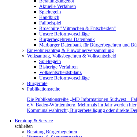
Beratungsangebot
Aktuelle Verfahren
Spielregeln
Handbuch
Fallbeispiel
Broschüre "Mitmachen & Entscheiden"
Unsere Reformvorschläge
Bürgerbegehrens-Datenbank
Marburger Datenbank für Bürgerbegehren und Bür
Einwohnerantrag & Einwohnerversammlung
Volksantrag, Volksbegehren & Volksentscheid
Spielregeln
Bisherige Verfahren
Volksentscheidsbilanz
Unsere Reformvorschläge
Bürgerräte
Publikationsreihe
Die Publikationsreihe „MD Informationen Südwest – Fak
e.V. Baden-Württemberg. Mehrmals im Jahr werden hier f
Kommunalwahlrecht, Bürgerbeteiligung oder direkte Demok
Beratung & Service
schließen
Beratung Bürgerbegehren