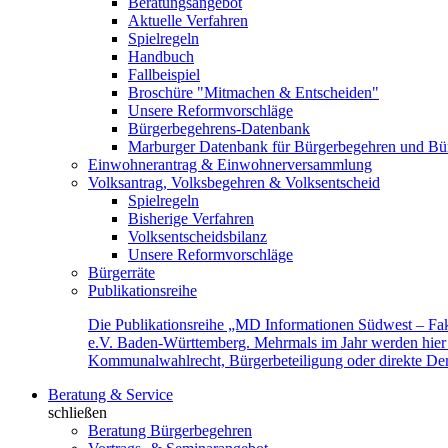
Beratungsangebot
Aktuelle Verfahren
Spielregeln
Handbuch
Fallbeispiel
Broschüre "Mitmachen & Entscheiden"
Unsere Reformvorschläge
Bürgerbegehrens-Datenbank
Marburger Datenbank für Bürgerbegehren und Bür
Einwohnerantrag & Einwohnerversammlung
Volksantrag, Volksbegehren & Volksentscheid
Spielregeln
Bisherige Verfahren
Volksentscheidsbilanz
Unsere Reformvorschläge
Bürgerräte
Publikationsreihe
Die Publikationsreihe „MD Informationen Südwest – Fak
e.V. Baden-Württemberg. Mehrmals im Jahr werden hier f
Kommunalwahlrecht, Bürgerbeteiligung oder direkte Demok
Beratung & Service
schließen
Beratung Bürgerbegehren