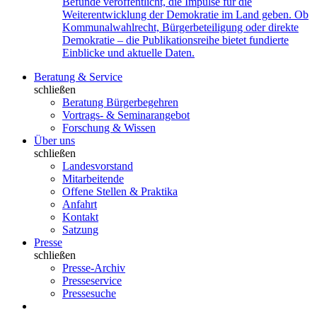
Befunde veröffentlicht, die Impulse für die
Weiterentwicklung der Demokratie im Land geben. Ob
Kommunalwahlrecht, Bürgerbeteiligung oder direkte
Demokratie – die Publikationsreihe bietet fundierte
Einblicke und aktuelle Daten.
Beratung & Service
schließen
Beratung Bürgerbegehren
Vortrags- & Seminarangebot
Forschung & Wissen
Über uns
schließen
Landesvorstand
Mitarbeitende
Offene Stellen & Praktika
Anfahrt
Kontakt
Satzung
Presse
schließen
Presse-Archiv
Presseservice
Pressesuche