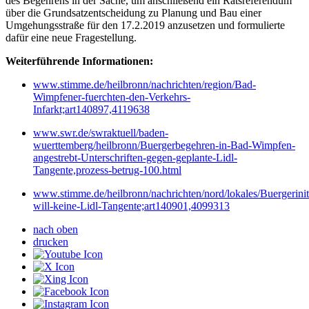
des Begehrens in der Sache, um anschließend ein Ratsreferendum
über die Grundsatzentscheidung zu Planung und Bau einer
Umgehungsstraße für den 17.2.2019 anzusetzen und formulierte
dafür eine neue Fragestellung.
Weiterführende Informationen:
www.stimme.de/heilbronn/nachrichten/region/Bad-
Wimpfener-fuerchten-den-Verkehrs-
Infarkt;art140897,4119638
www.swr.de/swraktuell/baden-
wuerttemberg/heilbronn/Buergerbegehren-in-Bad-Wimpfen-
angestrebt-Unterschriften-gegen-geplante-Lidl-
Tangente,prozess-betrug-100.html
www.stimme.de/heilbronn/nachrichten/nord/lokales/Buergeriniti
will-keine-Lidl-Tangente;art140901,4099313
nach oben
drucken