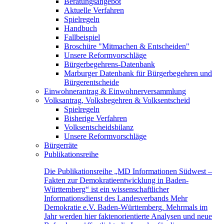
Beratungsangebot
Aktuelle Verfahren
Spielregeln
Handbuch
Fallbeispiel
Broschüre "Mitmachen & Entscheiden"
Unsere Reformvorschläge
Bürgerbegehrens-Datenbank
Marburger Datenbank für Bürgerbegehren und
Bürgerentscheide
Einwohnerantrag & Einwohnerversammlung
Volksantrag, Volksbegehren & Volksentscheid
Spielregeln
Bisherige Verfahren
Volksentscheidsbilanz
Unsere Reformvorschläge
Bürgerräte
Publikationsreihe
Die Publikationsreihe „MD Informationen Südwest –
Fakten zur Demokratieentwicklung in Baden-
Württemberg“ ist ein wissenschaftlicher
Informationsdienst des Landesverbands Mehr
Demokratie e.V. Baden-Württemberg. Mehrmals im
Jahr werden hier faktenorientierte Analysen und neue