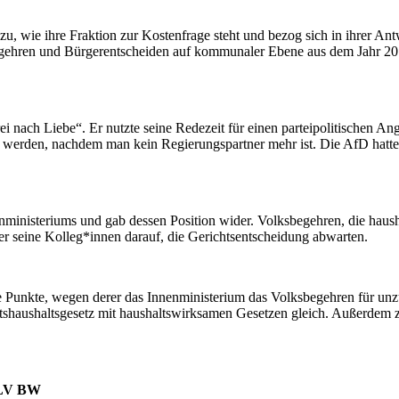
zu, wie ihre Fraktion zur Kostenfrage steht und bezog sich in ihrer An
gehren und Bürgerentscheiden auf kommunaler Ebene aus dem Jahr 2015
ach Liebe“. Er nutzte seine Redezeit für einen parteipolitischen Angr
erden, nachdem man kein Regierungspartner mehr ist. Die AfD hatte als 
nenministeriums und gab dessen Position wider. Volksbegehren, die h
 er seine Kolleg*innen darauf, die Gerichtsentscheidung abwarten.
Punkte, wegen derer das Innenministerium das Volksbegehren für unzulä
shaushaltsgesetz mit haushaltswirksamen Gesetzen gleich. Außerdem zi
3 LV BW