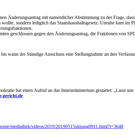
nen Änderungsantrag mit namentlicher Abstimmung zu der Frage, dass 
llte, sondern lediglich das Staatshaushaltsgesetz. Unruhe kam im Ple
erungsfraktionen.
ten geschlossen gegen den Änderungsantrag, die Fraktionen von SP
d bis wann der Ständige Ausschuss eine Stellungnahme an den Verfassun
kratie hat einen Aufruf an das Innenministerium gestartet: „Lasst uns
-gericht.de
/home/mediathek/videos/2019/20190515sitzung0911.html?t=3648