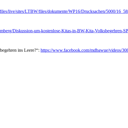
/files/live/sites/LTBW/files/dokumente/WP16/Drucksachen/5000/16_5
temberg/Diskussion-um-kostenlose-Kitas-in-BW-Kita-Volksbegehren-S
begehren ins Leere?“:
https://www.facebook.com/mdbawue/videos/3