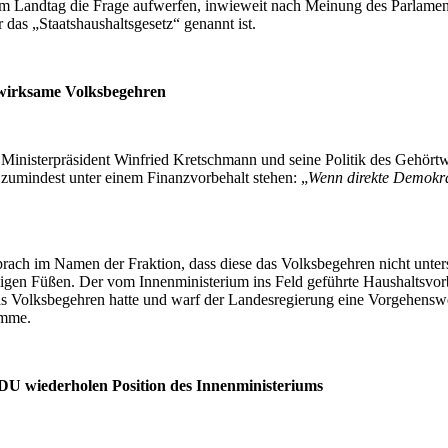
im Landtag die Frage aufwerfen, inwieweit nach Meinung des Parlamen
 das „Staatshaushaltsgesetz“ genannt ist.
swirksame Volksbegehren
an Ministerpräsident Winfried Kretschmann und seine Politik des Gehö
zumindest unter einem Finanzvorbehalt stehen: „
Wenn direkte Demokrat
ch im Namen der Fraktion, dass diese das Volksbegehren nicht unter
igen Füßen. Der vom Innenministerium ins Feld geführte Haushaltsvorbeh
das Volksbegehren hatte und warf der Landesregierung eine Vorgehens
omme.
DU wiederholen Position des Innenministeriums