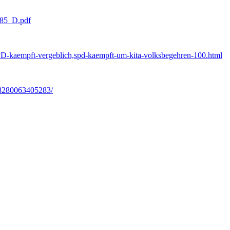
885_D.pdf
PD-kaempft-vergeblich,spd-kaempft-um-kita-volksbegehren-100.html
08280063405283/