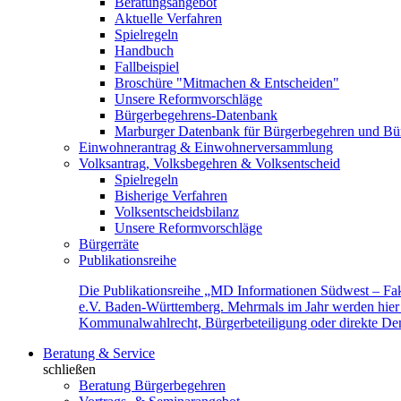
Beratungsangebot
Aktuelle Verfahren
Spielregeln
Handbuch
Fallbeispiel
Broschüre "Mitmachen & Entscheiden"
Unsere Reformvorschläge
Bürgerbegehrens-Datenbank
Marburger Datenbank für Bürgerbegehren und Bür
Einwohnerantrag & Einwohnerversammlung
Volksantrag, Volksbegehren & Volksentscheid
Spielregeln
Bisherige Verfahren
Volksentscheidsbilanz
Unsere Reformvorschläge
Bürgerräte
Publikationsreihe
Die Publikationsreihe „MD Informationen Südwest – Fak
e.V. Baden-Württemberg. Mehrmals im Jahr werden hier f
Kommunalwahlrecht, Bürgerbeteiligung oder direkte Demok
Beratung & Service
schließen
Beratung Bürgerbegehren