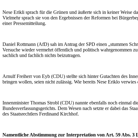
Nese Erikli sprach für die Grünen und äußerte sich in keiner Weise da
Vielmehr sprach sie von den Ergebnissen der Reformen bei Bürgerbe
einer Pressemitteilung.
Daniel Rottmann (AfD) sah im Antrag der SPD einen „stummen Schrei n
Versuche wieder vermehrt öffentlich und politisch wahrgenommen zu w
sachlich und fachlich nichts beizutragen.
Arnulf Freiherr von Eyb (CDU) stellte sich hinter Gutachten des In
bringen wollen, seien nicht zulässig. Wie bereits Nese Eriklo verwies
Innenminister Thomas Strobl (CDU) nannte ebenfalls noch einmal die 
Bundesverfassungsgerichts. Dem Wesen nach setzte er dabei das Staat
des Staatsrechtlers Ferdinand Kirchhof.
Namentliche Abstimmung zur Interpretation von Art. 59 Abs. 