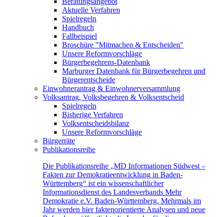
Beratungsangebot
Aktuelle Verfahren
Spielregeln
Handbuch
Fallbeispiel
Broschüre "Mitmachen & Entscheiden"
Unsere Reformvorschläge
Bürgerbegehrens-Datenbank
Marburger Datenbank für Bürgerbegehren und
Bürgerentscheide
Einwohnerantrag & Einwohnerversammlung
Volksantrag, Volksbegehren & Volksentscheid
Spielregeln
Bisherige Verfahren
Volksentscheidsbilanz
Unsere Reformvorschläge
Bürgerräte
Publikationsreihe
Die Publikationsreihe „MD Informationen Südwest –
Fakten zur Demokratieentwicklung in Baden-
Württemberg“ ist ein wissenschaftlicher
Informationsdienst des Landesverbands Mehr
Demokratie e.V. Baden-Württemberg. Mehrmals im
Jahr werden hier faktenorientierte Analysen und neue