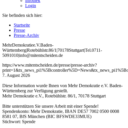
Infothek
Login
Sie befinden sich hier:
Startseite
Presse
Presse-Archiv
Mehr
Demokratie
e
.V
.
Baden
-
W
ürttemberg
|
Roteb
ühlstr
.
86
/1
|
70178
Stuttgart
|
Tel
.
0711
-
5091010
|
info
@mitentscheiden
.de
https://www.mitentscheiden.de/presse/presse-archiv?
print=1&tx_news_pi1%5Bcontroller%5D=News&tx_news_pi1%5
7. August 2026
Diese Information wurde Ihnen von Mehr Demokratie e.V. Baden-
Württemberg zur Verfügung gestellt.
Mehr Demokratie e.V., Rotebühlstr. 86/1, 70178 Stuttgart
Bitte unterstützen Sie unsere Arbeit mit einer Spende!
Spendenkonto: Mehr Demokratie, IBAN DE57 7002 0500 0008
8581 07, BfS München (BIC BFSWDE33MUE)
Stichwort: Spende