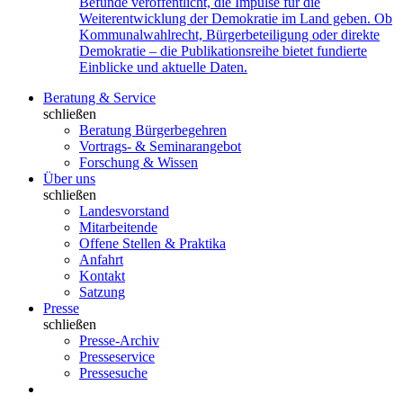
Befunde veröffentlicht, die Impulse für die
Weiterentwicklung der Demokratie im Land geben. Ob
Kommunalwahlrecht, Bürgerbeteiligung oder direkte
Demokratie – die Publikationsreihe bietet fundierte
Einblicke und aktuelle Daten.
Beratung & Service
schließen
Beratung Bürgerbegehren
Vortrags- & Seminarangebot
Forschung & Wissen
Über uns
schließen
Landesvorstand
Mitarbeitende
Offene Stellen & Praktika
Anfahrt
Kontakt
Satzung
Presse
schließen
Presse-Archiv
Presseservice
Pressesuche