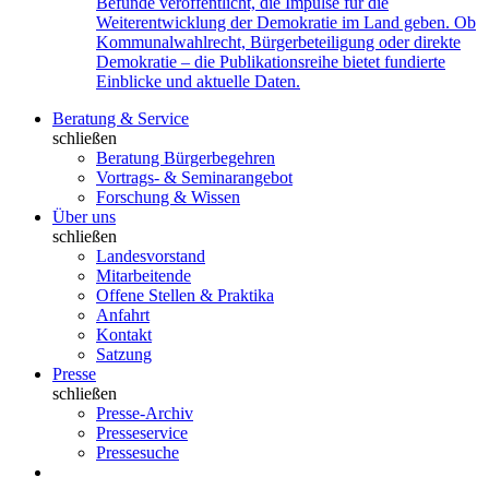
Befunde veröffentlicht, die Impulse für die
Weiterentwicklung der Demokratie im Land geben. Ob
Kommunalwahlrecht, Bürgerbeteiligung oder direkte
Demokratie – die Publikationsreihe bietet fundierte
Einblicke und aktuelle Daten.
Beratung & Service
schließen
Beratung Bürgerbegehren
Vortrags- & Seminarangebot
Forschung & Wissen
Über uns
schließen
Landesvorstand
Mitarbeitende
Offene Stellen & Praktika
Anfahrt
Kontakt
Satzung
Presse
schließen
Presse-Archiv
Presseservice
Pressesuche