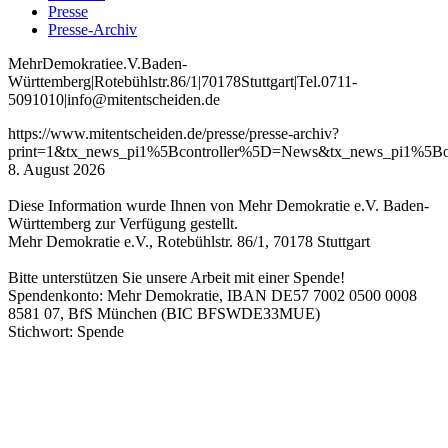
Presse
Presse-Archiv
Mehr
Demokratie
e
.V
.
Baden
-
W
ürttemberg
|
Roteb
ühlstr
.
86
/1
|
70178
Stuttgart
|
Tel
.
0711
-
5091010
|
info
@mitentscheiden
.de
https://www.mitentscheiden.de/presse/presse-archiv?
print=1&tx_news_pi1%5Bcontroller%5D=News&tx_news_pi1%5
8. August 2026
Diese Information wurde Ihnen von Mehr Demokratie e.V. Baden-
Württemberg zur Verfügung gestellt.
Mehr Demokratie e.V., Rotebühlstr. 86/1, 70178 Stuttgart
Bitte unterstützen Sie unsere Arbeit mit einer Spende!
Spendenkonto: Mehr Demokratie, IBAN DE57 7002 0500 0008
8581 07, BfS München (BIC BFSWDE33MUE)
Stichwort: Spende