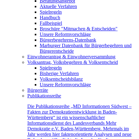
Beratungsangebot
Aktuelle Verfahren
Spielregeln
Handbuch
Fallbeispiel
Broschüre "Mitmachen & Entscheiden"
Unsere Reformvorschläge
Bürgerbegehrens-Datenbank
Marburger Datenbank für Bürgerbegehren und
Bürgerentscheide
Einwohnerantrag & Einwohnerversammlung
Volksantrag, Volksbegehren & Volksentscheid
Spielregeln
Bisherige Verfahren
Volksentscheidsbilanz
Unsere Reformvorschläge
Bürgerräte
Publikationsreihe
Die Publikationsreihe „MD Informationen Südwest –
Fakten zur Demokratieentwicklung in Baden-
Württemberg“ ist ein wissenschaftlicher
Informationsdienst des Landesverbands Mehr
Demokratie e.V. Baden-Württemberg. Mehrmals im
Jahr werden hier faktenorientierte Analysen und neue