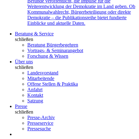
Befunde veröffentlicht, die Impulse für die
Weiterentwicklung der Demokratie im Land geben. Ob
Kommunalwahlrecht, Bürgerbeteiligung oder direkte
Demokratie – die Publikationsreihe bietet fundierte
Einblicke und aktuelle Daten.
Beratung & Service
schließen
Beratung Bürgerbegehren
Vortrags- & Seminarangebot
Forschung & Wissen
Über uns
schließen
Landesvorstand
Mitarbeitende
Offene Stellen & Praktika
Anfahrt
Kontakt
Satzung
Presse
schließen
Presse-Archiv
Presseservice
Pressesuche