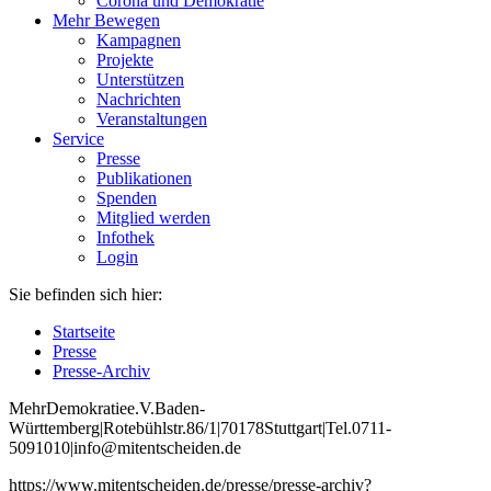
Corona und Demokratie
Mehr Bewegen
Kampagnen
Projekte
Unterstützen
Nachrichten
Veranstaltungen
Service
Presse
Publikationen
Spenden
Mitglied werden
Infothek
Login
Sie befinden sich hier:
Startseite
Presse
Presse-Archiv
Mehr
Demokratie
e
.V
.
Baden
-
W
ürttemberg
|
Roteb
ühlstr
.
86
/1
|
70178
Stuttgart
|
Tel
.
0711
-
5091010
|
info
@mitentscheiden
.de
https://www.mitentscheiden.de/presse/presse-archiv?