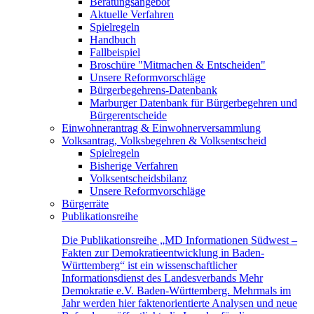
Beratungsangebot
Aktuelle Verfahren
Spielregeln
Handbuch
Fallbeispiel
Broschüre "Mitmachen & Entscheiden"
Unsere Reformvorschläge
Bürgerbegehrens-Datenbank
Marburger Datenbank für Bürgerbegehren und
Bürgerentscheide
Einwohnerantrag & Einwohnerversammlung
Volksantrag, Volksbegehren & Volksentscheid
Spielregeln
Bisherige Verfahren
Volksentscheidsbilanz
Unsere Reformvorschläge
Bürgerräte
Publikationsreihe
Die Publikationsreihe „MD Informationen Südwest –
Fakten zur Demokratieentwicklung in Baden-
Württemberg“ ist ein wissenschaftlicher
Informationsdienst des Landesverbands Mehr
Demokratie e.V. Baden-Württemberg. Mehrmals im
Jahr werden hier faktenorientierte Analysen und neue